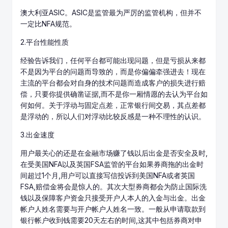
澳大利亚AS
IC
。ASIC是监管最为严厉的监管机构，但并不
一定比NFA规范。
2.平台性能性质
经验告诉我们，任何平台都可能出现问题，但是亏损从来都
不是因为平台的问题而导致的，而是你偏偏牵强进去！现在
主流的平台都会对自身的技术问题而造成客户的损失进行赔
偿，只要你提供确凿证据,而不是你一厢情愿的去认为平台如
何如何。关于浮动与固定
点差
，正常银行间交易，其点差都
是浮动的，所以人们对浮动比较反感是一种不理性的认识。
3.出金速度
用户最关心的还是在金融市场赚了钱以后出金是否安全及时,
在受美国NFA以及英国FSA监管的平台如果券商拖的出金时
间超过1个月,用户可以直接写信投诉到美国NFA或者英国
FSA,赔偿金将会是惊人的。其次大型券商都会为防止国际洗
钱以及保障客户资金只接受开户人本人的入金与出金。出金
帐户人姓名需要与开户帐户人姓名一致。一般从申请取款到
银行帐户收到钱需要20天左右的时间,这其中包括券商对申