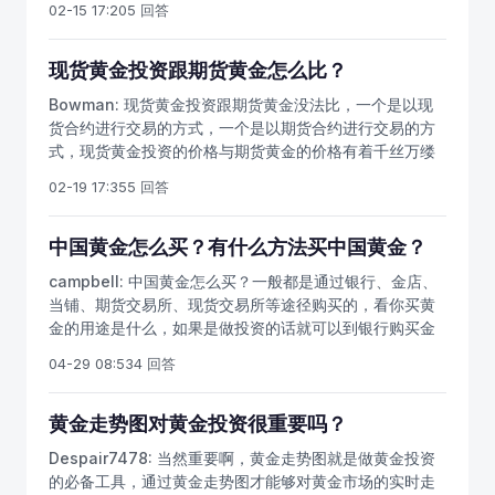
02-15 17:20
5 回答
系统，破坏正常的交易结果。 另外投资者在进入黄金交易
子盘的黄金就解决了这些问题，只要黄金市场还在开市就
市场之前，为了保障自己拥有一定的把握获得盈利，要先
能找到人接单，你的黄金就能很快兑现。
掌握一些基本的行情应对能力。关于黄金投资交易的方法
现货黄金投资跟期货黄金怎么比？
和技巧，像金荣中国这样的交易平台都会本着对投资者负
Bowman:
现货黄金投资跟期货黄金没法比，一个是以现
责为投资者提供更好交易体验的态度准备大量全面专业的
货合约进行交易的方式，一个是以期货合约进行交易的方
基本知识供投资者学习和积累经验。
式，现货黄金投资的价格与期货黄金的价格有着千丝万缕
的关系，一般是期货价格反映着现货价格的变化，而且是
02-19 17:35
5 回答
同涨同跌的趋势为主。
中国黄金怎么买？有什么方法买中国黄金？
campbell:
中国黄金怎么买？一般都是通过银行、金店、
当铺、期货交易所、现货交易所等途径购买的，看你买黄
金的用途是什么，如果是做投资的话就可以到银行购买金
条，期货交易所购买黄金期货，现货交易所购买现货黄
04-29 08:53
4 回答
金，甚至还可以到证券交易所购买黄金基金，这些购买中
国黄金的方式都是比较常见的。
黄金走势图对黄金投资很重要吗？
Despair7478:
当然重要啊，黄金走势图就是做黄金投资
的必备工具，通过黄金走势图才能够对黄金市场的实时走