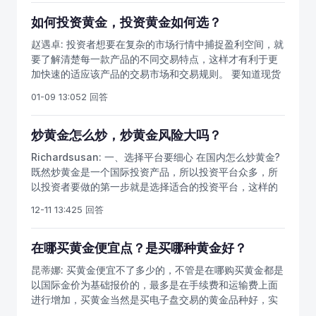
议书》、《交易数据托管投资者权责告知函》，需要提供
身份证扫描件，影像照片扫描件 第四步：资金托管，签订
如何投资黄金，投资黄金如何选？
银行三方托管协议，需要办理交通银行借记卡，并开通网
赵遇卓:
投资者想要在复杂的市场行情中捕捉盈利空间，就
上银行、银期转账功能等 第五步：入金，只有入金激活方
要了解清楚每一款产品的不同交易特点，这样才有利于更
可登录交易平台 第六步：申请账户开通，客户签署《投资
加快速的适应该产品的交易市场和交易规则。 要知道现货
者确认函》，申请账户开通激活，交易所确认首笔入金成
黄金是可以随时随地交易的，当然也可以持仓过夜不交
功 第七步：开始交易，客户可以开始交易
01-09 13:05
2 回答
易，但是长时间不交易是对于那些有经验的炒金人而言，
如果我们不在自己有所盈利的时候交易，那么第二天的价
格很有可能会与我们期待的背道而驰。另外，即使是出现
炒黄金怎么炒，炒黄金风险大吗？
亏损的情况，我们也必须平仓，因为这样才能避开隔夜风
Richardsusan:
一、选择平台要细心 在国内怎么炒黄金?
险。 另外也要做到即使亏损也不能加大杠杆加仓。亏损是
既然炒黄金是一个国际投资产品，所以投资平台众多，所
每个炒金人都会遇到的问题，更何况当我们还是个新手
以投资者要做的第一步就是选择适合的投资平台，这样的
时，亏损成了家常便饭。所以在这个时候我们一定要保持
话，在投资道路上就会得到重要助力，盈利也更加顺利。
冷静，千万不能用更多的资金去加杠杆，这是非常不明智
12-11 13:42
5 回答
二、做单过程要凝练 选择了适合自己的炒黄金平台是一个
的，因为很有可能会爆仓。 另外投资者在进入黄金投资市
助力，但是最重要的是投资者自身要把握好做单。在适合
场之前，要为自己选择好一个安全正规值得信赖的交易平
的平台和自己不断凝练的做单技巧上，投资收益也会不断
在哪买黄金便宜点？是买哪种黄金好？
台。平台是帮助投资者进入黄金投资交易环境的重要工
增加。
具，交易平台的质量能够决定投资者在交易获得中获得盈
昆蒂娜:
买黄金便宜不了多少的，不管是在哪购买黄金都是
利的多少。不少进行黄金投资的交易者之所以会产生亏损
以国际金价为基础报价的，最多是在手续费和运输费上面
的原因就是因为选择的是虚假的交易平台，不能够对交易
进行增加，买黄金当然是买电子盘交易的黄金品种好，实
环境和交易系统的安全性进行保障，很容易人为干扰交易
物黄金又占地方又不好运输，流动性还没有那么好，做电