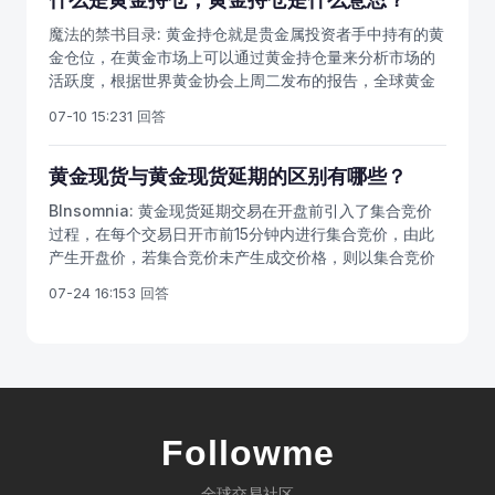
的。所付佣金的数额依商品的性质和货值多少而定，也有
魔法的禁书目录:
黄金持仓就是贵金属投资者手中持有的黄
些地方是约定俗成的，形成了惯例。在炒黄金中，以香港
金仓位，在黄金市场上可以通过黄金持仓量来分析市场的
金银业贸易场内具有现货黄金（伦敦金）电子盘交易资格
活跃度，根据世界黄金协会上周二发布的报告，全球黄金
的平台商来说，固定的佣金费用位50美金一标准手（一手
ETF的持仓规模在六月大幅上升至2548吨，增幅达到了
为1000美金）。佣金的收取为单向收取，对应的是0.1手佣
07-10 15:23
1 回答
127吨，相当于55亿美元的净流入。此外，全球黄金ETF资
金为5美金。
产管理规模在六月上升了15%，至1150亿美元，是2012年
以来最高的月涨幅。
黄金现货与黄金现货延期的区别有哪些？
BInsomnia:
黄金现货延期交易在开盘前引入了集合竞价
过程，在每个交易日开市前15分钟内进行集合竞价，由此
产生开盘价，若集合竞价未产生成交价格，则以集合竞价
后第一笔成交价为开盘价。 黄金现货延期交易在交割环节
07-24 16:15
3 回答
引入了中立仓、延期补偿费机制满足交割需要，平抑供需
矛盾。
Followme
全球交易社区