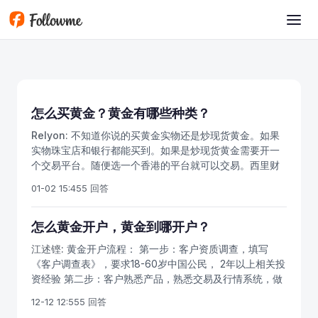
跳转到主要内容
怎么买黄金？黄金有哪些种类？
Relyon:
不知道你说的买黄金实物还是炒现货黄金。如果
实物珠宝店和银行都能买到。如果是炒现货黄金需要开一
个交易平台。随便选一个香港的平台就可以交易。西里财
经专注于行情的分析和技术的培训。如有需要可以百度“西
01-02 15:45
5 回答
里财经”。
怎么黄金开户，黄金到哪开户？
江述铿:
黄金开户流程： 第一步：客户资质调查，填写
《客户调查表》，要求18-60岁中国公民， 2年以上相关投
资经验 第二步：客户熟悉产品，熟悉交易及行情系统，做
模拟交易，要求模拟交易5天、20笔交易以上，让客户充
12-12 12:55
5 回答
分体会交易的风险 第三步：签订投资协议，签订《客户协