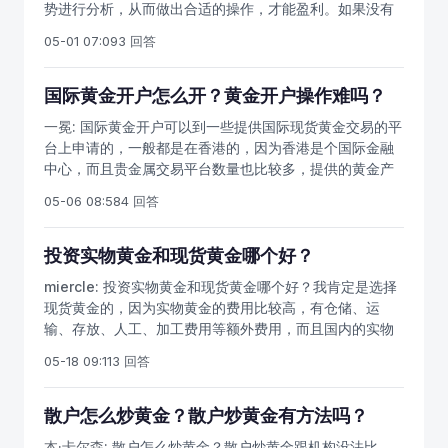
势进行分析，从而做出合适的操作，才能盈利。如果没有
黄金走势图那么现在的黄金市场上超过90%的投资者都是
05-01 07:09
3 回答
亏损的，因为盲目做单盈利的几率非常小。
国际黄金开户怎么开？黄金开户操作难吗？
一冕:
国际黄金开户可以到一些提供国际现货黄金交易的平
台上申请的，一般都是在香港的，因为香港是个国际金融
中心，而且贵金属交易平台数量也比较多，提供的黄金产
品种类齐全，很适合是做国际黄金的；黄金开户的流程不
05-06 08:58
4 回答
会很难的，只需要你提供基本的信息和材料给平台审核，
审核通过后就能拿到账户密码了。
投资实物黄金和现货黄金哪个好？
miercle:
投资实物黄金和现货黄金哪个好？我肯定是选择
现货黄金的，因为实物黄金的费用比较高，有仓储、运
输、存放、人工、加工费用等额外费用，而且国内的实物
黄金价格受到影响的因素比较多，中国大妈的战斗力不是
05-18 09:11
3 回答
开玩笑的，这也是能够影响到实物黄金价格的。
散户怎么炒黄金？散户炒黄金有方法吗？
本·卡尔森:
散户怎么炒黄金？散户炒黄金跟机构没法比，