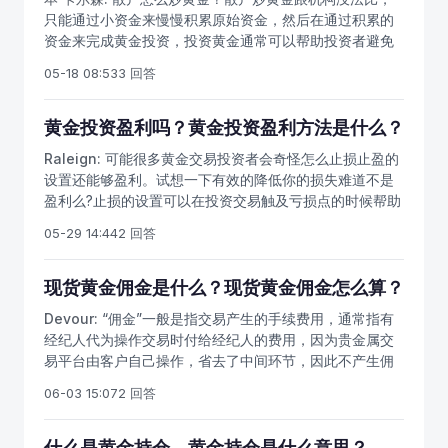
只能通过小资金来慢慢积累原始资金，然后在通过积累的
资金来完成黄金投资，投资黄金通常可以帮助投资者避免
经济环境中可能会发生的问题，帮助普通大众增加财富，
05-18 08:53
3 回答
所以散户炒黄金是完全可以的，技巧就要靠自己摸索了。
黄金投资盈利吗？黄金投资盈利方法是什么？
Raleign:
可能很多黄金交易投资者会奇怪怎么止损止盈的
设置还能够盈利。试想一下有效的降低你的损失难道不是
盈利么?止损的设置可以在投资交易触及亏损点的时候帮助
你及时的进行止损，也可以在亏损的情况下帮你控制亏
05-29 14:44
2 回答
损，避免亏损扩大。而止盈的设置可以在盈利的时候有效
的避免转盈为亏，让你保持盈利的状态，所以投资者一定
不能忽略这样监控风险的设置。
现货黄金佣金是什么？现货黄金佣金怎么算？
Devour:
“佣金”一般是指交易产生的手续费用，通常指有
经纪人代为操作交易时付给经纪人的费用，因为贵金属交
易平台由客户自己操作，省去了中间环节，因此不产生佣
金费用。炒黄金的佣金是指牙商、经纪人等中间人说合介
06-03 15:07
2 回答
绍生意所取得的酬金。又称牙佣、中佣、行佣。在商品交
易必须通过牙商的情况下，佣金是一种带有强制性的中间
剥削。佣金大多由卖方付给，也有由买卖双方分别付给
什么是黄金持仓，黄金持仓是什么意思？