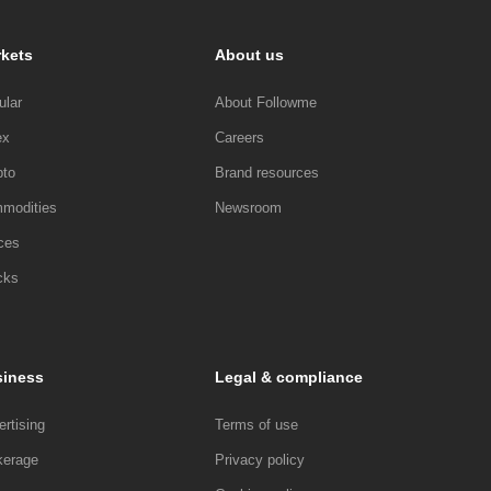
kets
About us
ular
About Followme
ex
Careers
pto
Brand resources
modities
Newsroom
ces
cks
iness
Legal & compliance
rtising
Terms of use
kerage
Privacy policy