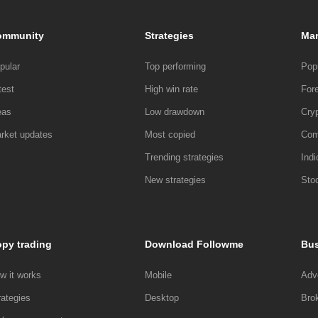
ommunity
Strategies
Mar
pular
Top performing
Pop
test
High win rate
For
eas
Low drawdown
Cry
rket updates
Most copied
Com
Trending strategies
Indi
New strategies
Sto
py trading
Download Followme
Bus
w it works
Mobile
Adve
rategies
Desktop
Bro