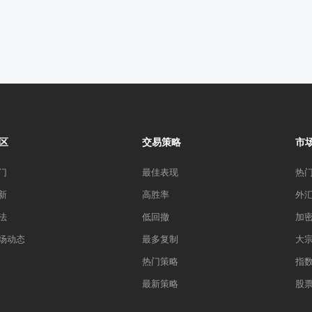
区
交易策略
市
门
最佳表现
热
新
高胜率
外
法
低回撤
加
场动态
最多复制
大
热门策略
指
最新策略
股