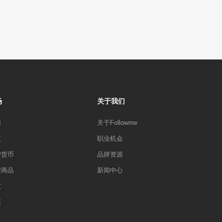
场
关于我们
门
关于Followme
汇
职业机会
密货币
品牌资源
宗商品
新闻中心
数
票