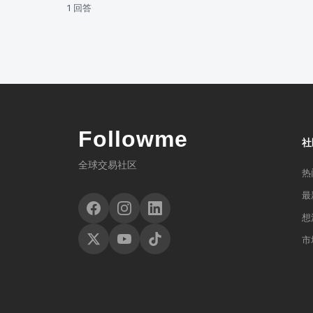
1 回答
Followme
社
全球交易社区
热
最
想
市