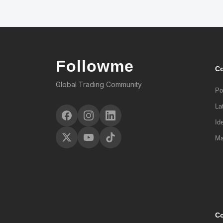
Followme
C
Global Trading Community
Po
La
Id
Ma
Co