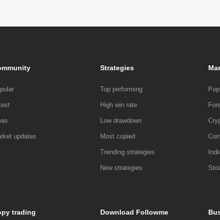
ommunity
Strategies
Mar
pular
Top performing
Pop
test
High win rate
For
eas
Low drawdown
Cry
rket updates
Most copied
Com
Trending strategies
Indi
New strategies
Sto
py trading
Download Followme
Bus