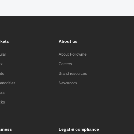
kets
About us
ular
About Followme
ex
Careers
pto
Brand resources
modities
Newsroom
ces
cks
iness
Legal & compliance