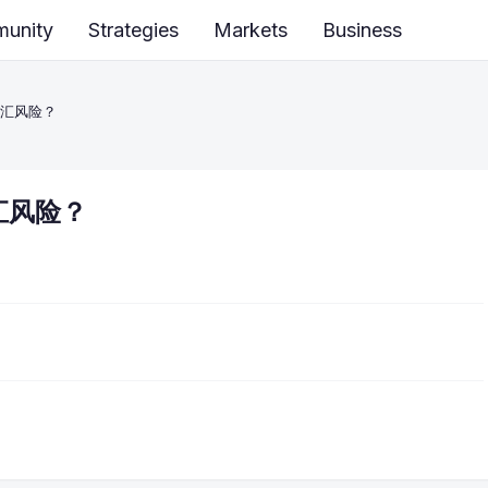
unity
Strategies
Markets
Business
汇风险？
汇风险？