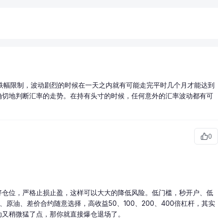
涨跌幅限制，波动剧烈的时候在一天之内就有可能走完平时几个月才能达到
确切地判断汇率的走势。在持有
头寸
的时候，任何意外的汇率波动都有可
0
好仓位，严格止损止盈，这样可以大大的降低风险。低门槛，秒开户、低
、原油、差价合约随意选择，高收益50、100、200、400倍杠杆，其实
动又稍微猛了点，那你就直接
爆仓
退场了。