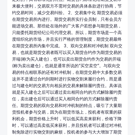
来极大便利，交易双方不需对交易的具体条款进行协商，节
约交易时间，减少交易纠纷。 2、交易集中化 期货交易必须
在期货交易所内进行。期货交易所实行会员制，只有会员方
能进场交易。那些处在场外的广大客户若想参与期货交易，
只能委托期货经纪公司代理交易。所以，期货市场是一个高
度组织化的市场，并且实行严格的管理制度，期货交易最终
在期货交易所内集中完成。 3、双向交易和对冲机制 双向交
易，也就是期货交易者既可以买入期货合约作为期货交易的
开端(称为买入建仓)，也可以卖出期货合约作为交易的开端
(称为卖出建仓)，也就是通常所说的“买空卖空”。与双向交
易的特点相联系的还有对冲机制，在期货交易中大多数交易
这并不是通过合约到期时进行实物交割来履行合约，而是通
过与建仓时的交易方向相反的交易来解除履约责任。具体说
就是买入建仓之后可以通过卖出相同合约的方式解除履约责
任，卖出建仓后可以通过买入相同合约的方式解除履约责
任。期货交易的双向交易和对冲机制的特点，吸引了大量期
货投机者参与交易，因为在期货市场上，投机者有双重的获
利机会，
期货价格
上升时，可以低买高卖来获利，价格下降
时，可以通过高卖低买来获利，并且投机者可以通过对冲机
制免除进行实物交割的麻烦，投机者的参与大大增加了期货