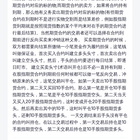
期货合约对应的标的物;而期货合约的卖方，如果将合约持有
到期，那么他有义务卖出期货合约对应的标的物(有些期货
合约在到期时不是进行实物交割而是结算差价，例如股指期
货到期就是按照
现货
指数的某个平均来对在手的期货合约进
行最后结算)。当然期货合约的交易者还可以选择在合约到
期前进行反向买卖来冲销这种义务。 买卖期货合约的时候，
双方都需要向结算所缴纳一小笔资金作为履约担保，这笔钱
叫做保证金。首次买入合约叫建立多头
头寸
，首次卖出合约
叫建立空头头寸。然后，手头的合约要进行每日结算，即逐
日盯市。 建立买卖头寸(术语叫开仓)后不必一直持有到期，
在股指期货合约到期前任何时候都可以做一笔反向交易，冲
销原来的头寸，这笔交易叫平仓。如第一天卖出10手股指期
货合约，第二天又买回10手合约。那么第一笔是开仓10手股
指期货空头，第二笔是平仓10手股指期货空头。第二天当天
又买入20手股指期货合约，这时变成开仓20手股指期货多
头。然后再卖出其中的10手，这时叫平仓10手股指期货多
头，还剩10手股指期货多头。 一天交易结束后手头没有平仓
的合约叫
持仓
。在以上交易过程中，第一天交易后持仓是10
手股指期货空头，第二天交易后持仓是10手股指期货多头。