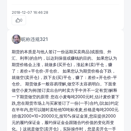
2018-12-07 16:46:28
0
昵称违规321
期货的本质是与他人签订一份远期买卖商品(或股指、外
汇、利率)的合约，以达到保值或赚钱的目的。 如果您认为
期货价格
会上涨，就做多(买开仓)，涨起来(卖)平仓，赚
了：差价=平仓价-开仓价。 如果您认为期货价格会下跌，
就做空(卖开仓)，跌下去(买)平仓，赚了：差价=开仓价-平
仓价。 期货做多一般容易理解,做空不太容易明白。下面拿
做空小麦为例(签订卖出合约时卖方手中并不一定有货)解释
一下期货做空的原理: 您在小麦每吨2000元时,估计麦价要下
跌,您在期货市场上与买家签订了一份(一手)合约,(比如)约定
在半年内,您可以随时卖给他10吨标准麦,价格是每吨2000元.
(价值2000×10=20000元,按10%保证金算,您应提供2000
元的履约保证金，履约保证金会跟随合约价值的变化而变
化。) 这就是做空(卖开仓)，实际操作时，您是卖开仓一手