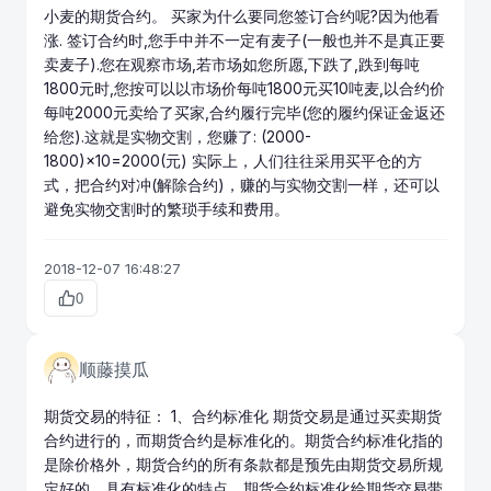
小麦的期货合约。 买家为什么要同您签订合约呢?因为他看
涨. 签订合约时,您手中并不一定有麦子(一般也并不是真正要
卖麦子).您在观察市场,若市场如您所愿,下跌了,跌到每吨
1800元时,您按可以以市场价每吨1800元买10吨麦,以合约价
每吨2000元卖给了买家,合约履行完毕(您的履约保证金返还
给您).这就是实物交割，您赚了: (2000-
1800)×10=2000(元) 实际上，人们往往采用买平仓的方
式，把合约对冲(解除合约)，赚的与实物交割一样，还可以
避免实物交割时的繁琐手续和费用。
2018-12-07 16:48:27
0
顺藤摸瓜
期货交易的特征： 1、合约标准化 期货交易是通过买卖期货
合约进行的，而期货合约是标准化的。期货合约标准化指的
是除价格外，期货合约的所有条款都是预先由
期货交易所
规
定好的，具有标准化的特点。期货合约标准化给期货交易带