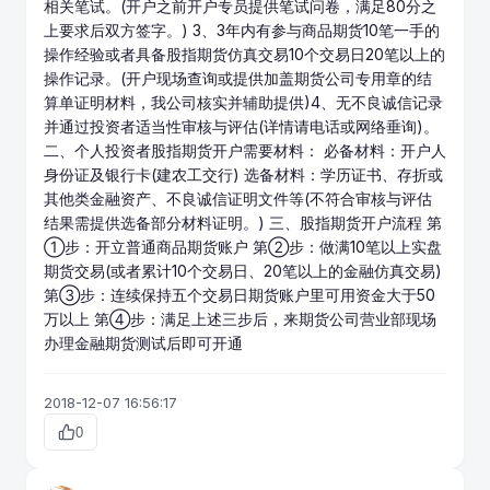
相关笔试。(开户之前开户专员提供笔试问卷，满足80分之
上要求后双方签字。) 3、3年内有参与
商品期货
10笔一手的
操作经验或者具备股指期货仿真交易10个交易日20笔以上的
操作记录。(开户现场查询或提供加盖期货公司专用章的结
算单证明材料，我公司核实并辅助提供)4、无不良诚信记录
并通过投资者适当性审核与评估(详情请电话或网络垂询)。
二、个人投资者股指期货开户需要材料： 必备材料：开户人
身份证及银行卡(建农工交行) 选备材料：学历证书、存折或
其他类金融资产、不良诚信证明文件等(不符合审核与评估
结果需提供选备部分材料证明。) 三、股指期货开户流程 第
①步：开立普通商品期货账户 第②步：做满10笔以上实盘
期货交易(或者累计10个交易日、20笔以上的金融仿真交易)
第③步：连续保持五个交易日期货账户里可用资金大于50
万以上 第④步：满足上述三步后，来期货公司营业部现场
办理金融期货测试后即可开通
2018-12-07 16:56:17
0