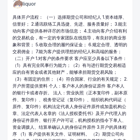
liquor
具体开户流程： （一）选择
期货公司
和经纪人 1.资本雄厚、
信誉好； 2.通讯联络工具迅捷、先进、服务质量好； 3.能主
动向客户提供各种详尽的市场信息； 4.主动向客户介绍有利
的交易机会，有一定的专家团队在线指导，有良好的商业形
象和背景； 5.收取合理的履约保证金； 6.规定合理、透明的
交易佣金； 7.能为客户提供理想的经纪人和高端的服务；
（二）开户 1.对客户的条件要求 客户应至少具备以下条件：
（1）具有完全民事行为能力；（2）有与进行期货交易相适
应的自有资金或者其他财产，能够承担期货交易风险；
（3）有固定的住所；（4）符合国家、行业的有关规定； 2.
开户所需提供资料 个人：客户本人的身份证原件 客户本人
的银行卡或者存折。 法人：营业执照（正本复印件，副本原
件、复印件）、税务登记证（复印件）、组织机构代码证（
原件、复印件）机构法定代表人身份证件原件或加盖机构公
章、法定代表人名章的《法人授权委托书》及开户代理人的
身份证件原件、银行开户许可证，机构授权的指令下单人、
资金调拨人、结算单确认人的身份证件原件 3.开户的具体程
序 （1）客户提供有关文件、证明材料。 （2）期货公司向