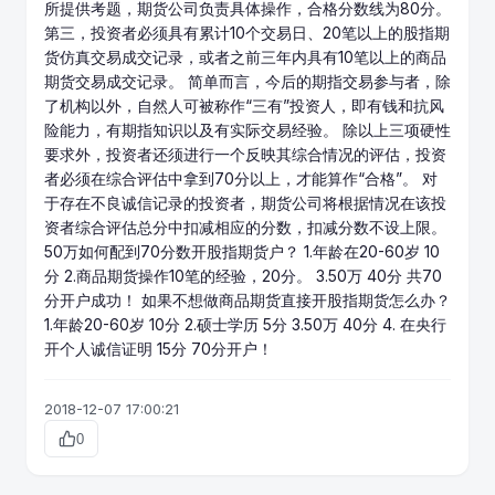
所提供考题，
期货公司
负责具体操作，合格分数线为80分。
第三，投资者必须具有累计10个交易日、20笔以上的股指期
货仿真交易成交记录，或者之前三年内具有10笔以上的
商品
期货
交易成交记录。 简单而言，今后的期指交易参与者，除
了机构以外，自然人可被称作“三有”投资人，即有钱和抗风
险能力，有期指知识以及有实际交易经验。 除以上三项硬性
要求外，投资者还须进行一个反映其综合情况的评估，投资
者必须在综合评估中拿到70分以上，才能算作“合格”。 对
于存在不良诚信记录的投资者，期货公司将根据情况在该投
资者综合评估总分中扣减相应的分数，扣减分数不设上限。
50万如何配到70分数开股指期货户？ 1.年龄在20-60岁 10
分 2.商品
期货操作
10笔的经验，20分。 3.50万 40分 共70
分开户成功！ 如果不想做商品期货直接开股指期货怎么办？
1.年龄20-60岁 10分 2.硕士学历 5分 3.50万 40分 4. 在央行
开个人诚信证明 15分 70分开户！
2018-12-07 17:00:21
0