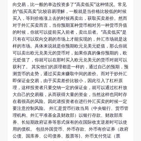
向交易，比一般的单边投资多了“高卖低买”这种情况。常见
的“低买高卖”比较容易理解，一般就是当价格比较低的时候
买入，等到价格涨上去的时候再卖出，获取买卖差价。然而
对于外汇买卖而言，当你预期某种货币相对另一种货币升值
的时候，你就可以提前买入前者，卖出后者。“高卖低买”是
只有在可以双向交易的市场上才能实现的，外
汇市
场就是这
样的市场。具体来说就是你预期欧元兑美元贬值，那么你就
可以卖出欧元兑美元的货币对，如果你真的像你预期的，欧
元贬值了，你就可以在那时买入欧元兑美元的货币对就可以
获利了。 其实他们的原理都是一样的，通过自己的预期，预
测货币的走势，通过买卖来赚取中间的差价。而对于炒外汇
即保证金交易，由于买卖差价比较小，因此引入了杠杆原
理，这样投资者只要交纳一定的保证金，就可以通过杠杆放
大自己的交易额，从而获得大量的资金，当然这样也同时存
在着很高的风险。因此请投资者在进行外汇买卖的时候一定
要注意控制风险。 外汇是货币行政当局（中央银行、货币管
理机构、外汇平准基金及财政部）以银行存款、财政部库
券、长短期政府证券等形式保有的在国际收支逆差时可以使
用的债权。 包括外国货币、外币存款、外币有价证券（政府
公债、国库券、公司债券、股票等)、外币支付凭证（票