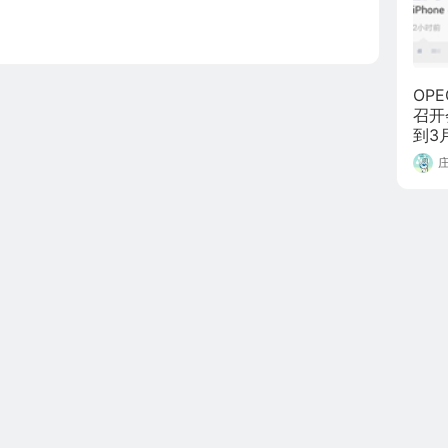
OP
召开
到3