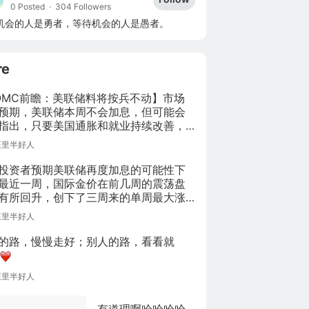
0 Posted
·
304 Followers
机会的人是勇者，等待机会的人是愚者。
re
OMC前瞻：美联储料将按兵不动】市场
预期，美联储本周不会加息，但可能会
指出，只要美国通胀和就业持续改善，
加息并不遥远，海外经济疲软也不会阻
庄里半好人
率上升的步伐。美联储议息会议已于美
间周二下午1点开始，将于周三下午2点
投资者预期美联储再度加息的可能性下
政策声明。
最近一周，国际金价在前几周的震荡盘
有所回升，创下了三周来的单周最大涨
纽约黄金期货亚市开盘跳涨，随后涨幅
庄里半好人
，一度突破1250美元/盎司。
的路，慢慢走好；别人的路，看看就
庄里半好人
有道理啊哈哈哈哈