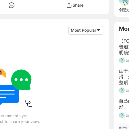
Share
创造
Mo
Most Popular
【F
普遍
明确
继续
碍利
东时
由于
发布
滑，
整后
幅。
扩大
自己
好。
 comments yet.
rst to share your view.