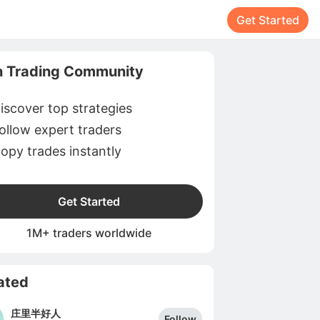
Get Started
n Trading Community
iscover top strategies
ollow expert traders
opy trades instantly
Get Started
1M+ traders worldwide
ated
庄里半好人
Follow