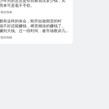
少年穷的意思是你别看我没多少钱，买
西来可是毫不手软。
草莓炒辣椒
都有这样的体会，刚开始做期货的时
搞不好还能赚钱，稀里糊涂的赚钱了。
赚到大钱。过一段时间，被市场教训几
，才发现自己的无知，于是，自己找
草莓炒辣椒
到论坛上学习。结果是越学越亏，怎么
是亏，亏损成了一种常态，直到把自己
金亏完为止。