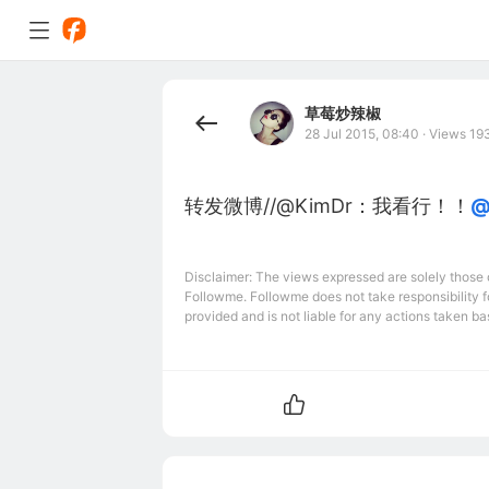
草莓炒辣椒
28 Jul 2015, 08:40
·
Views 19
转发微博//@KimDr：我看行！！
@
Disclaimer: The views expressed are solely those of
Followme. Followme does not take responsibility fo
provided and is not liable for any actions taken bas