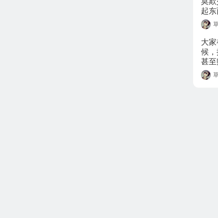
莫欺
起东
大家
候，
甚至
次后
书，
做都
的资