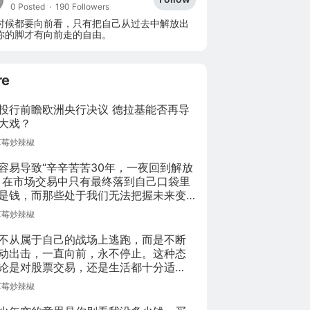
0 Posted
·
190 Followers
时候都要向前看，只有把自己从过去中解放出
你的脚才有向前走的自由。
re
投行前瞻欧洲央行决议 德拉基能否再导
大戏？
草莓炒辣椒
容易导致“辛辛苦苦30年，一夜回到解放
，在市场交易中只有最终落到自己口袋里
是钱，而那些处于我们无法把握未来变
的仅仅是一些虚幻的数字。
草莓炒辣椒
不从属于自己的战场上逃跑，而是不断
动出击，一直向前，永不停止。这种态
论是对股票交易，还是生活都十分适
因为，身为人类，最大的骄傲就是可以
草莓炒辣椒
自己的双手，创造出自己希望的人生方