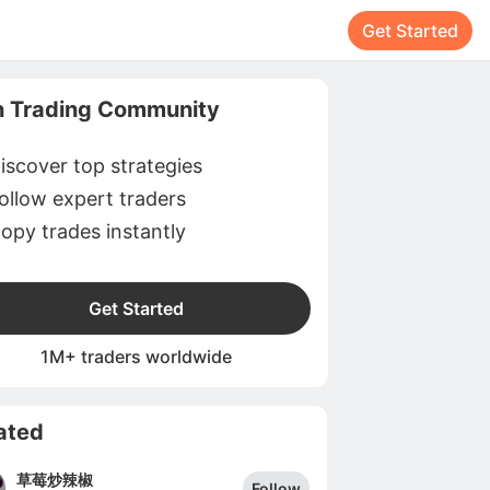
Get Started
n Trading Community
iscover top strategies
ollow expert traders
opy trades instantly
Get Started
1M+ traders worldwide
ated
草莓炒辣椒
Follow