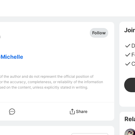
Joi
Follow
3
D
F
Michelle
C
 the author and do not represent the official position of
r the accuracy, completeness, or reliability of the information
ed on the content, unless explicitly stated in writing.
Share
Rel