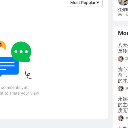
Most Popular
任何
来，
Mo
八大
反转
贪心
前”
的才
化中
 comments yet.
rst to share your view.
永远
的主
度无
用。
凭借
式。