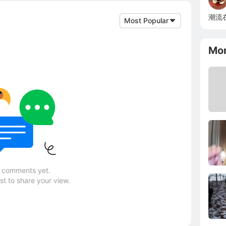
潮流
Most Popular
Mo
 comments yet.
rst to share your view.