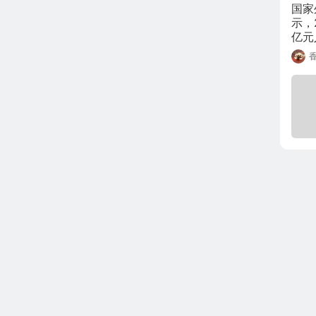
国家
示，
亿元
人民
香
10
人民