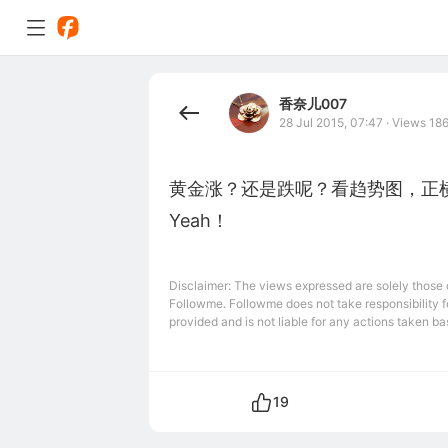
香奈儿007
28 Jul 2015, 07:47
·
Views 18
黄金涨？还是跌呢？看趋势图，正
Yeah！
Disclaimer: The views expressed are solely those of
Followme. Followme does not take responsibility fo
provided and is not liable for any actions taken bas
19