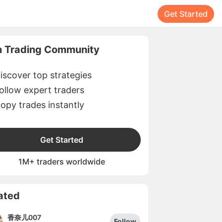
Get Started
n Trading Community
iscover top strategies
ollow expert traders
opy trades instantly
Get Started
1M+ traders worldwide
ated
香奈儿007
Follow