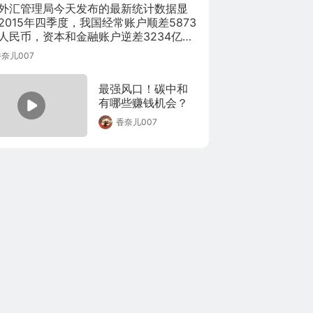
访。他表示，中国
本周，法国多地出
外汇管理局今天发布的最新统计数据显
的资本市场越来越
现寒潮，法国传统
2015年四季度，我国经常账户顺差5873
向外国投资者开
葡萄酒产区 波尔多
人民币，资本和金融账户逆差3234亿元
放，也给这些投资
和勃艮第 都遭遇霜
币，其中，非储备性质的金融账户逆差
者带来了更有吸引
奈儿007
冻灾害，造成葡萄
605亿元人民币，储备资产减少7368亿元
力的回报，从而促
幼苗大面积冻死，
币。
进了有利资本流入
预计损失严重。法
最强风口！碳中和
中国的股市和债市
国本周的寒潮对农
有哪些赚钱机会？
的环境，这不仅对
业产生了较大影
香奈儿007
中国的资本市场有
响，其中以葡萄酒
利，也对人民币这
种植业首当其冲。7
一货币有利。此
日、8日两天凌晨，
外，中国金融市场
波尔多地区发生了
的发展对中国投资
严重的霜冻现象。
者也越来越有吸引
为了拯救葡萄幼
力，传统上中国很
苗，酒农凌晨三、
大一部分投资仅仅
四点在葡萄田中点
是以存款的形式存
起篝火，为幼苗加
在银行，或者持有
温。根据波尔多葡
房地产，但是中国
萄酒业协会的声
的资本市场、股票
明，霜冻天气使当
市场、债券市场，
地11万1千公顷葡萄
可以为投资者提供
园受到了影响。目