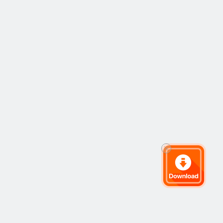
更好的回报和更稳
前具体的损失还在
定的投资环境，所
统计，但是，2021
以整体而言中国资
年的收成将受到极
本市场是非常具有
大损失已成定局。
吸引力的。（记者 
而法国另一大产区
张曼曼）
勃艮第葡萄酒行业
协会表示，今年将
至少损失50%的葡
萄酒产量。除葡萄
酒行业外，果树栽
培行业同样受损严
重。9日，法国农业
部长表示，将启动
农业灾害机制帮助
受损农户