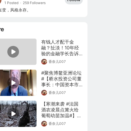
1 Posted
·
259 Followers
在变，风格永存。
re
有钱人才配干金
融？扯淡！10年经
验的金融学长告诉
你真相：越穷，越
香奈儿007
要干金融！【毯叔
盘钱】 - 穷干金融
#聚焦博鳌亚洲论坛
（B站专属）
#【桥水投资公司董
事长：中国资本市
场对投资者越来越
香奈儿007
有吸引力】在博鳌
亚洲论坛2021年年
【寒潮来袭 #法国
会期间，央视财经
酒农凌晨点篝火给
记者对美国桥水投
葡萄幼苗加温#】#
资公司董事长瑞·达
法国今年将至少损
香奈儿007
利欧进行了线上专
失50%葡萄酒产量#