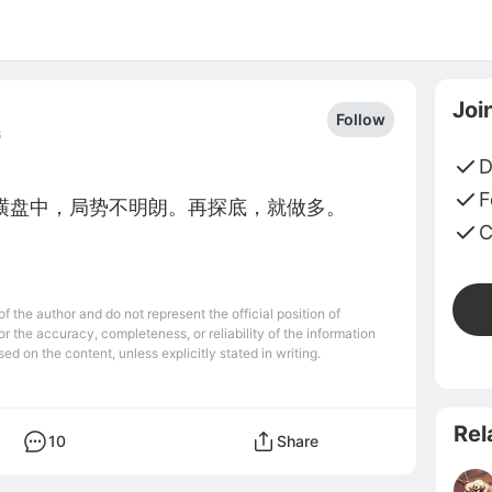
Joi
Follow
6
D
F
横盘中，局势不明朗。再探底，就做多。
C
 the author and do not represent the official position of
r the accuracy, completeness, or reliability of the information
ed on the content, unless explicitly stated in writing.
Rel
10
Share