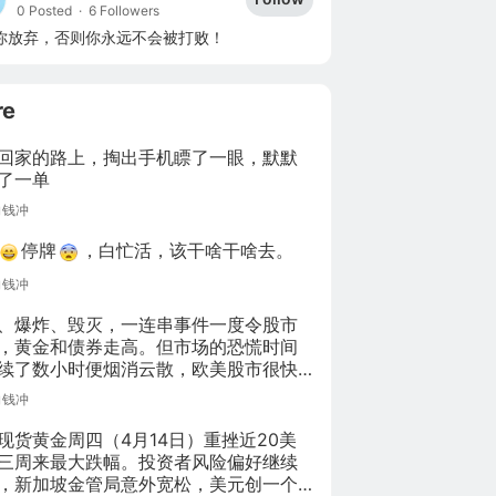
0 Posted
·
6 Followers
你放弃，否则你永远不会被打败！
re
回家的路上，掏出手机瞟了一眼，默默
了一单
向钱冲
停牌
，白忙活，该干啥干啥去。
向钱冲
、爆炸、毁灭，一连串事件一度令股市
，黄金和债券走高。但市场的恐慌时间
续了数小时便烟消云散，欧美股市很快
失地。从历史来看，投资者一直很“坚
向钱冲
。
现货黄金周四（4月14日）重挫近20美
三周来最大跌幅。投资者风险偏好继续
，新加坡金管局意外宽松，美元创一个