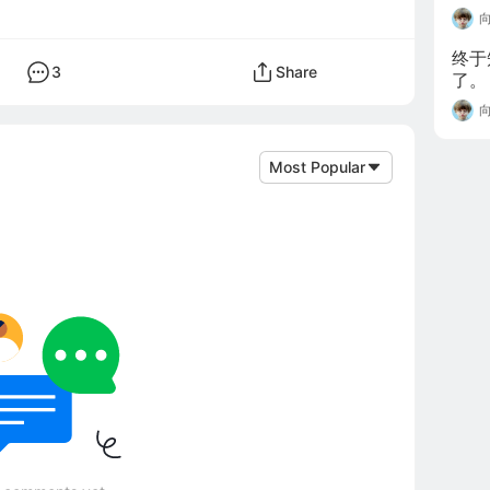
月最
口。
终于知
3
Share
了。
Most Popular