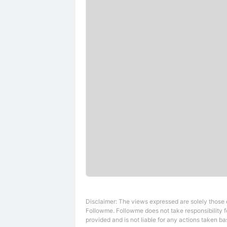
Disclaimer: The views expressed are solely those of
Followme. Followme does not take responsibility fo
provided and is not liable for any actions taken bas