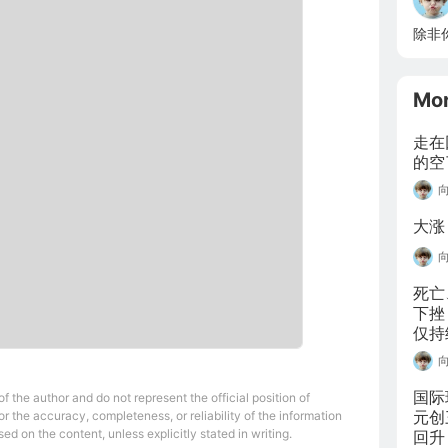
除非
Mo
走在
的空
大涨
死亡
下挫
仅持
收复
强”
国际
 the author and do not represent the official position of
元创
r the accuracy, completeness, or reliability of the information
ed on the content, unless explicitly stated in writing.
回升