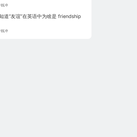
大单日涨幅，黄金承压逼近1220美元关
向钱冲
道“友谊”在英语中为啥是 friendship 
向钱冲