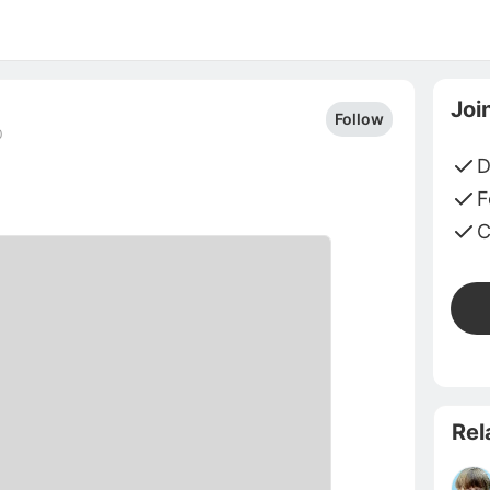
Joi
Follow
0
D
F
C
Rel