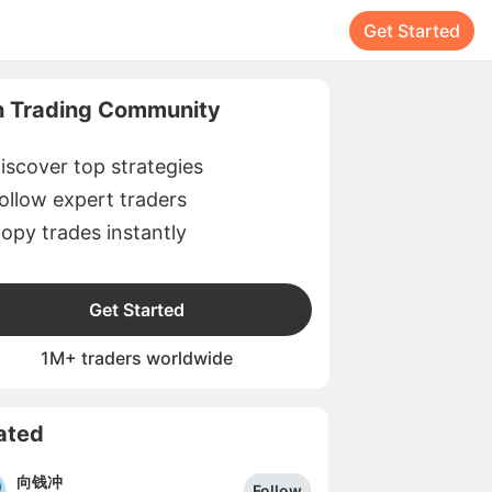
Get Started
n Trading Community
iscover top strategies
ollow expert traders
opy trades instantly
Get Started
1M+ traders worldwide
ated
向钱冲
Follow