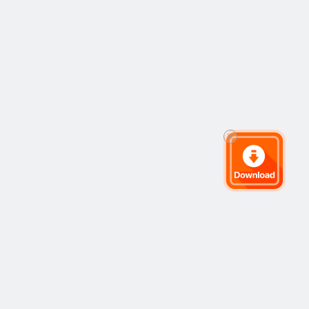
ets
Company