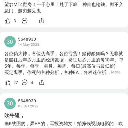
望炒MT4翻身！一干心里上处于下峰，神仙也输钱。财不入
急门，越穷越见鬼
3
5648930
14 May 2023
各位伪大神，各位伪高手，各位亏货！赌得酸爽吗？无非就
是赌往后年岁月里的经济数据，赌往后岁月里的每10年、每
5年、每年、每季、每月、每周、每日(最高价与最低价)，
买定离手。作死的各种分析，各种EA，各种迷信祈...
More
27
4
5648930
03 Oct 2022
吹牛逼，
画K线图的，弄EA的，写投资雄文！拍挣钱视频电影的！吹