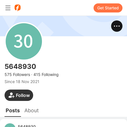
Get Started
5648930
575 Followers
·
415 Following
Since
18 Nov 2021
Follow
Posts
About
5648930