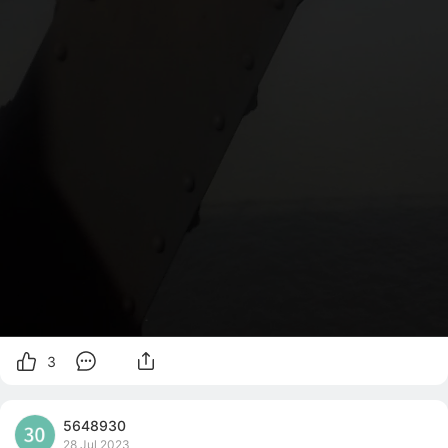
3
5648930
28 Jul 2023