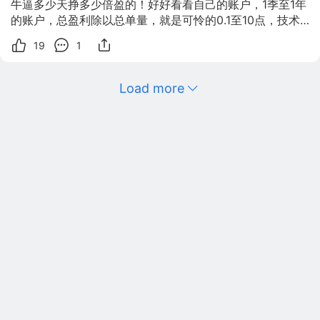
牛逼多少天挣多少倍盈的！好好看看自己的账户，1季至1年
的账户，总盈利除以总单量，就是可怜的0.1至10点，技术
好点运气好点也就是50点左右！时间拉长点5年账户，盈利
19
1
10点的极小，10年的账户几乎无盈利的！
Load more