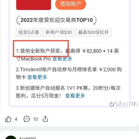
4
10
fanh100