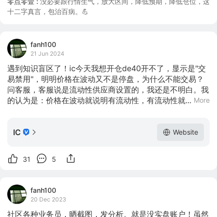
零点零壹 :
没必要跟行情生气，放大区间，降低预期，降低仓位，这
十二字真言，包治百病。💪
fanh100
21 Jun 2024
遇到知识盲区了！ic今天我想开仓de40开不了，显示是"交
易禁用"，明明价格在波动又不是停盘，为什么不能交易？
问客服，客服说是流动性供应商设置的，我还是不明白。我
的认为是：价格在波动就说明有流动性，有流动性就...
More
IC
Website
31
5
fanh100
20 Dec 2023
社区各种业务员，晒截图，发分析。就是没实盘账户！虽然