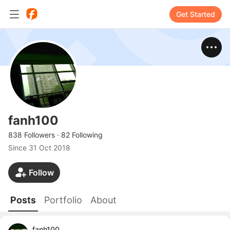
Get Started
fanh100
838 Followers
·
82 Following
Since
31 Oct 2018
Follow
Posts
Portfolio
About
fanh100