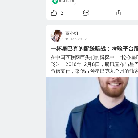
#INTEL#
25家公司中增长最慢。（该排名以Gar
章来源财联社，版权归原作者所有，如
2
董小姐
19 Jan 2022
一杯星巴克的配送暗战：考验平台
在中国互联网巨头们的博弈中，“抢夺星巴
飞时，2016年12月8日，腾讯宣布与
微信支付，微信占领星巴克九个月的独
年里多次飞到星巴克的西雅图总部和香
本关系的企业。 此后两年，饿了么为吸
月2日，星巴克宣布与阿里全面合作，其
个城市的2000家星巴克门店，配有专
巴克正在