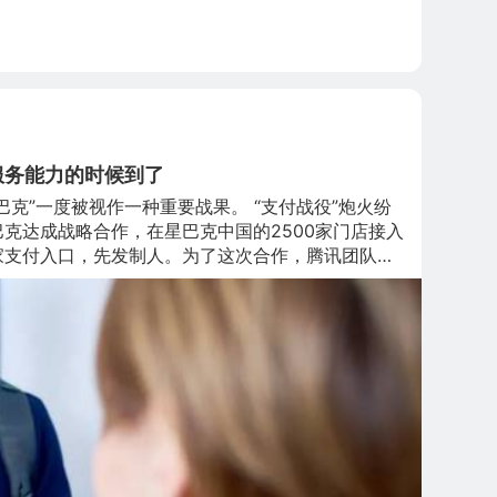
tner的初步结果为基础，不包括台积电等代工厂） 文
有侵权请联系本人删除。
服务能力的时候到了
克”一度被视作一种重要战果。 “支付战役”炮火纷
星巴克达成战略合作，在星巴克中国的2500家门店接入
家支付入口，先发制人。为了这次合作，腾讯团队一
港谈判，首次把微信入口开放给了一个与自己没有资
引星巴克使出浑身解数，高层也有所互动。2018年8
中外卖配送上与饿了么达成3年独家合作。全国30多
属星巴克的饿了么外卖骑手。 3年过后，重新选择的星