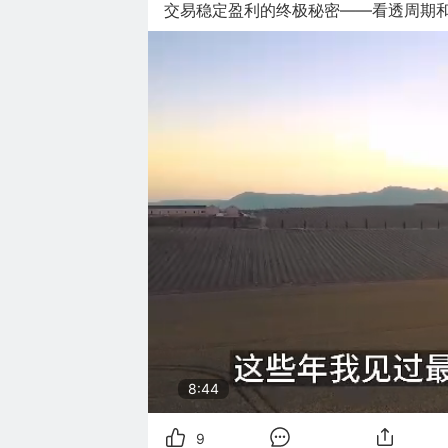
交易稳定盈利的终极秘密——看透周期和
8:43
9