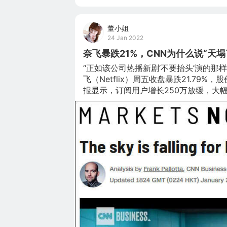
董小姐
24 Jan 2022
奈飞暴跌21%，CNN为什么说“天塌
“正如该公司热播新剧‘不要抬头’演的那样
飞（Netflix）周五收盘暴跌21.79
报显示，订阅用户增长250万放缓，大幅
398万，多家投行下调其目标股价。 
用户也仍在增长，目前面临的问题可能主
后，奈飞的股价已经下跌了41%”，美国
更加激烈的竞争环境下，奈飞的订阅用