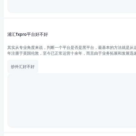
浦汇fxpro平台好不好
其实从专业角度来说，判断一个平台是否是黑平台，最基本的方法就是从这个
年注册于英国伦敦，至今已正常运营十余年，而且由于业务拓展和发展迅速
史的老牌经纪商就肯定不会是黑平台，为什么呢？因为黑平台的目的其实就
以欺骗用户，但如果说能做到十年了还没跑路而且业务还越来越多，那摆明
炒外汇好不好
牌经纪商一般都不会出现在黑平台的名单里。建议到followme交易社区