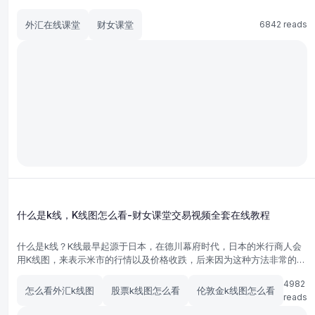
买，买十个~ 这个合同就叫期货合约，简称期货。
外汇在线课堂
财女课堂
6842 reads
什么是k线，K线图怎么看-财女课堂交易视频全套在线教程
什么是k线？K线最早起源于日本，在德川幕府时代，日本的米行商人会
用K线图，来表示米市的行情以及价格收跌，后来因为这种方法非常的细
腻独到，就被应用到股市当中了。 K线是一种柱状线条，由影线和实体
4982
组成，看起来特别像是有两根烛芯的蜡烛，所以也被称作是蜡烛图。
怎么看外汇k线图
股票k线图怎么看
伦敦金k线图怎么看
reads