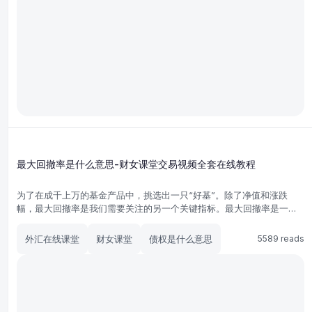
最大回撤率是什么意思-财女课堂交易视频全套在线教程
为了在成千上万的基金产品中，挑选出一只“好基”。除了净值和涨跌
幅，最大回撤率是我们需要关注的另一个关键指标。最大回撤率是一个
风险性指标，指的是买入产品后可能出现的最糟糕的情况。它描述的是
在选定周期内，产品净值收益率回撤幅度的最大值。
外汇在线课堂
财女课堂
债权是什么意思
5589 reads