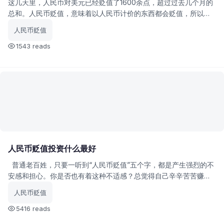
这几天里，人民币对美元已经贬值了1600余点，超过过去几个月的
总和。人民币贬值，意味着以人民币计价的东西都会贬值，所以最
近股、债、汇、商品，资本市场上能跌的都在下跌。
人民币贬值
1543 reads
人民币贬值投资什么最好
普通老百姓，只要一听到“人民币贬值”五个字，都是产生强烈的不
安感和担心。你是否也有着这种不适感？总觉得自己辛辛苦苦赚的
血汗钱，就这么一夕之间说变就变了，自己赚钱的速度还赶不上它
人民币贬值
人间蒸发的速度啊！
5416 reads