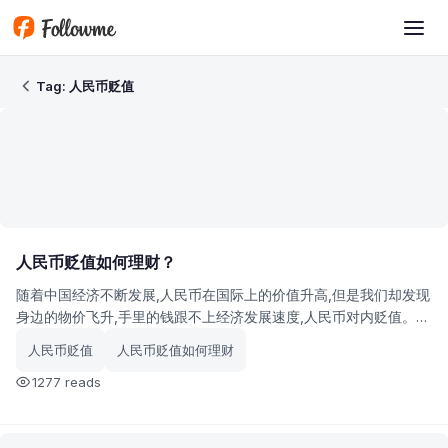
Skip to main content
Tag: 人民币贬值
Tag: 人民币贬值
人民币贬值如何理财？
随着中国经济不断发展,人民币在国际上的价值升高,但是我们却发现
身边的物价飞升,手里的钱跟不上经济发展速度,人民币对内贬值。在
这种情况下,人民币贬值如何理财?如何保障自己的资产在人民币贬
人民币贬值
人民币贬值如何理财
值的情况下不会变成泡沫?
1277 reads