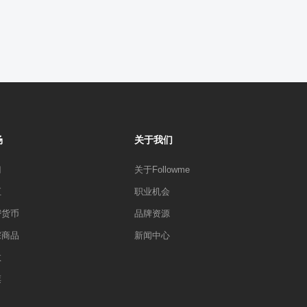
场
关于我们
门
关于Followme
汇
职业机会
密货币
品牌资源
宗商品
新闻中心
数
票