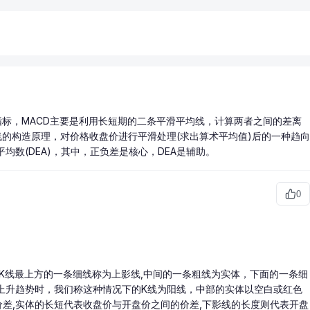
指标，MACD主要是利用长短期的二条平滑平均线，计算两者之间的差离
线的构造原理，对价格
收盘价
进行平滑处理(求出算术平均值)后的一种趋向
平均数(DEA)，其中，正负差是核心，DEA是辅助。
0
K线最上方的一条细线称为上影线,中间的一条粗线为实体，下面的一条细
呈上升趋势时，我们称这种情况下的K线为阳线，中部的实体以空白或红色
差,实体的长短代表收盘价与开盘价之间的价差,下影线的长度则代表开盘