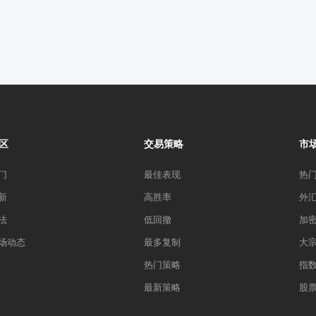
区
交易策略
市
门
最佳表现
热
新
高胜率
外
法
低回撤
加
场动态
最多复制
大
热门策略
指
最新策略
股