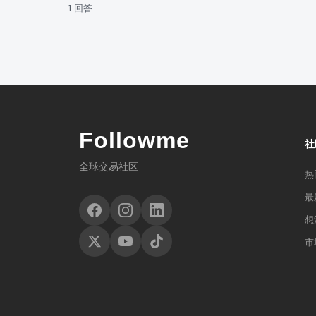
1 回答
Followme
社
全球交易社区
热
最
想
市