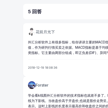
5 回答
花前月光下
外汇分析软件
上有很多指标，给你讲讲主要的MACD
值，作为研判行情买卖之依据。MACD指标是基于均
类指标。它主要由两部分组成，即正负差(DIF)、异同
2018-12-19 18:08:36
Forster
学会看
k线图
外汇分析软件
的技术指标也就差不多了。
线为下影线。当
收盘价
高于
开盘价
,也就是股价走势
表示。这时上影线的长度表示最高价和收盘价之间的价