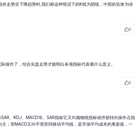
股价走势呈下降趋势时,我们称这种情况下的K线为阴线，中部的实体为绿
0
实际操作了，结合实盘走势才能明白各项指标代表着什么意义。
0
AR、KDJ、MACD等。SAR指标它又叫抛物线指标或停损转向操作点指
作为主；而MACD又叫平滑异同移动平均线，是市场平均成本的离差值，一