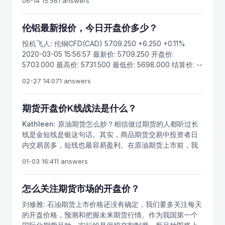
06-14 15:56
1 answers
格。如当日没有成交，则采用最近一次的成交价格作为收
图，表现特征相同，不同点就在于时间单位的差别。开盘
盘价，因为收盘价是当日行情的标准，又是下一个交易日
价可以分为三种形态，分别是高开、低开和平开。交易者
开盘价的依据，可据以预测未来市场行情；所以投资者对
伦铝最新报价，今日开盘价多少？
可以将开盘价与市场趋势相结合进行分析。外汇市场中如
行情分析时，一般采用收盘价作为计算依据。 如何看
果开盘价高开，那么可以视为是形成向上跳空缺口的先决
投机飞人:
伦铜CFD(CAD) 5709.250 +6.250 +0.11%
开盘价 在月线、周线、日线图上，开盘价是对上一时
条件，这是缺口理论中的基础知识。在日线图中开盘价跳
2020-03-05 15:56:57 最新价: 5709.250 开盘价:
间单位市场运行趋势的延续。把开盘价高开、低开、平开
空缺口有四种形态，分别是突破性缺口、持续性缺口、衰
5703.000 最高价: 5731.500 最低价: 5698.000 结算价: --
与市场的运行趋势结合在一起，在上升趋势中，开盘价高
竭性缺口以及普通缺口。这些缺口都对判断未来市场运行
昨结算: 5703.000 持仓量: 0.000 成交量: -- 买 价:
开是形成向上跳空缺口的先决条件，往往周线出现向上的
02-27 14:07
1 answers
方向提供依据，其中普通缺口相对于其他三种来说价值较
5710.500 卖 价: 5711.000 买 量: +2.00 卖 量: +10.00 分时
跳空缺口是牛市特征的开端。日线跳空缺口往往会有三
小，突破缺口的分析价值最大。
年线日K周K月K年K5分15分30分60分 2020/03/05/四
个：突破性缺口、中继性缺口、衰竭性缺口，这些缺口都
15:56价5709.25均5722.61幅0.11% ▲▼ MACD DIF:
期货开盘价K线战法是什么？
对判断未来市场运行方向提供了依据。同样，在下降趋势
-1.59DEA: -1.59MACD: 0.00 ▲▼ 无
中，开盘价低开是形成向下跳空缺口的先决条件，往往周
Kathleen:
原油期货怎么炒？相信做过期货的人都听过长
MACDBOLLRSIBBIBOLLROC
线出现向下的跳空缺口是熊市特征的开端，而这种缺口出
线是金短线是银这句话。其实，商品期货交易中投资者日
现在高位更应提高警惕。 如何看收盘价 收盘价是
内交易居多，短线也最容易盈利。在原油期货上市前，我
多空双方在时间单位上争斗的结果，收盘价的高低与运行
们来学习一些交易知识，提前办理原油期货开户，做好上
01-03 16:41
1 answers
趋势结合在一起看盘，将使盘面更加清晰。在上升趋势
市准备。随着时代的进步，我们可以选择的理财方式也越
中，收盘价位于5、10、20、30日均线系统之上，表明市
来越多，不管是银行理财产品，炒股票买基金，还是投资
场处于上升趋势，市场处于强势运行，在这种运行趋势形
期货市场，都需要有经验和技巧。2015年最受关注的就是
怎么关注期货市场的开盘价？
成的初期就大胆介入市场，持有将使增值的希望提高。
原油期货上市，长线固然能赚打钱却难把握，短线虽然难
刘修雅:
石油期货上市价格还没有确定，我们要多关注每天
反之，收盘价位于5、10、20、30日均线系统之下，表明
赚大钱，却难亏打钱，甚至做的好可以做到长期持续盈
的开盘价格，预测和把握未来期货行情。作为我国第一个
市场处于下降趋势，市场处于弱势运行。
利。那么，原油期货究竟怎么炒，根据客户盈利和亏损情