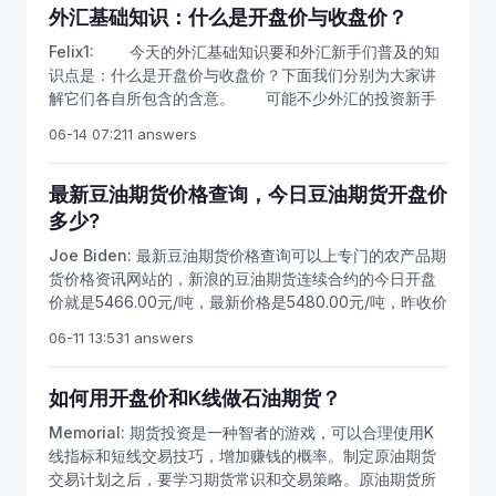
基本上都是以收盘价来计算的。当然，如果投资者愿意的
外汇基础知识：什么是开盘价与收盘价？
就会出现收盘价，看盘应该将运行趋势和收盘价的高低相
话，也是可以通过改变程序来计算开盘价、最高价、最低
结合一起，这样盘面会更加的清楚。如果在汇价上升的趋
价的移动平均线或者其他的数值。不过其实用处最大的还
Felix1:
今天的外汇基础知识要和外汇新手们普及的知
势中，收盘价格在30，20，10，5日均线系统之上，则证
是收盘价所计算出来的结果。
识点是：什么是开盘价与收盘价？下面我们分别为大家讲
明市场在上升趋势，市场将处于强势运行，这样运行趋势
解它们各自所包含的含意。 可能不少外汇的投资新手
形成的初期大胆的入市，持有将是增值的希望飙高。反
会认为开盘价与收盘价就是简单的价格罢了还能有什么技
06-14 07:21
1 answers
之，如果收盘价位于5、10、20、30日均线系统之下，表
术含量在里面啊！有没有含金量，我们往下看： 1、开
明市场处于下降趋势，市场处于弱势运行。
盘价 所谓开盘价又称开市价，是指某种货币在每个交
易日开市后的第一笔买卖成交价格。世界上大多数金融交
最新豆油期货价格查询，今日豆油期货开盘价
易所都采用成交额最大原则来确定开盘价。 如何看开
多少?
盘价： 在月线、周线、日线图上，开盘价是对上一时
Joe Biden:
最新豆油期货价格查询可以上专门的农产品期
间单位市场运行趋势的延续。把开盘价高开、低开、平开
货价格资讯网站的，新浪的豆油期货连续合约的今日开盘
与市场的运行趋势结合在一起，在上升趋势中，开盘价高
价就是5466.00元/吨，最新价格是5480.00元/吨，昨收价
开是形成向上跳空缺口的先决条件，往往周线出现向上的
是5442.00元/吨，国内豆油库存因大豆供应增加和需求疲
跳空缺口是牛市特征的开端。日线跳空缺口往往会有三
06-11 13:53
1 answers
软而堆高，国内外豆油供应压力俱存，现在的价格趋势稍
个：突破性缺口、中继性缺口、衰竭性缺口，这些缺口都
显震荡。
对判断未来市场运行方向提供了依据。同样，在下降趋势
如何用开盘价和K线做石油期货？
中，开盘价低开是形成向下跳空缺口的先决条件，往往周
线出现向下的跳空缺口是熊市特征的开端，而这种缺口出
Memorial:
期货投资是一种智者的游戏，可以合理使用K
现在高位更应提高警惕。 2、收盘价 收盘价是指某
线指标和短线交易技巧，增加赚钱的概率。制定原油期货
种货币一天交易活动结束前最后一笔交易的成交价格。如
交易计划之后，要学习期货常识和交易策略。原油期货所
当日没有成交，则采用最近一次的成交价格作为收盘价，