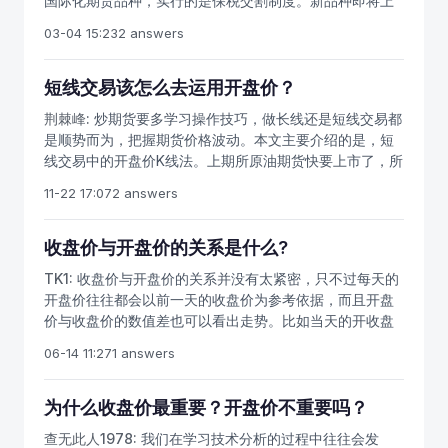
国际化期货品种，实行的是保税交割制度。新品种即将上
况来分析，其中期货交易常常爆仓的，大面积亏损的一般
市之际，越来越多的人开始进行期货投资，正确认识期货
有以下情况：1.经常满仓操作，而且一般亏损了隔夜，亏多
03-04 15:23
2 answers
开户和期货交易很重要。在上期所原油期货合约出台前，
了就死扛，本来打算短线玩玩的变成长线持有，从主力合
我们要提前熟悉交易规则。办理期货开户手续需要身份证
约一直扛到邻近交割，最后黯然出局。2.频繁交易，小赚
和银行卡，要多学习期货投资技巧。商品期货开户是免费
短线交易该怎么去运用开盘价？
大赔。本来行情打算给你一辆宝马，你赚个气门芯的钱就
的，如果有10笔以上期货交易经验，等原油期货上市后可
跑，本来你只丢了个芝麻大的亏损，却又舍不得，不但丢
荆棘峰:
炒期货要多学习操作技巧，做长线还是短线交易都
以直接投资，快速适应期货交易。期货开户人士注意，开
了个大西瓜，连瓜田都报不住。期货交易其实有技巧，原
是顺势而为，把握期货价格波动。本文主要介绍的是，短
盘价是一个交易天的第一个成交价，对我们一天的交易有
油期货也是一样，客户中做长线的很少是一直持有赚钱的
线交易中的开盘价K线法。上期所原油期货快要上市了，所
指导作用。商品期货开户要通过期货公司办理，每一开盘
单，一般都是一直持有亏钱的单居多，也就是说其实是被
有的配套措施已经全部出台，遵守期货交易规则很重要，
价能否显示当日动向或未来几天的趋势，实在不能作简单
11-22 17:07
2 answers
动的长线。投资原油期货和商品期货类似，短线交易盈利
要积极把握投资机会。新手办理期货开户后，也要提前熟
化判断。对比上日收盘价，以次日开盘价为出发点，当天
机会最多。很多人日内开盘半小时之内不开仓，理由是风
悉期货交易流程，了解一些石油常识，和影响油价变化的
走势共有七种可能性；开高走高，开高收低，开低收低；
险太大，其实不然，日内行情往往就在开盘半小时到一小
因素，对我们炒原油很有帮助。商品期货开户是免费的，
收盘价与开盘价的关系是什么?
开低收高；开平收高；开平收低；开平收平(十字架)。我
时之间。内盘受外盘影响开盘跳空是常有的事，而且往往
需要身份证和银行卡，如果有期货交易经验，等原油期货
国行情软件上主要出现的有：开盘价，收盘价，最高价，
TK1:
收盘价与开盘价的关系并没有太紧密，只不过每天的
演变成较大的行情。所以跳空往往意味着机会。此手法胜
上市后可以直接投资。相信做过期货的人都听过长线是金
最低价，结算价，成交量，持仓量等各种交易数据。很明
开盘价往往都会以前一天的收盘价为参考依据，而且开盘
算很高，止损很小。至于能抓到多少后面的行情，就看行
短线是银这句话，不管是长线短线，赚到钱才是好方法，
显地，如果以为开高一定收高或者开低一定收低而急忙决
价与收盘价的数值差也可以看出走势。比如当天的开收盘
情发展及个人修为了。本手法分三步：1，以原油期货开盘
长线固然能赚打钱却难把握，短线虽然难赚大钱，却难亏
定买卖，无异是“瞎子摸象”，以偏概全。原油期货开户也
价相等的十字星状态说明多空双方势均力敌，那么很可能
价为标准，等待此手法胜算很高，止损很小。至于能抓到
大钱，甚至做的好可以做到长期持续盈利。对于一些资金
06-14 11:27
1 answers
是免费的，要提前办理。尤其是在某些“转折市”，即一个
第二天就会走出个大行情，可以结合技术指标进一步分
多少后面的行情，就看行情发展及个人修为了。价格方
量小的散户来说，可以多学习短线交易技巧。原油期货即
大行情的浪“顶”或“底”，有时会出现“单日转向”的现象。而
析。
向。2，如果原油期货是跳空高开，价格向高走，立刻开多
将上市，要多关注交易所动态，投资期货市场之前，最好
这些“单日转向”的特征，往往正是跳空开高，向上冲一
为什么收盘价最重要？开盘价不重要吗？
单跟进。如果此手法胜算很高，止损很小。至于能抓到多
根据实盘行情走势，制定完善的交易计划，小资金试水，
冲，出一条“上影线”，然后下跌收低，拉出一很长黑，成
少后面的行情，就看行情发展及个人修为了。是跳空低
测试期货趋势的方向，盈利之后可以适当加仓，亏损之后
查无此人1978:
我们在学习技术分析的过程中往往会发
为由升势变为跌势的转折点；或者跳空开低，向下压一