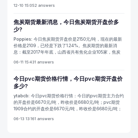
有配套措施已经全部出台，目前快要上市了，原油期货开
12-10 15:05
2 answers
因为收盘价是当日行情的标准，又是下一个交易日开盘价
户流程就是：选择期货公司——开通期货账户——下载交
的依据，可据以预测未来市场行情；所以投资者对行情分
易软件——入金开始投资。本文来简单介绍一些期货相关
析时，一般采用收盘价作为计算依据。 如何看收盘
知识，相信做过期货的人都听过长线是金短线是银这句
焦炭期货最新消息，今日焦炭期货开盘价多
价： 收盘价是多空双方在时间单位上争斗的结果，收
话。长线固然能赚打钱却难把握，短线虽然难赚大钱，却
少?
盘价的高低与运行趋势结合在一起看盘，将使盘面更加清
难亏打钱，甚至做的好可以做到长期持续盈利。我们要提
晰。在上升趋势中，收盘价位于5、10、20、30日均线系
Poppies:
今日焦炭期货开盘价是2150元/吨，现在的最新
前办理期货账户，可以先通过模拟软件练手，熟练后再正
统之上，表明市场处于上升趋势，市场处于强势运行，在
价格是2109，已经是下跌了1.24%。焦炭期货的最新消
式入金交易，对我们的原油期货投资有所帮助。能够在期
这种运行趋势形成的初期就大胆介入市场，持有将使增值
息：截至2017年年底，山西省共有焦化企业105家，焦炭
货市场挥洒自如、游刃有余是需要有极高的操作技巧和心
的希望提高。反之，收盘价位于5、10、20、30日均线系
产能12598万吨;至2018年年底，山西省焦化企业增至114
理素质要求的。根据期货实战的情况可知，客户盈亏和爆
06-11 15:43
1 answers
统之下，表明市场处于下降趋势，市场处于弱势运行。
家，企业规模增加9家，焦炭产能增至13842万吨，产能规
仓的统计中，其中爆仓的，大面积亏损的一般有以下情
现在投资者明白开盘价和收盘价并不是单单的价格那么简
模增长9.9%。
况：1.经常满仓操作，而且一般亏损了隔夜，亏多了就死
单了吧，它们是可以用来预测未来市场行情的，并为投资
今日pvc期货价格行情，今日pvc期货开盘价
扛，本来打算短线玩玩的变成长线持有，从主力合约一直
者提供交易参考。
多少?
扛到邻近交割，最后黯然出局。做原油期货一定要警惕满
仓和重仓。2.频繁交易，小赚大赔。客户中做长线的很少
ytabcb:
今日pvc期货价格行情：今日的pvc期货主力合约
是一直持有赚钱的单，一般都是一直持有亏钱的单居多，
的开盘价是6670元/吨，昨收价是6680元/吨；pvc期货
也就是说其实是被动的长线。
1909合约的开盘价是6670元/吨，昨收价是6680元/吨；
pvc期货2001合约的开盘价是6470元/吨，昨收价是6480
06-13 13:16
1 answers
元/吨；pvc期货2005合约的开盘价是6395元/吨，昨收价
是6400元/吨。