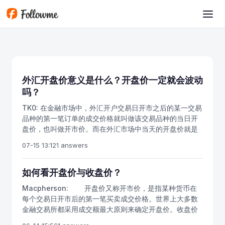
Skip to main content
外汇开盘价意义是什么？开盘价一定就会波动
吗？
TK0:
在金融市场中，外汇开户交易日开市之后的某一交易
品种的第一笔订单的成交价格就叫做该交易品种的当日开
盘价，也叫做开市价。而在外汇市场中当天的开盘价就是
上一交易日的收盘价，当天的收盘价就是明天的开盘价。
07-15 13:12
1 answers
今天我们来为大家介绍一下外汇开盘价意义。外汇开盘价
的变化很大程度上是由市场的需要波动来决定的，众所周
知由于外汇市场是一个全球性的市场因此到目前为止没有
如何看开盘价与收盘价？
哪个个人、组织或者国家可以操纵国际外汇价格。很多投
Macpherson:
开盘价又称开市价，是指某种货币在
资者都知道股市、期货等这些是庄家可以操控的，但是在
每个交易日开市后的第一笔买卖成交价格。世界上大多数
外汇市场是绝对不存在的。因此外汇开盘价在很大程度上
金融交易所都采用成交额最大原则来确定开盘价。收盘价
客观的反映出市场的变化。外汇市场中开盘价是对上一时
是指某种货币一天交易活动结束前最后一笔交易的成交价
间单位内的市场运行趋势的延续，在月线、周线、日线