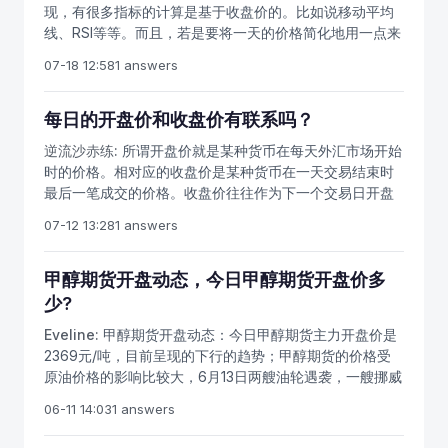
开，价格向下走，立刻开空单跟进。如果原油期货高开低
要及时平仓，然而期货交易亏损不可避免，因此要及时总
现，有很多指标的计算是基于收盘价的。比如说移动平均
压，出现一条“下影线”，然后上扬收高，拉出一很长红，
走或低开高走停止开仓从新评估行情后决定是否开仓。3，
结经验，了解亏损的原因和应对措施。散户爆仓的或者大
线、RSI等等。而且，若是要将一天的价格简化地用一点来
成为由跃势变为升势的转折点。在这些情况下，贸贸然见
原油期货止损设置在开盘价，如果价格回到开盘价，立刻
面积亏损的原因和，一般都是因为以下情况：经常满仓操
概括，大多数人会抛弃均价、开盘价、最高价以及最低
开高就追买或见开低就追卖，都会吃大亏。注意开盘价，
止损。等待此手法胜算很高，止损很小。至于能抓到多少
07-18 12:58
1 answers
作，而且一般亏损了隔夜，亏多了就死扛，本来打算短线
价。为什么收盘价就那么重要呢？收盘价其实是市场对价
希望由此得到对买卖决策的启发，绝不能孤立地或片面地
后面的行情，就看行情发展及个人修为了。价格再次回到
玩玩的变成长线持有，从主力合约一直扛到邻近交割，最
格的共同判断，也是市场参与者的心理共识。我们在交易
看问题。必须参考整个大市走势及其背景因素，甚至国际
开盘价一侧再次跟进。如果迟迟不回，取消开仓计划，重
后黯然出局；或者频繁交易，小赚大赔。原油期货开户免
软件中所看到的价格，其实是来自买卖双方共同决策、共
每日的开盘价和收盘价有联系吗？
间不同市场的互动关系，才能正确评估开盘价对后市的影
新评估行情或转为正常日内思维。如今原油期货上市临
费，怎么炒石油期货？先要弄懂自己是做长线还是短线，
同博弈的结果。比如说原油交易中，原油的标的物石油本
响。
近，原油期货和商品期货关系密切，投资者可以提前办理
逆流沙赤练:
所谓开盘价就是某种货币在每天外汇市场开始
结合盘面和技术指标来分析买卖时机，客户中做长线的很
身就是一种具有价值的商品。在现实生活中，买家和卖家
原油期货开户或者商品期货开户，熟悉期货交易流程和操
时的价格。相对应的收盘价是某种货币在一天交易结束时
少是一直持有赚钱的单，一般都是一直持有亏钱的单居
会就石油的价格进行讨论、议价、压价、抬价，而在金融
作技巧。原油期货上市后，投资者一定要重视顺应趋势行
最后一笔成交的价格。收盘价往往作为下一个交易日开盘
多，也就是说其实是被动的长线。
市场内，买卖双方也在通过买进、卖出来影响市场的价
情操作。
价的根据，可以根据收盘价预测未来市场行情，所以从收
格。现实世界中标的物的价格变动与金融市场中合约价格
07-12 13:28
1 answers
盘价入手分析外汇行情无疑是一个不错的选择。分析开盘
的变动，最终决定了期货市场的价格。而收盘价则是在那
价通过对日线，周线，月线图分析可得，开盘价往往是对
个周期中，人们所确定的价格。开盘价当然也有其重要之
之前市场运行趋势的继续。如果开盘价平开，低开，高开
甲醇期货开盘动态，今日甲醇期货开盘价多
处，但那是没有经过议价和买卖的。最高价与最低价算是
和外汇市场的运行趋势相结合，若在上升趋势，开盘价高
少?
当天价格的极限，这并不是一个常态，在最高价和最低价
开必是向上跳空缺口的先决条件，而牛市特征的开端往往
进行交易的人也不算是最多的。我们也以现实世界来举
Eveline:
甲醇期货开盘动态：今日甲醇期货主力开盘价是
是周线出现向上的跳空缺口。日线跳空缺口有三种：衰竭
例，比如石油的价格本来在每单位一百元，但是在某处地
2369元/吨，目前呈现的下行的趋势；甲醇期货的价格受
性缺口，突破性缺口，中继性缺口，这几种缺口都可以对
方，有的人因为特别懂得石油营销，而做了一笔一单位两
原油价格的影响比较大，6月13日两艘油轮遇袭，一艘挪威
判断未来市场方向提供信息。反之，如果汇价下降，形成
百元的成交。这就是极端高价的情况。这种情况存在，但
油轮在海上起火，第二艘油轮也遭遇弃船被弃船后漂在阿
向下跳空缺口的先决条件是开盘价低开，而熊市的特点开
06-11 14:03
1 answers
是不普遍。只有收盘价这种市场全员参与的议价和博弈，
曼湾海域，油轮遇袭事件直接带动国际油价的上涨，因此
端往往是周线出现向下的跳空缺口，如若缺口出现在高位
才是最普遍、最真实的情况。因此，各种各样的技术分析
甲醇期货价格就下行了。
更应该提高警惕。收盘价分析多空双方在时间单位上相争