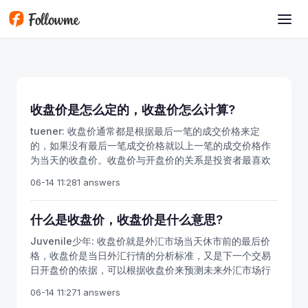
Skip to main content
收盘价是怎么定的，收盘价怎么计算?
tuener:
收盘价通常都是根据最后一笔的成交价格来定
的，如果没有最后一笔成交价格就以上一笔的成交价格作
为当天的收盘价。收盘价与开盘价的关系是投资者最喜欢
研究的，若收盘价高于开盘价，以中空实体表示，收盘价
06-14 11:28
1 answers
称红线或阳线；若收盘价低于开盘价，则以黑色实体表
示，称黑线或阴线。
什么是收盘价，收盘价是什么意思?
Juvenile少年:
收盘价就是外汇市场当天休市前的最后价
格，收盘价是当日外汇行情的分析标准，又是下一个交易
日开盘价的依据，可以根据收盘价来预测未来外汇市场行
情会怎么走。开盘价也是同样的道理，就是外汇市场当天
06-14 11:27
1 answers
开市时的第一个成交价格，通过当天的开盘价往往可以看