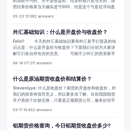
的加权平均价。并不是收盘价。结算价格只是当天的，按
是周线出现向上的跳空缺口。日线跳空缺口有三种：衰竭
例，比如石油的价格本来在每单位一百元，但是在某处地
照结算价格算当天确实是亏900，但是这个亏是在浮动盈
性缺口，突破性缺口，中继性缺口，这几种缺口都可以对
方，有的人因为特别懂得石油营销，而做了一笔一单位两
亏里面的，而不是平仓盈亏里面。如果是长期持有的话，
判断未来市场方向提供信息。反之，如果汇价下降，形成
05-23 12:08
2 answers
百元的成交。这就是极端高价的情况。这种情况存在，但
那你肯定价格会涨的，比如最终涨到5780，按照你开仓价
向下跳空缺口的先决条件是开盘价低开，而熊市的特点开
是不普遍。只有收盘价这种市场全员参与的议价和博弈，
格计算应该是盈利1000，但是今天平仓的成本价会按照上
端往往是周线出现向下的跳空缺口，如若缺口出现在高位
才是最普遍、最真实的情况。因此，各种各样的技术分析
一交易日的结算价计算，这样就会有1900的盈利结果。也
外汇基础知识：什么是开盘价与收盘价？
更应该提高警惕。收盘价分析多空双方在时间单位上相争
基本上都是以收盘价来计算的。当然，如果投资者愿意的
就是货多赚900，和开仓当日的亏损900正好抵消。最终
就会出现收盘价，看盘应该将运行趋势和收盘价的高低相
Felix1:
今天的外汇基础知识要和外汇新手们普及的知
话，也是可以通过改变程序来计算开盘价、最高价、最低
的盈亏是根据你的开仓和平仓价格计算的，中间的价格变
结合一起，这样盘面会更加的清楚。如果在汇价上升的趋
识点是：什么是开盘价与收盘价？下面我们分别为大家讲
价的移动平均线或者其他的数值。不过其实用处最大的还
动和结算变动不影响持仓价格的变动。
势中，收盘价格在30，20，10，5日均线系统之上，则证
解它们各自所包含的含意。 可能不少外汇的投资新手
是收盘价所计算出来的结果。
明市场在上升趋势，市场将处于强势运行，这样运行趋势
会认为开盘价与收盘价就是简单的价格罢了还能有什么技
06-14 07:21
1 answers
形成的初期大胆的入市，持有将是增值的希望飙高。反
术含量在里面啊！有没有含金量，我们往下看： 1、开
之，如果收盘价位于5、10、20、30日均线系统之下，表
盘价 所谓开盘价又称开市价，是指某种货币在每个交
明市场处于下降趋势，市场处于弱势运行。
易日开市后的第一笔买卖成交价格。世界上大多数金融交
什么是原油期货收盘价和结算价？
易所都采用成交额最大原则来确定开盘价。 如何看开
Stevenlyye:
什么是收盘价？期货的开盘价和收盘价，对
盘价： 在月线、周线、日线图上，开盘价是对上一时
我们的投资有指导意义，所以要多加了解。目前我国期货
间单位市场运行趋势的延续。把开盘价高开、低开、平开
开户系统个比较完善，只要是正规期货公司，服务好切手
与市场的运行趋势结合在一起，在上升趋势中，开盘价高
续费合适，那么就是最合适的开户平台。石油期货品种主
开是形成向上跳空缺口的先决条件，往往周线出现向上的
03-11 15:45
2 answers
要有燃料油期货、石油沥青期货、原油期货等等，炒期货
跳空缺口是牛市特征的开端。日线跳空缺口往往会有三
要先开原油期货账户，原油期货适合散户投资，一手合约
个：突破性缺口、中继性缺口、衰竭性缺口，这些缺口都
需要保证金大约2000元。如果想做好石油期货，有商品期
铝期货价格查询，今日铝期货收盘价多少?
对判断未来市场运行方向提供了依据。同样，在下降趋势
货投资经验，可以更快的适应期货投资模式。沪市收盘价