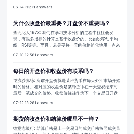
价相等的十字星状态说明多空双方势均力敌，那么很可能
者减少会员的结算准备金。能源中心实行当日无负债结算
06-14 11:27
1 answers
第二天就会走出个大行情，可以结合技术指标进一步分
制度。原油期货当日结算完成后，会员在能源中心的任一
析。
内部明细账户的当日结算准备金余额低于最低余额要求
为什么收盘价最重要？开盘价不重要吗？
时，结算结果即视为能源中心向会员发出的追加保证金通
知，两者的差额即为追加保证金金额。结算价是指某一品
查无此人1978:
我们在学习技术分析的过程中往往会发
种在收盘后根据当日价格波动用加权平均价所算出来的价
现，有很多指标的计算是基于收盘价的。比如说移动平均
格，此价格主要用在当日无负债结算的市场，根据结算价
线、RSI等等。而且，若是要将一天的价格简化地用一点来
在市场规定的休市时间中用来结算当日交易的盈亏。收盘
概括，大多数人会抛弃均价、开盘价、最高价以及最低
07-18 12:58
1 answers
价就是收盘前最后一笔成交的价格，结算价就是全天成交
价。为什么收盘价就那么重要呢？收盘价其实是市场对价
的平均价格。使用期货结算价而不是收盘价来进行结算，
格的共同判断，也是市场参与者的心理共识。我们在交易
是为了控制市场风险，减少人为操纵的可能性和影响力。
软件中所看到的价格，其实是来自买卖双方共同决策、共
每日的开盘价和收盘价有联系吗？
假如期货市场采用收盘价结算机制，一个品种全天运行稳
同博弈的结果。比如说原油交易中，原油的标的物石油本
逆流沙赤练:
所谓开盘价就是某种货币在每天外汇市场开始
定，突然收盘前最后几秒出现秒杀，瞬间拉涨停或者砸跌
身就是一种具有价值的商品。在现实生活中，买家和卖家
时的价格。相对应的收盘价是某种货币在一天交易结束时
停，很多满仓的对手盘会直接被拉爆仓，不仅本金一分不
会就石油的价格进行讨论、议价、压价、抬价，而在金融
最后一笔成交的价格。收盘价往往作为下一个交易日开盘
剩，还倒欠期货公司钱。原油期货的交割结算价是原油期
市场内，买卖双方也在通过买进、卖出来影响市场的价
价的根据，可以根据收盘价预测未来市场行情，所以从收
货交割结算的基准价，为该期货合约最后五个有成交交易
格。现实世界中标的物的价格变动与金融市场中合约价格
07-12 13:28
1 answers
盘价入手分析外汇行情无疑是一个不错的选择。分析开盘
日的结算价的算术平均值。交割结算时，买卖双方以原油
的变动，最终决定了期货市场的价格。而收盘价则是在那
价通过对日线，周线，月线图分析可得，开盘价往往是对
期货合约的交割结算价为基础，再加上不同交割油种升贴
个周期中，人们所确定的价格。开盘价当然也有其重要之
之前市场运行趋势的继续。如果开盘价平开，低开，高开
期货的收盘价和结算价哪里不一样？
水。原油期货合约的交割单位为1000桶，交割数量应当是
处，但那是没有经过议价和买卖的。最高价与最低价算是
和外汇市场的运行趋势相结合，若在上升趋势，开盘价高
交割单位的整数倍。采用结算价结算，就可以基本规避掉
当天价格的极限，这并不是一个常态，在最高价和最低价
德意志银行:
结算价格是上一交易日的成交价格按照成交量
开必是向上跳空缺口的先决条件，而牛市特征的开端往往
这类问题。
进行交易的人也不算是最多的。我们也以现实世界来举