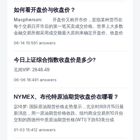
出走势会怎么样。
如何看开盘价与收盘价？
Macpherson:
开盘价又称开市价，是指某种货币在
每个交易日开市后的第一笔买卖成交价格。世界上大多数
金融交易所都采用成交额最大原则来确定开盘价。收盘价
是指某种货币一天交易活动结束前最后一笔交易的成交价
06-14 15:56
1 answers
格。如当日没有成交，则采用最近一次的成交价格作为收
盘价，因为收盘价是当日行情的标准，又是下一个交易日
开盘价的依据，可据以预测未来市场行情；所以投资者对
今日上证综合指数收盘价是多少?
行情分析时，一般采用收盘价作为计算依据。 如何看
见闻VIP:
2848.49
开盘价 在月线、周线、日线图上，开盘价是对上一时
间单位市场运行趋势的延续。把开盘价高开、低开、平开
06-06 16:49
1 answers
与市场的运行趋势结合在一起，在上升趋势中，开盘价高
开是形成向上跳空缺口的先决条件，往往周线出现向上的
NYMEX、布伦特原油期货收盘价在哪看？
跳空缺口是牛市特征的开端。日线跳空缺口往往会有三
个：突破性缺口、中继性缺口、衰竭性缺口，这些缺口都
宓绮梦:
国际原油期货价格走势显示，北京时间9月15日最
对判断未来市场运行方向提供了依据。同样，在下降趋势
新消息，周一原油期货价格收跌。纽约商业交易所10月份
中，开盘价低开是形成向下跳空缺口的先决条件，往往周
交割的西德州中质原油期货价格(WTI)下跌63美分或
线出现向下的跳空缺口是熊市特征的开端，而这种缺口出
1.4%，收于每桶44美元，为8月27日以来最低收盘价。伦
01-03 15:41
2 answers
现在高位更应提高警惕。 如何看收盘价 收盘价是
敦洲际交易所10月份交割的布伦特原油期货价格下跌1.77
多空双方在时间单位上争斗的结果，收盘价的高低与运行
美元或3.7%，收于每桶46.37美元。目前中国原油期货上