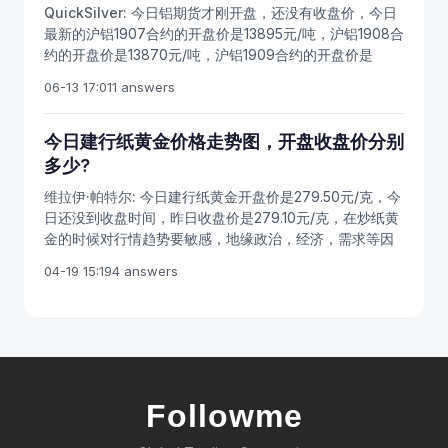
中，开盘价低开是形成向下跳空缺口的先决条件，往往周
QuickSilver:
今日铝期货才刚开盘，还没有收盘价，今日
为当日该证券最后一笔交易前一分钟所有交易的成交量加
线出现向下的跳空缺口是熊市特征的开端，而这种缺口出
最新的沪铝1907合约的开盘价是13895元/吨，沪铝1908合
权平均价（含最后一笔交易）。期货开户后要注意，当日
现在高位更应提高警惕。 2、收盘价 收盘价是指某
约的开盘价是13870元/吨，沪铝1909合约的开盘价是
无成交的，以前收盘价为当日收盘价。深市的收盘价通过
种货币一天交易活动结束前最后一笔交易的成交价格。如
13815元/吨。最新的市场消息，铝现货供应增加的预期叠
集合竞价的方式产生。收盘集合竞价不能产生收盘价的，
06-13 17:01
1 answers
当日没有成交，则采用最近一次的成交价格作为收盘价，
加需求将进入季节性淡季，铝基本面疲弱，适合观望。
以当日该证券最后一笔交易前一分钟所有交易的成交量加
因为收盘价是当日行情的标准，又是下一个交易日开盘价
权平均价(含最后一笔交易)为收盘价。当日无成交的，以
的依据，可据以预测未来市场行情；所以投资者对行情分
今日建行纸黄金价格走势图，开盘收盘价分别
前收盘价为当日收盘价。
析时，一般采用收盘价作为计算依据。 如何看收盘
多少?
价： 收盘价是多空双方在时间单位上争斗的结果，收
盘价的高低与运行趋势结合在一起看盘，将使盘面更加清
维拉伊·帕特尔:
今日建行纸黄金开盘价是279.50元/克，今
晰。在上升趋势中，收盘价位于5、10、20、30日均线系
日还没到收盘时间，昨日收盘价是279.10元/克，在炒纸黄
统之上，表明市场处于上升趋势，市场处于强势运行，在
金的时候对行情趋势要敏感，地缘政治，经济，需求等因
这种运行趋势形成的初期就大胆介入市场，持有将使增值
素都能够影响到纸黄金价格的，对行情有了正确的判断，
04-19 15:19
4 answers
的希望提高。反之，收盘价位于5、10、20、30日均线系
才能做正确的单。
统之下，表明市场处于下降趋势，市场处于弱势运行。
现在投资者明白开盘价和收盘价并不是单单的价格那么简
单了吧，它们是可以用来预测未来市场行情的，并为投资
者提供交易参考。
Followme