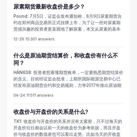
趋势结合在一起看盘，将使盘面更加清晰。在上升趋势
市临近，已经进入上市前最后准备期，投资者要提前做好
尿素期货最新收盘价是多少？
中，收盘价位于5、10、20、30日均线系统之上，表明市
石油期货开户、原油期货开户准备。国际原油期货最新价
Pound:
7月5日，证监会发布通知称，8月9日尿素期货合
场处于上升趋势，市场处于强势运行，在这种运行趋势形
格消息，原油期货周一大幅飙升，近三日的大涨已经基本
约在郑州商品交易所正式挂牌上市，为了让一些对尿素期
成的初期就大胆介入市场，持有将使增值的希望提高。
收复前期跌幅。根据国际原油期货行情可知，布伦特原油
货感兴趣的投资者更直观地了解尿素，本文从尿素的基本
反之，收盘价位于5、10、20、30日均线系统之下，表明
期货周一暴跌近4%，和美国原油期货的价差缩小至1月以
属性、尿素的生产、尿素的需求、尿素的贸易、尿素的进
市场处于下降趋势，市场处于弱势运行。
来的最小，此前一份业内报告显示，美国原油供应大规模
12-26 15:30
1 answers
出口五个方面对尿素现货市场进行了综述，并在最后一部
减少，政府数据预计美国原油产量减少。NYMEX原油期货
分简单介绍了尿素期货合约草案及相关内容，希望能对各
9月14日收盘价(单位：美元/桶)：合约月份开盘价最高价
位读者有所帮助。 在介绍尿素之前，我们先来简单的了解
什么是原油期货结算价，和收盘价有什么不
最低价收盘价涨跌成交量15年10月44.7844.9743.5944-
一下化肥。化肥是化学肥料的简称，是以矿石、酸、合成
同？
0.63315，51715年11月45.3245.4744.0944.43-0.73168，
氨等为原料经化学及机械加工制成的肥料。化肥不仅能提
37215年12月45.946.144.6744.9-0.990，67716年1月
HÀN638:
投资者想看懂期货账单，一定要熟悉期货结算价
高土壤肥力，而且是提高作物单位面积产量的重要保障。
46.6446.73B45.345.46-1.0132，33916年2月
的含义。目前经证监会批准，上期所国际能源交易中心已
据FAO统计，化肥在农作物增产的总份额中占40—60%。
47.0347.0745.9346.06-1.0722，787石油供需和库存是
经发布原油期货合约和交易规则，力争2017年推出原油期
我国能以世界7%的耕地养活世界22%的人口，可以说化
影响原油期货行情的重要因素，原油交易商周一（9月14
货品种。目前可以办理期货网上开户和期货手机开户，开
肥起到举足轻重的作用。化肥主要分为三大类：氮肥、磷
04-24 11:51
1 answers
日）表示，在美国页岩油主要产地北达科他州和德克萨斯
户后能交易国内几十个期货品种。作为我国石油期货最重
肥和钾肥。在氮磷钾三大基础肥中，氮肥占的比例最大，
州，原油现货价格对期货价格的溢价水平近期达到了数年
要的品种，中质含硫原油期货合约一手1000桶，我们要熟
在氮肥中，尿素占的比例最大，所以说尿素是最大的化肥
来最高，或暗示原油市场即将迎来价格回升。虽然原油期
悉原油期货交易规则，做好充足的入市准备，多学习交易
收盘价与开盘价的关系是什么?
品种，尿素产量大约占我国化肥总产量的42%。
货价格目前依然徘徊在6年半低位附近，但高企的原油现货
技巧。期货市场收盘后，交易所按结算价而非收盘价，对
交易价格却令交易商倍感鼓舞。
TK1:
收盘价与开盘价的关系并没有太紧密，只不过每天的
每个账户进行结算。每日交易结束后，能源中心按照当日
开盘价往往都会以前一天的收盘价为参考依据，而且开盘
结算价结算所有合约的盈亏、交易保证金及手续费、税款
价与收盘价的数值差也可以看出走势。比如当天的开收盘
等费用，对应收应付的款项实行净额划转，并相应增加或