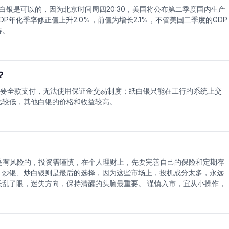
白银是可以的，因为北京时间周四20:30，美国将公布第二季度国内生产
DP年化季率修正值上升2.0%，前值为增长2.1%，不管美国二季度的GDP
待。
？
要全款支付，无法使用保证金交易制度；纸白银只能在工行的系统上交
比较低，其他白银的价格和收益较高。
是有风险的，投资需谨慎，在个人理财上，先要完善自己的保险和定期存
、炒银、炒白银则是最后的选择，因为这些市场上，投机成分太多，永远
乱了眼，迷失方向，保持清醒的头脑最重要。 谨慎入市，宜从小操作，
市有失败的机会，但不入市就永远没有机会。入市的时候千万不能头脑发
次入市满仓操作的话，假如遇上下跌行情，你想补仓都没有机会，建议入
能在上升行情会赚少点，但风险会少很多