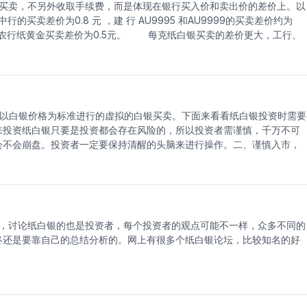
买卖，不另外收取手续费，而是体现在银行买入价和卖出价的差价上。以
只会让情况变得更糟。只有当你认为原来的预测和决定是完全错误的，你
买卖差价为0.8 元 ，建 行 AU9995 和AU9999的买卖差价约为
错过一笔生意，也不愿赔钱。第三，交易资金要充足，账户数量要少，交
9元，农行纸黄金买卖差价为0.5元。 每克纸白银买卖的差价更大，工行、
贸易账户交易，这样的账户数量是不允许犯错的，但是，即使是有经验的
招行买卖差价为0.03元，农行买卖差价为0.02元。这意味着每克纸白银手
要逆势而动。记住市场的旧规则：尽快停止亏损，尽可能长期保持盈利。
银，按目前价格算要4.2万余元，手续费会相差200元。
现亏损，并且面对市场突然逆转，不要让已经获利的头寸变成亏损，而不
样，以白银价格为标准进行的虚拟的白银买卖。下面来看看纸白银投资时需要
来投资纸白银只要是投资都会存在风险的，所以投资者需谨慎，千万不可
会不会崩盘。投资者一定要保持清醒的头脑来进行操作。二、谨慎入市，
入市就永远没有机会。入市的时候千万不能头脑发热，把全部身家都投进
如遇上下跌行情，你想补仓都没有机会，建议入市的朋友宜从100盎司
利两个砝码这两个是非常重要的工具，用好了，可以在白银操作中如鱼得
卖关系，根据约定的委托价格进行金属买卖，在即时价格达到委托价格时
止损委托和双向委托三种，委托价格分为获利委托价格和止损委托价格两
，讨论纸白银的也是投资者，每个投资者的观点可能不一样，众多不同的
，而获利交易又包括买入获利和卖出获利。四、保持好心态这话也是老生
终还是要靠自己的总结分析的。网上有很多个纸白银论坛，比较知名的好
市场，就要知道承担风险，一时的下跌不代表永远的低谷，一时的成功也