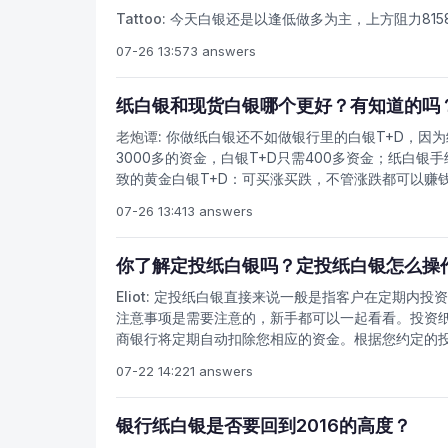
Tattoo:
今天白银还是以逢低做多为主，上方阻力815
07-26 13:57
3 answers
纸白银和现货白银哪个更好？有知道的吗
老炮谭:
你做纸白银还不如做银行里的白银T+D，因为
3000多的资金，白银T+D只需400多资金；纸白银
致的黄金白银T+D：可买涨买跌，不管涨跌都可以赚
以全额投资，资金利用率高想做黄金白银T+D，去建
07-26 13:41
3 answers
回家上网登录网银即可开通黄金白银T+D，只不过你
平今仓免费），同时提供行情买卖指导，想做好黄金白
价格受欧美经济指标和国际动荡事件影响最大（比如
你了解定投纸白银吗？定投纸白银怎么操
息面再结合技术面综合分析价格走势
Eliot:
定投纸白银直接来说一般是指客户在定期内投资
注意事项是需要注意的，新手都可以一起看看。投资纸
商银行将定期自动扣除您相应的资金。根据您约定的投
当摊销，以购买成本，降低市场波动带来的投资风险
07-22 14:22
1 answers
于固定投资纸质白银的相关知识，希望能帮您投资纸
了最大化和稳定回报，需要注意什么呢？下面大家一
式，你的利润很可能是随机的，也就是运气。这样的
银行纸白银是否要回到2016的高度？
重要，但凭直觉进行交易是一项冒险的活动，理解为