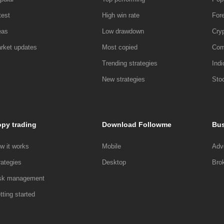
test
High win rate
For
eas
Low drawdown
Cry
rket updates
Most copied
Com
Trending strategies
Indi
New strategies
Sto
py trading
Download Followme
Bus
w it works
Mobile
Adve
rategies
Desktop
Bro
sk management
tting started