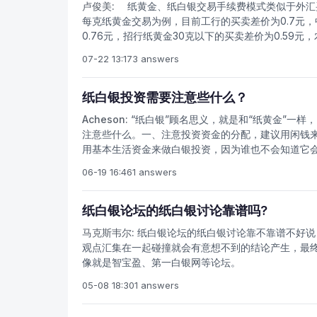
卢俊美:
纸黄金、纸白银交易手续费模式类似于外汇
对亏损，不要急于打开新的反转仓位来扭转局面，这
每克纸黄金交易为例，目前工行的买卖差价为0.7元，中行的
才能关闭损失，并尽快打开一个新的反向头寸。宁可
0.76元，招行纸黄金30克以下的买卖差价为0.5
易风险更大，因为这要避免让自己生存保障成本进入
建行买卖差价为0.04元，中行买卖差价为0.038元，
交易者在判断错误时也有。第四，遵循经营趋势，不
07-22 13:17
3 answers
续费高低相差一倍，如果客户购买10手即1万克的纸白
另一个重要的经验法则是，不要让已经获利的头寸出
是关闭那些没有获利的头寸。
纸白银投资需要注意些什么？
Acheson:
“纸白银”顾名思义，就是和“纸黄金”一
注意些什么。一、注意投资资金的分配，建议用闲钱
用基本生活资金来做白银投资，因为谁也不会知道它
宜从小操作，不宜满仓操作入市有失败的机会，但不
06-19 16:46
1 answers
去，由于纸白银波动大，如果第一次入市满仓操作，假
(一手)开始，分段操作。三、用好委托中的止损和获
水。委托交易是指客户与银行订立的一种委托金属买
纸白银论坛的纸白银讨论靠谱吗?
进行成交的一笔金属买卖。委托交易包括获利委托、
马克斯韦尔:
纸白银论坛的纸白银讨论靠不靠谱不好说
种。个人感觉在白银操作中，用好获利交易非常重要
观点汇集在一起碰撞就会有意想不到的结论产生，最
常谈了，希望炒白银的你也能够做到，既然加入这个
像就是智宝盈、第一白银网等论坛。
不是永远的成功，把握好心态，会买，更要会卖。
05-08 18:30
1 answers