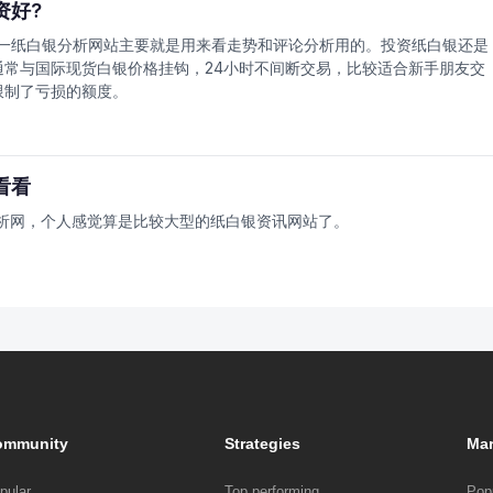
资好?
一纸白银分析网站主要就是用来看走势和评论分析用的。投资纸白银还是
常与国际现货白银价格挂钩，24小时不间断交易，比较适合新手朋友交
限制了亏损的额度。
看看
析网，个人感觉算是比较大型的纸白银资讯网站了。
ommunity
Strategies
Mar
pular
Top performing
Pop