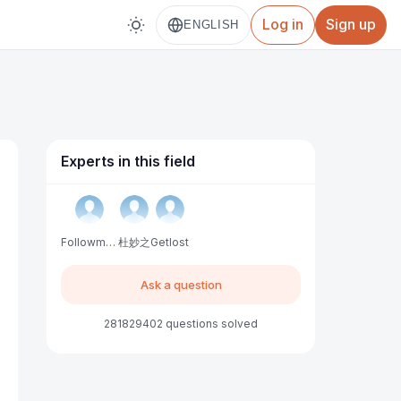
Log in
Sign up
ENGLISH
Experts in this field
Followme中文服务
杜妙之
Getlost
Ask a question
281829402 questions solved