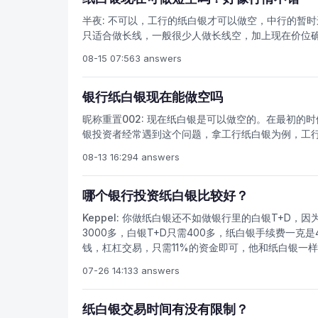
半夜:
不可以，工行的纸白银才可以做空，中行的暂时
只适合做长线，一般很少人做长线空，加上现在价位
08-15 07:56
3 answers
银行纸白银现在能做空吗
昵称重置002:
现在纸白银是可以做空的。在最初的时
银投资者经常遇到这个问题，拿工行纸白银为例，工行在
08-13 16:29
4 answers
哪个银行投资纸白银比较好？
Keppel:
你做纸白银还不如做银行里的白银T+D，因
3000多，白银T+D只需400多，纸白银手续费一克
钱，杠杠交易，只需11%的资金即可，他和纸白银一
一样的，其实，不管你做哪个白银，都要学会分析行情
07-26 14:13
3 answers
银行，邮政银行，平安银行办网银是最好的，回家上网
交易手续费可以降低，平今仓免费，同时提供行情买
要关注消息面再结合技术面综合分析价格走势，我自从
纸白银交易时间有没有限制？