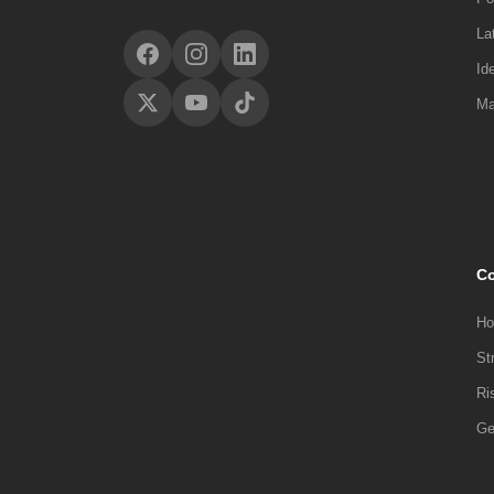
La
Id
Ma
Co
Ho
St
Ri
Ge