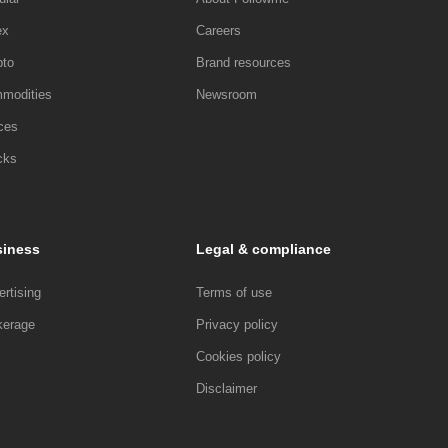
ex
Careers
pto
Brand resources
modities
Newsroom
ces
cks
iness
Legal & compliance
rtising
Terms of use
kerage
Privacy policy
Cookies policy
Disclaimer