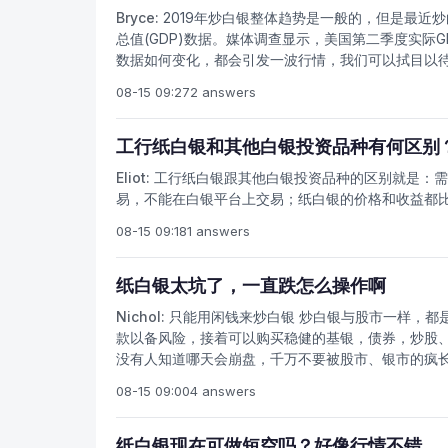
Bryce:
2019年炒白银整体趋势是一般的，但是最近炒
总值(GDP)数据。媒体调查显示，美国第二季度实际G
数据如何变化，都会引发一波行情，我们可以拭目以
08-15 09:27
2 answers
工行纸白银和其他白银投资品种有何区别
Eliot:
工行纸白银跟其他白银投资品种的区别就是：需
易，不能在白银平台上交易；纸白银的价格和收益都
08-15 09:18
1 answers
纸白银太坑了，一直跌怎么操作啊
Nichol:
只能用闲钱来炒白银 炒白银与股市一样，都
款以备风险，接着可以购买稳健的基银，债券，炒股
没有人知道哪天会崩盘，千万不要被股市、银市的疯长
不宜满仓操作 假如你是真的入市，你就马上行动，入
08-15 09:00
4 answers
热，把一副身家都投进去，由于纸白银波动大，第一
市的朋友宜从100g(一手)开始，分段操作，虽然可
纸白银现在可做短空吗？好像行情不错