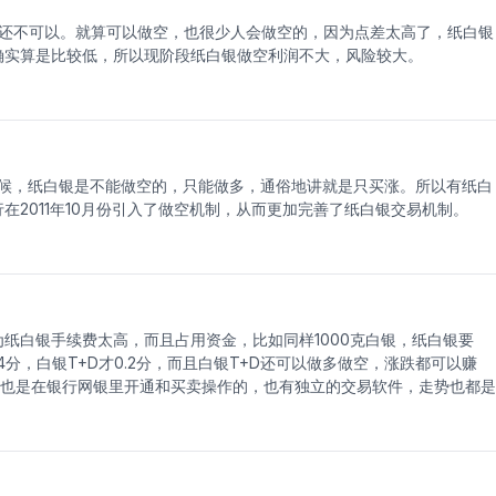
还不可以。就算可以做空，也很少人会做空的，因为点差太高了，纸白银
确实算是比较低，所以现阶段纸白银做空利润不大，风险较大。
候，纸白银是不能做空的，只能做多，通俗地讲就是只买涨。所以有纸白
2011年10月份引入了做空机制，从而更加完善了纸白银交易机制。
为纸白银手续费太高，而且占用资金，比如同样1000克白银，纸白银要
是4分，白银T+D才0.2分，而且白银T+D还可以做多做空，涨跌都可以赚
样也是在银行网银里开通和买卖操作的，也有独立的交易软件，走势也都是
价格走势，买对方向赚钱才是关键。想做白银T+D，去浦发银行，民生
登录网银即可开通白银T+D，只不过你在开通的时候输入我们机构号，
卖指导！白银的价格受欧美经济指标和国际动荡事件影响最大，所以平时
2009年就开始做这个了，现在可以更好地把握这个市场的行情走势