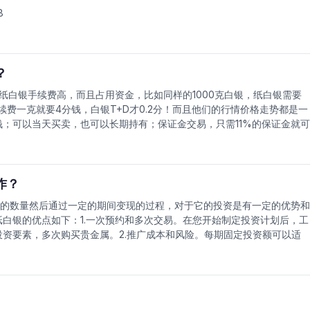
8
？
纸白银手续费高，而且占用资金，比如同样的1000克白银，纸白银需要
手续费一克就要4分钱，白银T+D才0.2分！而且他们的行情价格走势都是一
钱；可以当天买卖，也可以长期持有；保证金交易，只需11%的保证金就可
设银行，邮政银行，浦发银行，民生银行或者平安银行办网银是最好的，
在开通的时候输入我们机构号，交易手续费可以降低（最低万分之4，而且
银T+D：价格走势方向判断，心态和低手续费是最关键的！黄金白银的
欧美失业率，利率，通胀率，动乱，战争等等），所以平时要关注国际消
作？
的数量然后通过一定的期间变现的过程，对于它的投资是有一定的优势和
白银的优点如下：1.一次预约和多次交易。在您开始制定投资计划后，工
资要素，多次购买贵金属。2.推广成本和风险。每期固定投资额可以适
。一点一滴。通过定期点滴积累，实现贵金属产品中长期投资。以上是关
质白银。投资纸币需要注意哪些问题投资的目的是为了获得回报，那么为
起了解一下首先，你不能只靠运气和直觉交易。如果你没有固定的交易方
收益不能持久。或者有一天，厄运也会有同样的损失。凭直觉进行交易很
什么要获利并制定自己的盈利策略是最重要的。第二，不要急于交易。面