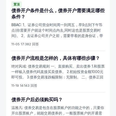
联个国债的本。建议再购买之日前一天先去吧准备工作做
置顶
好本什么都开好。这样第二天买的时候能节约时间。 购买
债券开户条件是什么，债券开户需要满足哪些
债券开户条件开户程序： 1．投资者委托证券商买卖债券，
条件？
签订开户契约，填写开户有关内容，明确经纪商与委托人
BBAC:
1、证券公司营业时间周一到周五，早9点到下午15
之间的权利和义务。 2．证券商通过它在证券交易所内的
点(你需要开户就这个时间点内去,同时这也是股票交易时
代表人或代理人，按照委托条件实施债券买卖业务。 3．
间)。 2、去证券公司开户之前，需要带着的是身份证，带
办理成交后的手续。成交后，经纪人应于成交的当日，填
点现金或银行卡，开户根据证券公司的不同会收取费用也
制买卖报告书，通知委托人(投资人)按时将交割的款项或
11-05 17:38
2 回答
不同(几十元左右吧)。 3、证券公司一般选择离家近的即
交割的债券交付委托经纪商。 4．经纪商核对交易记录，
可，方便;来到证券公司，直接到营业部柜台办理即可，柜
办理结算交割手续。
台的营业员会帮助您办理,证券开户业务，另外收取的佣金
债券开户流程是怎样的，具体有哪些步骤？
也是可以谈的。 4、证券公司办理完，即开通了该证券公
绝对风域:
债券交易规则 一、直接购买、卖出债券 1.和股票
司证券帐号，沪深A股帐号，拿着办理的单据，选择银行绑
一样输入债券代码直接买卖债券。 2.初始投资金额1000元
定该证券公司的证券帐号和银行卡绑定。 5、携带营业部
即可投。 3.债券交易涨跌幅限制：无限制。 二、债券正回
出具的表单至银行开立三方存管，来到银行营业厅，拿着
购交易 1在债券市场上购买到的债券，按照一定的折算率折
证券开户单据说明一下，营业厅柜员帮助您办理，证券账
11-19 14:14
3 回答
算成标准券入库，把折算的标准券进行抵押融资，并支付
号与银行卡之间的绑定，这样基本就完成了证券开户。
利息的整个过程。 2.初始投资金额50万元。 3.债券正回购
交易涨跌幅限制：无限制。 三、债券逆回购交易 1.用现金
债券开户后必须购买吗？
购买标准券，并获取协议利息。 2.上海逆回购初始投资金
温雅凡:
债券交易是包含在股票账户的功能之中的，只要你
额10万元；深圳逆回购初始投资金额1000元。 3.债券逆回
开出股票账户，就能交易债券的，一般股票账户的开通需
购交易涨跌幅限制：无限制。