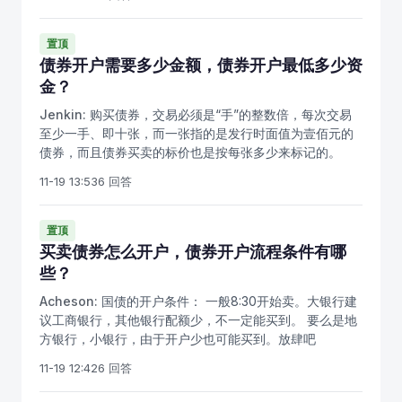
不划算。如果是通过证券公司开户，开户费各家公司有所
不同，如申银万国是55元，然后捆绑一张银行卡，开通第
三方托管业务，就可以直接通过交易软件在交易所报价和
置顶
买卖了，这样的自主权要大得多，选择的品种很很多。
债券开户需要多少金额，债券开户最低多少资
金？
Jenkin:
购买债券，交易必须是“手”的整数倍，每次交易
至少一手、即十张，而一张指的是发行时面值为壹佰元的
债券，而且债券买卖的标价也是按每张多少来标记的。
11-19 13:53
6 回答
置顶
买卖债券怎么开户，债券开户流程条件有哪
些？
Acheson:
国债的开户条件： 一般8:30开始卖。大银行建
议工商银行，其他银行配额少，不一定能买到。 要么是地
方银行，小银行，由于开户少也可能买到。放肆吧
www.fun48.com 每个银行不一样，有的就只要有张硬卡
11-19 12:42
6 回答
无本（如工商银行），有的银行要软卡再关联这呗软卡开
一本国债的本（上海银行），中国银行是有张硬卡然后关