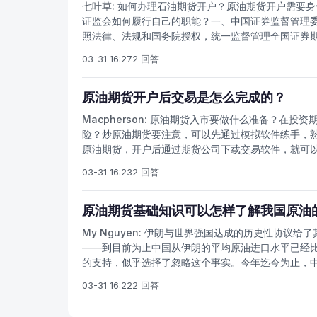
七叶草:
如何办理石油期货开户？原油期货开户需要身
证监会如何履行自己的职能？一、中国证券监督管理
照法律、法规和国务院授权，统一监督管理全国证券
都北京，根据《中华人民共和国证券法》第14条规定
03-31 16:27
2 回答
所聘请的会外有关专家担任。中国证监会在省、自治区
专员办事处。国务院在《期货交易管理条例》中规定，
的是经政府授权的法定监管部门，履行的是法定监管
原油期货开户后交易是怎么完成的？
期货市场进行监督管理的职能部门。
Macpherson:
原油期货入市要做什么准备？在投资期
险？炒原油期货要注意，可以先通过模拟软件练手，
原油期货，开户后通过期货公司下载交易软件，就可
货开户需要身份证和银行卡，开户后要注意规避风险
03-31 16:23
2 回答
的基础？期货交易的完成是通过期货交易所、结算所
要身份证和银行卡，新手需要10万元门槛验资，有期
广大的投资者要想顺利的完成交易的话，那么广大的
原油期货基础知识可以怎样了解我国原油
题。首先，广大的投资者应该选择一个可靠的期货经
My Nguyen:
伊朗与世界强国达成的历史性协议给了
广大的投资者应该综合的去考虑，应该尽量选择那些
——到目前为止中国从伊朗的平均原油进口水平已经比
理开户手续。
的支持，似乎选择了忽略这个事实。今年迄今为止，中
来几年继续膨胀。与此同时，沙特的原油产量也处于
03-31 16:22
2 回答
至每日1050万桶，并将与沙特共同争夺在中国的市
克随着产量增加也提高了对中国的原油出口。中国石油[