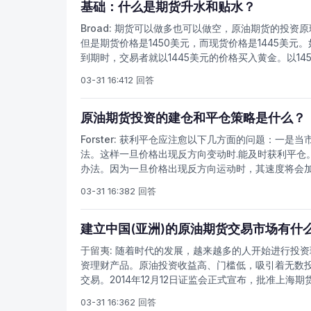
原油地方交易所基本上都是不合法机构。国内已经有4
基础：什么是期货升水和贴水？
易。
Broad:
期货可以做多也可以做空，原油期货的投资原
但是期货价格是1450美元，而现货价格是1445美
到期时，交易者就以1445美元的价格买入黄金。以1
在合约到期时达到零。办理石油期货开户后，虽然期
03-31 16:41
2 回答
近而下跌.这被称为期货贴水。这种情况出现在某种即
品，这就导致现货价格上涨。做原油期货一定要谨慎
参与者，一定要了解所投资期货品种的基础知识，要
原油期货投资的建仓和平仓策略是什么？
Forster:
获利平仓应注愈以下几方面的问题：一是当
法。这样一旦价格出现反方向变动时.能及时获利平仓
办法。因为一旦价格出现反方向运动时，其速度将会
际油价目前已经跌到50美元一桶，买一手原油期货合
03-31 16:38
2 回答
货即将上市，本网合作期货公司首创期货、中衍期货
等手续，服务好费用低，让您快捷参与期货投资，开
建立中国(亚洲)的原油期货交易市场有什
于留夷:
随着时代的发展，越来越多的人开始进行投资
资理财产品。原油投资收益高、门槛低，吸引着无数投资
交易。2014年12月12日证监会正式宣布，批准上
高中国在国际石油市场定价的影响力，还有益于推动
03-31 16:36
2 回答
国际化。自上世纪90年代以来，我国先后推出了石油