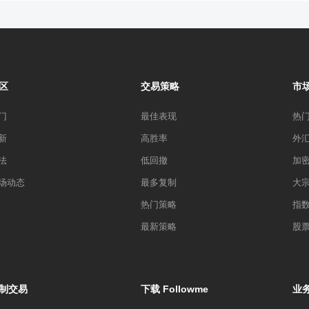
希望对这位陷入油荒的邻居提供原油供应。中国从俄罗斯的原油进口量在
国输送原油给俄罗斯带来了额外的好处，海上航道是绝大多数中国商品的进口
能容易受到破坏而没有选择这条路径。事实上，俄罗斯在去年已经从沙特
俄罗斯对中国的原油出口在未来几年得到增长。最后，美国原油产量的激
原油进口成本大幅削减，而且美国原油进口量急剧下降为中国释放了全球
和俄罗斯现如今能够在中国争夺市场份额的原因。中国仍然高度依赖原油
区
交易策略
市
但随着原油生产国竞相满足中国的能源需求，中国当前的能源安全问题与
门
最佳表现
热
新
高胜率
外
法
低回撤
加
场动态
最多复制
大
热门策略
指
最新策略
股
制交易
下载 Followme
业