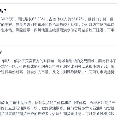
，原油是工业的血液，原油对一个国家经济的意义不言而喻。而原油期货
期货的推出将至少有以下几个方面的意义。中国原油期货的推出可以提高
吗？
大国，根据IEA的能源统计数据，我国在2000年的石油消费量为2.24
0.22万，同比增长65.38%，占整体收入的23.07%。据我们了解，目
的快速增长，石油消费量迅速提高到2013年的4.98亿吨，占世界的
定的突破。但是考虑到中东地区政治局势较为动荡，公司对该市场的战略
000年的0.7亿吨上升到2013年的2.8亿吨，成为国际上原油进口第一
华北市场。风险提示：四川地区连续暴雨洪水使公司钻前施工延迟，下半
障我国的能源安全提出了很大挑战。
缩减将对公司业务产生直接冲击;西南以外市场开拓仍存不确定性。盈利预
出现反弹性增长，2013~2015年每股盈利为0.41元、0.54元和0.56
以提高中国在国际石油市场定价的影响力，推动国内成品油市场的价格改
风险的渠道。
？
中间人，解决了买卖双方的时间差、地域差造成的交易困难，因此获得了
模式的不同，价差形成的利润占公司总利润的比例可以从很小到全部。做
价过低卖价过高，就会失去市场。反之，则风险陡增。中间商对市场趋势
部消息。于是一些机构依据他们在信息方面的优势，在做市商没有及时跟
套利，造成做市商风险。我国原油期货即将上市，原本做市商的目的是低
货开户很简单，要多学习期货常识，保证期货交易的顺利进行。
新名词可能不是很懂，比如以货易货价格和净回值价格，办理石油期货开
更好的立足石油期货市场，做好原油期货。目前需要多学习石油和期货投
期货或者商品期货开户的投资者，炒原油期货要注意，可以先通过模拟软