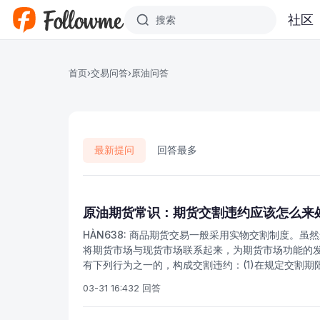
跳转到主要内容
社区
首页
›
交易问答
›
原油问答
最新提问
回答最多
原油期货常识：期货交割违约应该怎么来
HÀN638:
商品期货交易一般采用实物交割制度。虽然
将期货市场与现货市场联系起来，为期货市场功能的
有下列行为之一的，构成交割违约：(1)在规定交割期
或解付不足的；(3)卖方交付的商品不符合规定标准
03-31 16:43
2 回答
易所应先代为履约。交易所可采用征购和竞卖的方式
约会员还可处以支付违约金、赔偿金等处罚。中国唯