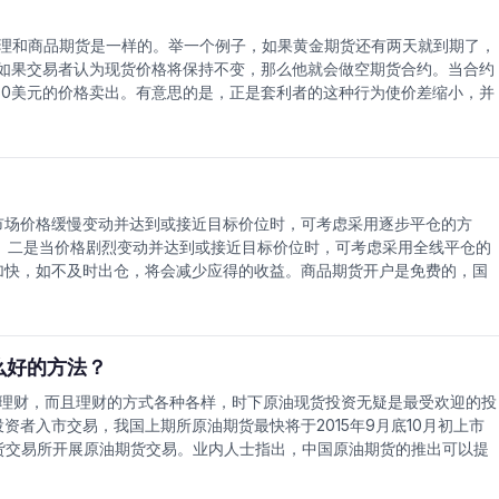
0多个商品期货品种，有期货交易经验的人士，可以直接参与原油期货交
理和商品期货是一样的。举一个例子，如果黄金期货还有两天就到期了，
元。如果交易者认为现货价格将保持不变，那么他就会做空期货合约。当合约
450美元的价格卖出。有意思的是，正是套利者的这种行为使价差缩小，并
货升水是一种典型的价格形式，但是有时期货价格随着合约到期时间的临
时需求很高的商品上。简单来说就是，买方想要得到超过正常供给的商
，期货市场必须针对市场有可能出现的任何不利情况进行自我保护，期货
多学习石油和期货知识，才能帮我们更好的适应期货投资。
市场价格缓慢变动并达到或接近目标价位时，可考虑采用逐步平仓的方
。二是当价格剧烈变动并达到或接近目标价位时，可考虑采用全线平仓的
加快，如不及时出仓，将会减少应得的收益。商品期货开户是免费的，国
约只需要大约2000元保证金，即可直接投资，适合中小散户买卖。原油期
，可以办理原油期货开户，商品期货开户、期货网上开户，股指期货开户
户后一对一提供服务，交易过程中遇到的任何问题，都能及时得到解决。
么好的方法？
理财，而且理财的方式各种各样，时下原油现货投资无疑是最受欢迎的投
者入市交易，我国上期所原油期货最快将于2015年9月底10月初上市
海期货交易所开展原油期货交易。业内人士指出，中国原油期货的推出可以提
国内成品油市场的价格改革；最后原油期货市场或许还可能推动人民币的
期货和燃料油期货。随着我国石油消费量不断攀升，原油进口量也不断增