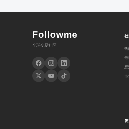
扩展上游业务，导致石油产量上升。此外，俄罗斯也
2014年飙升36%。通过管道而不是海上航道向中
路径，不过在与俄罗斯的这笔交易中由于中国担心可
手中抢过了一部分中国市场的份额。管道建设将帮助
增也极大地令中国受益。由此推动的油价暴跌令中国
Followme
各地的大量原油。这就是为什么伊拉克、伊朗、沙特
社
进口来满足其能源需求，且进口量可能会继续上升。
几年前相比看起来改善了相当之多。
全球交易社区
热
最
想
市
复