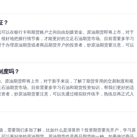
以货易货价格和净回值价格。以货易货价格石油期货网获悉，欧佩克成员
商定的官方价格，但由于各国国情不同，有些急需资金的成员国为了补充
额。为了解决这个矛盾，有些国家就采用以货易货方式交换其想要的物
用的原油价格虽然是按照欧佩克官方价格计算，但由于所换物资的价格高
征？
官方价格，因而这是在市场疲软情况下一种更加隐蔽的价格折扣方法和交
就可以在银行卡和期货账户之间自由划拨资金。原油期货即将上市，对于
最基本的形式是用石油换取专门规定的货物或服务，此外还有以油抵债、
、很好地把握行情节奏，才能更好的立足石油期货市场。目前需要多学习
卖石油所得收入的一部分用来购买进口其石油的国家的货物。这种交易较
对于办理原油期货或者商品期货开户的投资者，炒原油期货要注意，可以
货物和服务项目中进行选择，挑选其愿意接受的货物或服务，作为卖石油
期货即将上市，我们需要了解的基础知识。在期货投资领域中，有很多的
来帮助自己盈利。因此，石油期货网向大家介绍一下期货投资的主要特
期货合约可以十分方便地卖空，等价格回落后再买回。
制度吗？
。原油期货即将上市，对于新手来说，了解了期货常用的交易制度和规
足石油期货市场。目前需要多学习石油和期货投资知识，帮我们更好的适
投资者，炒原油期货要注意，可以先通过模拟软件练手，熟练后再正式入
停板制度与保证金制度相结合，对于保障期货市场的运转，稳定期货市场
。1、办理原油期货开户后，涨跌停板制度的实施，可以有效地减缓和抑制
一定的时间来充分化解这些因素对市场所造成的影响，防止价格的狂涨暴
所、会员单位及客户的日常风险控制创造了必要的条件，涨跌停板锁定了客
平仓盈亏，这就为交易所及会员单位设置初始保证金水平和维持保证金水
项，需要我们多加了解，比如什么是清算所？投资期货要先开户，学习原
制匿得以有效地实施。涨跌停板制度为我们投资期货提供了一个基本的保
，可以更好地炒原油期货。原油期货也是商品期货的一种，如果做过商品