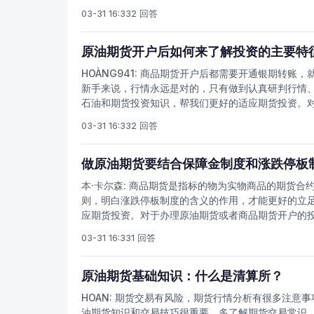
件练手，熟练后再正式入金交易。本文来学习一下，
03-31 16:33
2 回答
国在出口其生产的原油时，必须遵守成员国之间共同
物资，需要多采石油，但是又要遵守欧佩克的产量配
资。原油期货开户人士要注意，采用这种方式时，采
原油期货开户后如何来了解投资的主要特
于一般市场价，所以实际上以货易货的油价往往低于
HOÀNG941:
商品期货开户后都需要开通银期转账，
易手段。石油现货和期货价格有联动关系，以货易货
新手来说，行情永远是对的，只有做到认真研判行情
以油换油、回购交易等多种形式。回购交易是卖方将
石油和期货投资知识，帮我们更好的适应期货投资。
为灵活，石油出口国可以从石油进口国所提供的多种
先通过模拟软件练手，熟练后再正式入金交易。原油
的全部或部分收入。
03-31 16:33
2 回答
投资者都在不断的积累和学习更多的期货知识，以此
征，以供大家学习和参考。期货合约可以卖空：股指
做原油期货要结合保障金制度和涨跌停板
本·卡尔森:
商品期货是指标的物为实物商品的期货合约
则，明白涨跌停板制度的含义的作用，才能更好的立
应期货投资。对于办理原油期货或者商品期货开户的
金交易。原油期货即将上市，我们要注意，期货涨跌
03-31 16:33
1 回答
的秩序以及发挥期货币场的功能具有十分重要的作用
突发事件和过度投机行为对期货价格的冲击，结市场
跌，维护正常的市场秩序。2、涨跌停板制度为交易
原油期货基础知识：什么是清算所？
户及会员单位每一交易日可能新增的最大浮动盈亏和
HOAN:
期货交易有风险，期货行情分析有很多注意事
平提供了客观准确的依据。从而使期货交易的保证金
油期货知识和交易技巧很重要，多了解期货交易常识