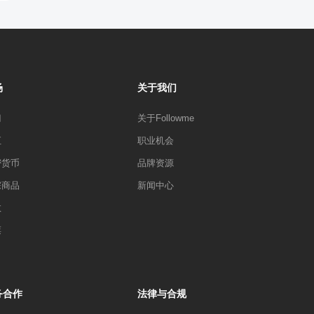
场
关于我们
门
关于Followme
汇
职业机会
密货币
品牌资源
宗商品
新闻中心
数
票
务合作
法律与合规