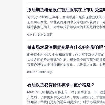
加，人们对原油期货推出的呼声越来越高。众所周知
则是一种重要的国际大宗商品和金融资产。中国原油
原油期货概念股仁智油服或在上市后受益
中国在国际石油市场定价的影响力。我国是世界石油消费
何承安:
2013年上半年，西南以外市场实现营业收入558
亿吨，占世界的6.2%。然而过去十几年，随着我国经济
前公司在西北、华北及海外的中东等地区均获得了一
11%。与此同时，根据国家统计局的数据，原油进口量从2
以稳步推进为主。对半年报贡献较大的主要是西北和
大国，对外依存度则相应迅速上升至58.1%，这对保
年业绩受影响;公司主要客户中石化、中石油投资规模
03-31 16:34
2 回答
测：我们认为公司2013年增长面临较多阻力，2013年或将
元，给予“中性”评级。总之，原油期货的上市不仅可
革，而且也为国内原油消费企业提供套期保值、规避
做市场对原油期货交易有什么好的影响吗
船长聊金融交易:
中介和做市商，作为买卖双方之间的
买卖之间的价差形成的利润。根据每个做市商的商业
市商通过报出不可撤销的买卖价，风险随之而来。买
的把握程度有限，而厂家和消费者通常拥有更多的内
03-31 16:33
2 回答
上市场节奏的时候，根据做市商承诺的买卖价，进行
买高卖，结果在某些市场情况下变成了低卖高买。期
石油以货易货价格和净回值价格是？
Mia578:
原油期货即将上市，对于新手来说，有一些
户之后，了解更多的交易技巧，学好石油知识，才能
资知识，帮我们更好的适应期货投资。对于办理原油