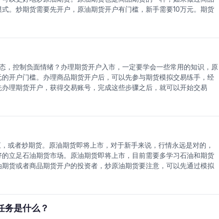
易所向会员收取的保证金要大于在涨跌幅度内可能发生的亏损金额，从而
式。炒期货需要先开户，原油期货开户有门槛，新手需要10万元。期货
情况。3、在出现过度投机和操纵市场等异常现象时，调整涨跌停板幅度往
技巧。清算所(ClearingHouse)，是负责对期货交易所内买卖的期
割月出现连续无成交量而价格跌停板的单边市场行情时，通过适度缩小跌
所是随期货交易的发展以及标准化期货合同的出现而设立的清算结算结
所、会员单位及交易者的损失控制在相对较小的范围之内。4、涨跌停板制
交易制度。保障了期货交易能在期货交易所内顺利进行，因此成为期货市
市场更好地发挥价格发现的功能。市场供求关系与价格问的相互作用应该
别与清算所发生关系。清算所既是所有期货合同的买方，也是所有期货合
反应有时却过于灵敏。通过实施涨跌停板制度，可以延缓期货价格波幅的
。中国唯一合法的原油期货，就是即将推出的上期所原油期货，证监会直
态，控制负面情绪？办理期货开户入市，一定要学会一些常用的知识，原
已经有40多个商品期货品种，有期货交易经验的人士，可以直接参与原
元的开户门槛。办理商品期货开户后，可以先参与期货模拟交易练手，经
先办理期货开户，获得交易账号，完成这些步骤之后，就可以开始交易
正我们的信念，使它与事实尽可能地相符。如果对于世界的信念与世界的
期，而预期与结果之间出现分歧，就会造成生理、心理的压力以及负面的
悉，作为交易员，建立一个头寸时，我们的判断与情绪必然直接应付挑
着某种程度的恐惧与焦虑。情绪是与生俱来的，是自我中不可或缺的一部
它，而不是与它搏斗。否定或者试图排除它的存在，则会造成内部永恒的
，或者炒期货。原油期货即将上市，对于新手来说，行情永远是对的，
好的立足石油期货市场。原油期货即将上市，目前需要多学习石油和期货
油期货或者商品期货开户的投资者，炒原油期货要注意，可以先通过模拟
要身份证和银行卡，散户或者企业做套期保值的目的，也不是单方面锁定
目的应是稳定企业，稳定公司的收益，赚稳当钱。“保什么”的问题很简
企业，几乎都是在这个问题上犯了错误。把目标弄错了，过程不顺利也就
任务是什么？