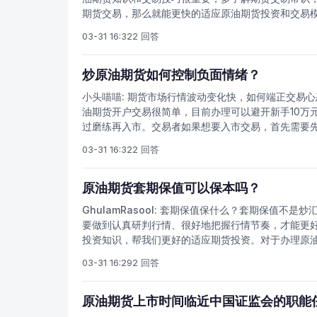
障，是的爆仓的几率大大降低，一般情况下，期货交
期货交易，那么就能更快的适应原油期货投资和交易模
保证当目在期货价格达到涨跌停板时也不会出现透支
投资要取得成功，要积极办理原油期货开户手续，了解交易
往成为交易所控制风险的一个重要手段。例如，当交
03-31 16:32
2 回答
货合同进行统一交割、对冲和结算的独立机构。清算
停板幅度，可以减小价格下跌的速度和幅度，把交易
构。在期货交易的发展中，清算所的创立完善了期货
度使期货价格在更为理性的轨道上运行，从而使期货
场运行机制的核心。一旦期货交易达成，交易双方分
炒原油期货如何控制负面情绪？
是一个渐进的过程，但期货价格对市场信号和消息的
同的卖方。
实现时间，从而更好地发挥期货市场价格发现的功能
小头喵喵:
期货市场行情波动变化快，如何端正交易心
管，其他原油地方交易所基本上都是不合法机构。国内
油期货开户交易很简单，目前办理可以避开新手10万
油期货交易。
过磨练再入市。交易者如果想要入市交易，首先需要
了，本文简单介绍期货交易中如何控制情绪？首先修
03-31 16:32
2 回答
真实情况之间存在着差距，结果可能造成不适当的预
情绪。其次，我们必须接受以下事实：石油期货网获
战，也就是说，我们必须接受风险，而风险必然伴随
原油期货套期保值可以保本吗？
分，它可以提供潜意识中的可贵信息。我们必须接受
GhulamRasool:
套期保值保什么？套期保值不是炒汇
冲突。
要做到认真研判行情、很好地把握行情节奏，才能更
投资知识，帮我们更好的适应期货投资。对于办理原
软件练手，熟练后再正式入金交易。商品期货开户需
03-31 16:29
2 回答
原材料的成本，或者产品的出售价格。套期保值的根本
单，目标也很美好，然而回头看那些套期保值失败的
能想象了。
原油期货上市时间临近中国证监会的职能