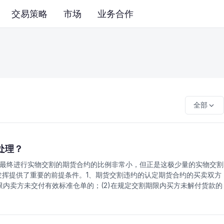
交易策略
市场
业务合作
全部
处理？
最终进行实物交割的期货合约的比例非常小，但正是这极少量的实物交割
发挥提供了重要的前提条件。1、期货交割违约的认定期货合约的买卖双方
限内卖方未交付有效标准仓单的；(2)在规定交割期限内买方未解付货款的
的。2、期货交割违约的处理会员在期货合约实物交割中发生违约行为，交
处理违约事宜，违约会员应负责承担由此引起的损失和费用。交易所对违
一合法的原油期货，就是即将推出的上期所原油期货，证监会直管，其他