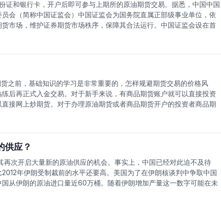
份证和银行卡，开户后即可参与上期所的原油期货交易。据悉，中国中国
委员会（简称中国证监会）中国证监会为国务院直属正部级事业单位，依
期货市场，维护证券期货市场秩序，保障其合法运行。中国证监会设在首
，中国证监会还设有股票发行审核委员会，委员由中国证监会专业人员和
、直辖市和计划单列市设立36个证券监管局，以及上海、深圳证券监管
"中国证监会对期货市场实行集中统一的监督管理"。显然，中国证监会
职责。在中国证监会内部，专门设有期货监管部，该部门是中国证监会对
货之前，基础知识的学习是非常重要的，怎样规避期货交易的价格风
熟练后再正式入金交易。对于新手来说，有商品期货账户就可以直接投资
以直接网上炒期货。对于办理原油期货或者商品期货开户的投资者商品期
避免损失。对于期货开户人士来说，做期货首先要了解，什么是期货交易
、经纪公司和交易者这四个组成部分的有机联系进行的。原油期货开户需
货账户和交易经验的投资者可以直接参与。在期货交易的过程当中，如果
投资者就应该明白你要办理的一些程序，否则的话就会给你带来一些问
的供应？
纪公司，这是促进你的交易成功的第一步。在选择期货经纪公司的时候，
其再次开启大量新的原油供应的机会。事实上，中国已经对此迫不及待
具有雄厚的实力的公司。当我们选择该经纪公司的时候，就应该在那里办
2012年伊朗受制裁前的水平还要高。美国为了在伊朗核谈判中争取中国
国从伊朗的原油进口量近60万桶。随着伊朗增加产量这一数字可能在未
创纪录的水平。根据《华尔街日报》的报道，沙特在6月份将原油产量增加
场份额。沙特增加的产量需要找到一个出口，而中国是其必然的选择。伊拉
-0.66%资金研报]公司——包括中海油、中石化和中石油——在伊拉克