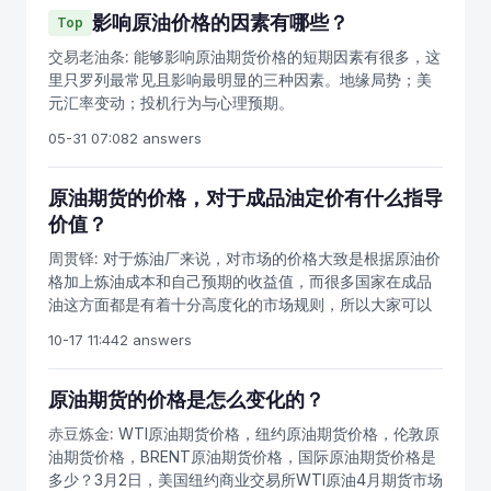
的参考。原油价格的波动规律，都是围绕原油价值上下波
影响原油价格的因素有哪些？
Top
动，当然因为投机因素的影响，也可能会在远离成本价的
交易老油条:
能够影响原油期货价格的短期因素有很多，这
区间波动，要结合实际盘面具体分析。国内原油价格，有
里只罗列最常见且影响最明显的三种因素。地缘局势；美
一个重要特征，就是与外盘价格的联动性非常强，预计跳
元汇率变动；投机行为与心理预期。
空高开或低开非常普遍，受外盘走势影响较大，这时经集
合竞价和最大成交量原则产生的开盘价就非常重要，要多
05-31 07:08
2 answers
关注开盘走势，接下来的日内走势更多表现的是期货价格
的随机性。
原油期货的价格，对于成品油定价有什么指导
价值？
周贯铎:
对于炼油厂来说，对市场的价格大致是根据原油价
格加上炼油成本和自己预期的收益值，而很多国家在成品
油这方面都是有着十分高度化的市场规则，所以大家可以
根据成品油实时的交易价格来估算原油期货的价格，这样
10-17 11:44
2 answers
一来就可以将期货市场和自己的生活联系起来。随着我们
国家原油期货市场的优化，在未来，他将会迸发出新的活
力来对于未知的世界。
原油期货的价格是怎么变化的？
赤豆炼金:
WTI原油期货价格，纽约原油期货价格，伦敦原
油期货价格，BRENT原油期货价格，国际原油期货价格是
多少？3月2日，美国纽约商业交易所WTI原油4月期货市场