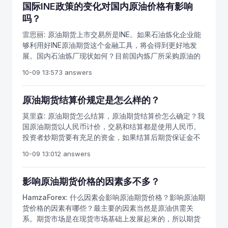
市场重要的原油组织，还有两大国际组织机构也对原油价
国际INE政策的变化对国内原油价格有影响
1036万桶/日，并进一步逼近全球最大原油生产国俄罗斯产
格起着关键性作用，一是以美国为主导的国际能源署
吗？
量水平，后者产量为将近1100万桶/日。受到美国原油产量
IEA（其成员大多为欧美发达国家），另一是以沙特为主导
急速增长得支持，美国得原油出口量也在急速抢占产油国
雷思丽:
原油期货上市交易所是INE。如果石油炼化企业能
的石油输出国组织OPEC(其成员大多为中东产油国）。而
得市场份额。2月份，美国原油日均出口量157.7桶，比去
够利用好INE原油期货这个金融工具，将会得到更好地发
俄罗斯则是除OPEC以外最大的产油国，他的态度也在一定
年同期增长63.7%；今年以来美国原油日均出口147万桶，
展。国内石油炼厂现状如何？目前国内炼厂所采购原油的
程度上影响油价。
比去年同期增长88.6%。而美国得原油出口所瞄定得首个
定价模式种类较多，取决于油种、原油出口国别和原油进
10-09 13:57
3 answers
目标就是亚洲市场，包括中国、日本及韩国等舡油需求大
口国所在区域等多个因素。但国际油价波动对石油炼厂的
国。（
要影响最大。国内石油企业的定价模式上，例如，西非原
油多以DatedBrent计价，而中东原油对亚洲出口的原油多
原油期货结算价规定是怎么样的？
以Dubai/Oman作为计价基准，委内瑞拉对中国出口的马
莫里森:
原油期货怎么结算，原油期货结算价怎么确定？我
瑞原油则是用WTI计价。无论是何种计价方式，最终都是
国原油期货以人民币计价，交易和结算都是使用人民币。
美元结算，这意味着炼厂经营面临着汇率波动风险。我国
投资者炒期货要有充足的资金，如果结算后期货保证金不
原油期货以人民币计价，要多关注汇率和美元变动。在人
足，期货公司会通知投资者补足，如果规定时间内没有补
民币升值环境中，用美元计价对于炼厂来说是有利的。一
10-09 13:01
2 answers
充持仓对应的期货保证金，交易所会进行强行平仓。从国
旦人民币重回下行趋势，汇率贬值意味着炼油利润被汇率
际市场重要原油期货品种的结算价来看，WTI原油期货的
压缩。在炼油利润较高的时候，炼厂可能对于汇率波动并
每日结算价是纽约时间14：28-14：30的成交量的加权平
影响原油期货价格的因素多不多？
不是特别敏感，只是盈利多寡的问题。当炼油利润较差的
均价。布伦特原油期货到期合约多采用现金结算，结算价
时候，人民币的贬值将给炼厂的经营带来较大的风险。原
HamzaForex:
什么因素会影响原油期货价格？影响原油期
是基于洲际交易所期货布伦特指数在到期日的价格。迪拜
油期货开户后注意，INE原油期货是以人民币计价，在一定
货价格的因素有哪些？最主要的因素当然是原油供需关
商品交易所阿曼原油期货合约每日结算价是新加坡时间
程度上可以对冲汇率波动的风险。除了对冲汇率风险之
系。期货市场是在现货市场基础上发展起来的，所以期货
16：25-16：30成交量的加权平均价。散户投资原油期
外，INE原油期货最大的功能在于锁定加工利润和库存保