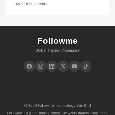
市场的进一步发展必然不能脱离现货市场。期货市场与现
货，一定要有充足的期货保证金，交易一手原油期货需要
10-09 08:57
3 answers
值。
货市场对新的市场信息的反应非常接近，期货价格与现货
的保证金大约是两三万元。当日结算完成后，若结算准备
价格运动的方向基本一致，并且两者的价格变动幅度也非
金低于最低余额要求，能源中心发出追加保证金要求，会
常接近，即原油期货价格与原油现货价格之间相互引导，
员应当在下一交易日开市前补足。
存在着长期的均衡关系。影响原油现货价格的因素，必然
也会影响原油期货价格，这些影响因素是通过对供求关系
造成冲击或短期内改变人们对供求关系的预期而对石油价
格发挥作用的。
Followme
Global Trading Community
© 2026 Followme Technology Sdn Bhd
Followme is a global trading community where traders share ideas,