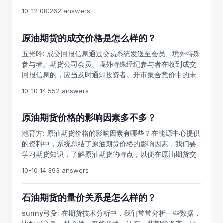
价格上涨，报61.25美元/桶，涨幅为0.26美元，伦敦ICE欧
10-12 08:26
2 answers
洲期货交易所布伦特原油5月期货价格上涨，报64.37美元/
桶，涨幅为0.56美元。国际市场最重要的原油期货合约，
就是：纽约商业交易所（NYMEX）的轻质低硫原油即“西
原油期货的成交价格是怎么样的？
德克萨斯中质油”期货合约，伦敦国际石油交易所（IPE）
五光吟:
成交回报信息通过交易系统发送至会员、境外特殊
的布伦特原油期货合约，新加坡交易所（SGX）的迪拜酸
参与者。期货公司会员、境外特殊经纪参与者在收到成交
性原油期货合约。要熟悉国际原油期货价格变化。投资中
回报信息的，应当及时通知投资者。开市集合竞价中的未
国原油期货，还要熟悉我国的原油期货价格，从目前的国
成交申报单自动参与开市后竞价交易。申报单当日有效，
际油价来计算，我国原油期货挂牌价或将超过400元一
10-10 14:55
2 answers
直到全部成交或者被撤销。要多关注原油期货的最新行情
桶。
和成交情况，每一交易日闭市后，会员、境外特殊参与者
可以通过会员服务系统获取成交记录，并应当及时核对。
原油期货价格的影响因素多不多？
会员、境外特殊参与者对成交记录的正确性有异议的，应
池育方:
原油期货价格的影响因素有哪些？在能源中心提供
当在不晚于下一交易日开市前三十分钟以书面形式向能源
的资料中，系统总结了原油期货价格的影响因素，我们要
中心提出，在规定时间内没有提出异议的，视为已经认可
学习期货知识，了解原油期货的特点，以便在原油期货交
成交记录。有商品期货账户就可以网上炒期货，积累原油
易中少走弯路。原油期货价格的影响因素期货市场是在现
期货开户必须的交易经验。
10-10 14:39
3 answers
货市场基础上发展起来的，所以期货市场的进一步发展必
然不能脱离现货市场。期货市场与现货市场对新的市场信
息的反应非常接近，期货价格与现货价格运动的方向基本
石油期货的量价关系是怎么样的？
一致，并且两者的价格变动幅度也非常接近，即原油期货
sunny弓殳:
在期货技术分析中，我们常常分析一些数据，
价格与原油现货价格之间相互引导，存在着长期的均衡关