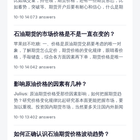
比如成交量，持仓领，期货价格，还有一些期货形态，比
系。
如蓄势，突破等。期货开户后要有耐心和信心，什么是期
货技术分析？技术分析对于期货投资者来说有着重要的作
10-10 14:07
3 answers
用，在交易市场无处不在，炒期货要理解期货技术分析的
常用指标，技术形态，能否正确地分析和预测期货价格的
变化趋势，是期货交易成败的关键。因此，每一个期货交
石油期货的市场价格是不是一直在变的？
易者都必须十分重视期货价格变化趋势的分析和预测。期
苹果妞不吃糖:
一、价格是原油期货交易要考虑的唯一对
货开户可以网上开户，手机开户，到期货公司营业部柜台
象，了解期货怎么定价，期货价格的变化规律，眼睛看价
开户，分析和预测国内期货价格走势的方法很多，主要是
格，手敲键盘，综合各方面因素再下单，期货价格是唯一
基本面分析和技术分析两种方法，技术分析是指以市场行
要考虑的因素。二、原油期货价格是风险和收益的统一。
为为研究对象，以判断市场趋势并跟随趋势的周期性变化
10-10 14:04
2 answers
价格包含了一个空间概念和时间概念，空间就是支撑阻力
来进行期货交易决策的方法的总和，主要是从期货成交
位，时间上就是方向，二者加起来可以判断出风险和收
量，期货价格方面去分析原油期货走势。没有入金限制，
益。三、石油期货价格包含的风险和收益是一个可能性，
影响原油价格的因素有几种？
技术分析是价、量、时、空几种因素有机综合的产物，要
可以通过技术工具判断这种可能发生的概率，但不能说一
全面分析各方面的因素。
Julius:
原油期货价格受那些因素影响，如何把握期货趋
定能发生，这就是我们要止损的原因。四、期货价格变动
势？研究价格变化规律比起研究基本面更能把握市场，要
的中期方向比短期方向更容易辨别和把握。中期变动主要
加以重视。投资国内期货市场，当然要多关注国内外新闻
取决于供求关系和平均线决定的多空优势与劣势及市场上
和重要利多利空消息，时刻可以了解原油涨跌等国内大宗
占上风的交易习惯，这些因素稳定一些。短期趋势主要取
10-10 13:40
2 answers
商品的价格。炒期货不能脱离基本面，但同时也要兼顾其
决于因获利产生的平仓冲动、随机消息产生的情绪冲动
他因素。每个人都有认识上的局限性，面对同样的原油期
等，非常不稳定。所以，做中线比做短线要容易一些。。
货行情，做出的交易决策都不同。要学会放弃，错过一次
如何正确认识石油期货价格波动趋势？
半次机会没关系，市场总是有机会的。有时候一波行情，