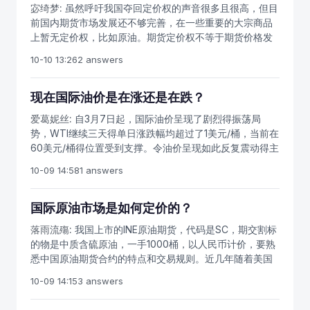
宓绮梦:
虽然呼吁我国夺回定价权的声音很多且很高，但目
你错过了，你再跟上去就有追高嫌疑，那你就耐心的等待
前国内期货市场发展还不够完善，在一些重要的大宗商品
下一波。千万不要害怕错过机会，就陷入频繁交易的误
上暂无定价权，比如原油。期货定价权不等于期货价格发
区。要及时改正错误的投资方法，完善自己的期货交易系
现。期货的价格发现功能是期货市场的重要功能之一。价
统。影响原油期货价格包括一些关键因素，这些影响因素
10-10 13:26
2 answers
格发现功能能够调整市场资源配置，引发资金流自觉地向
是通过对供求关系造成冲击或短期内改变人们对供求关系
更好的商品市场流动。全球的能源定价权是什么？国际原
的预期而对石油价格发挥作用的。
油价格是怎么制定的？大致经历了三个历史阶段。第一阶
现在国际油价是在涨还是在跌？
段的定价权属于大型石油公司。第二阶段是石油输出国组
爱葛妮丝:
自3月7日起，国际油价呈现了剧烈得振荡局
织(OPEC)定价阶段，第三阶段就是期货定价阶段。全球原
势，WTI继续三天得单日涨跌幅均超过了1美元/桶，当前在
油定价主要是受到OPEC国家和原油期货价格的影响。要明
60美元/桶得位置受到支撑。令油价呈现如此反复震动得主
白我国原油期货上市的意义，价格发现通俗地讲是预测某
要原因，是来自美国得经济政策及石油数据，尤其是来自
一商品未来的趋势或者在一定时期内的价格各波动区间。
10-09 14:58
1 answers
美国产量创纪录得高位，令今年后半年国际油价得下滑风
商品自挂盘交易所以后，在交易时间内，时时刻刻都会产
险急速加剧。由于市场份额得严重流失，使得OPEC减产计
生价格信息，每天都会形成一个收盘价。把这些价格数据
划也将陷入举步维艰得地步，一旦减产计划宣告停止，那
国际原油市场是如何定价的？
连接在一起，就会形成不规则的价格曲线，这条曲线的趋
么原油价格难免会迎来一波下滑行情。金联创了解到，美
势是变化多端，且极度不规则的。
落雨流殤:
我国上市的INE原油期货，代码是SC，期交割标
国总统特朗普对于钢及铝材征收25%和10%得关税已是板
的物是中质含硫原油，一手1000桶，以人民币计价，要熟
上钉钉，白宫经济顾问科恩得辞职对抗收效甚微，由此引
悉中国原油期货合约的特点和交易规则。近几年随着美国
发得全球贸易战危局正在酝酿中。一旦具体制定及执行时
页岩油开发的深入，纽约商品交易所WTI原油期货的影响
间落实，势必会进一步刺激美国股票市场大跌，原油市场
10-09 14:15
3 answers
力与定价权威性迅速崛起。我国作为全球第一大原油进口
难免也会受到严重牵连。美国最新得石油数据显示,截至3
国，需要建立自己的原油期货市场。投资者还要关注国际
月2日当周，美国原油产量再度增长0.4%至纪录新高点