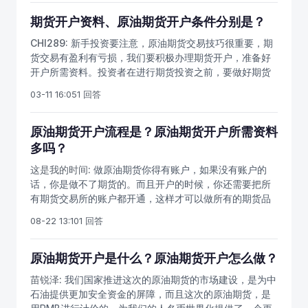
油期货才是正规交易，由证监会直接监管。即将上市的原
期货，这个绝对是非法的。现货交易所只能炒现货，也有
油期货是国际化期货品种，境外人士也可以投资，原油期
期货开户资料、原油期货开户条件分别是？
一定的局限性，投资不归证监会直接监管，国内的现货交
货将可能成为中国金融市场首个最具吸引力的国际品种。
易所也比较多，比较乱，投资者很是为难具体选哪家开
CHI289:
新手投资要注意，原油期货交易技巧很重要，期
原油期货开户去哪里？首先要选择期货公司。我国原油期
户。
货交易有盈利有亏损，我们要积极办理期货开户，准备好
货即将在上期所子公司上期能源上市交易，必须是能源中
开户所需资料。投资者在进行期货投资之前，要做好期货
心的会员期货公司，才具备办理原油期货开户的资格。原
入门知识的储备，并且对期货风险有一定的认知。我国石
油期货是我国第一个全球化期货品种，境内外投资者都可
03-11 16:05
1 回答
油期货是商品期货的一种，主要有燃料油期货，原油期
以办理原油期货开户。中国唯一合法的原油投资，就是国
货，石油沥青期货等品种。开户是投资者准备原油期货上
务院批准、证监会监管的上期所原油期货，将在上期所下
市工作的第一步，期货开户后，需要多学习期货交易技
原油期货开户流程是？原油期货开户所需资料
属的上海国际能源交易中心上市，目前所有业务规则都已
巧，做好原油期货投资准备。本文主要介绍如何办理期货
多吗？
发布，只等最后确定上市时间。2017年6月12日，上海期
开户。商品期货开户所需资料：1、中华人民共和国居民身
货交易所发布了关于上海国际能源交易中心受理客户申请
这是我的时间:
做原油期货你得有账户，如果没有账户的
份证原件(必须是二代身份证且年满18周岁)2、银期转账银
交易编码的通知。期货手续费最低多少？散户也能开0佣金
话，你是做不了期货的。而且开户的时候，你还需要把所
行(工行、农行、中行、建行、交行等开通银期转账业务)
期货账户，所有商品期货品种只收交易所手续费，量大有
有期货交易所的账户都开通，这样才可以做所有的期货品
原油期货开户条件：1、有期货账户且有10笔以上期货交易
交易所手续费返还。
种。就犹如你炒股一样，既要把上证账户开通，同时也要
经验，可以直接投资原油期货2、新手办理原油期货开户，
08-22 13:10
1 回答
把深交所账户开通。那么原油期货怎么开户呢？首先大家
需要身份证、银行卡和10万元资金门槛股指期货开户硬性
要找到一家专业的期货开户公司，这一点非常的重要。在
条件：如果想做股指期货，除身份证、银行卡外，还需须
炒期货的时候，你需要使用到这家期货开户公司的软件。
原油期货开户是什么？原油期货开户怎么做？
具备至少有10个交易日、20笔以上的股指期货模拟交易经
而期货公司专业，其软件数据也会更加的权威化，对你做
历、或者最近三年具有10笔以上商品期货交易成交记录且
苗锐泽:
我们国家推进这次的原油期货的市场建设，是为中
期货帮助颇大。另外，专业的期货公司也会有专业的操盘
开户资金不低于50万人民币；建议先做做商品期货，目的
石油提供更加安全资金的屏障，而且这次的原油期货，是
手，可以在盘中的时候指导大家做期货。做什么事情都最
是熟悉期货市场。