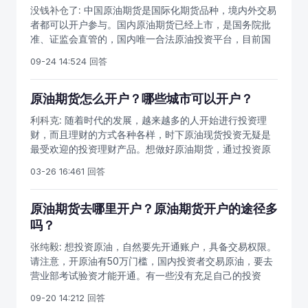
以，这里也提醒各位投资者开户的时候要注意一下。最后
毕并提交证监会审核。石油期货网获悉，我国原油期货标
没钱补仓了:
中国原油期货是国际化期货品种，境内外交易
就是验资了，开户之后，你需要往自己的银行卡里面存入
准合约草案采用人民币计价，交易单位为100桶/手，最低
者都可以开户参与。国内原油期货已经上市，是国务院批
50万块钱。如果账户里面的资金达不到50万元的话，那么
交易保证金为合约价值的5%，按当前国际油价计算，交易
准、证监会直管的，国内唯一合法原油投资平台，目前国
你是验资通过不了的，这也就意味着你即使开通了期货账
一手仅需2000多元。
内原油现货投资全都不合法。原油期货交易规模，原油期
户，但是你也不能做期货，验资通过后，既可以做期货
09-24 14:52
4 回答
货合约月份，原油期货交易时间，原油期货保证金，涨跌
了。这就是有关于原油期货的开户流程了，不知道大家是
停板等基本事项，目前都已经发布。原油期货开户条件，
不是都看明白了。如果手中有充足的闲钱，其实做一做期
原油期货个人投资者开户需满足条件：（1）先开通商品期
原油期货怎么开户？哪些城市可以开户？
货也是非常不错的。尤其是目前股市行情不是太稳定的时
货账户，有10笔以上商品期货交易经历或期货仿真交易经
候，做做期货收益反而更多。
利科克:
随着时代的发展，越来越多的人开始进行投资理
历（2）可用资金连续5个交易日，50万以上（可用资金指
财，而且理财的方式各种各样，时下原油现货投资无疑是
不含持仓部分）（3）通过原油期货知识测试，到期货公司
最受欢迎的投资理财产品。想做好原油期货，通过投资原
营业部现场考试（必须去一次期货公司营业部）国内商品
油期货盈利，那么需要多学习，任何项投资都需学习，炒
期货开户免费，可以直接办理网上开户，通过证监会研发
03-26 16:46
1 回答
期货更是如此。原油投资收益高、门槛低，将以人民币计
的期货开户系统，中国互联网期货开户云平台来办理，国
价，必将吸引无数投资者入市交易，我国上期所原油期货
内所有的期货公司网上开户，用的都是这个开户系统，安
最快将于2015年9月底10月初挂牌上市。参与原油期货开
原油期货去哪里开户？原油期货开户的途径多
全可靠，投资者可以放心下载，选择期货公司，登陆后即
户和交易，投资者一定要了解原油期货投资技巧。原油期
吗？
可按步骤办理。
货怎么做？当然要顺势而为，多学知识。一、原油期货开
张纯毅:
想投资原油，自然要先开通账户，具备交易权限。
户条件作为国际化的期货交易平台，能源中心将吸引来自
请注意，开原油有50万门槛，国内投资者交易原油，要去
全球的交易者参与期货交易，个人交易者还要具有累计不
营业部考试验资才能开通。有一些没有充足自己的投资
少于10个交易日的境内期货仿真交易成交记录，且开户前
者，也想要交易原油，有办法吗？你可以交易其他的替代
一交易日日终保证金账户可用资金余额不低于人民币10万
09-20 14:21
2 回答
品种，如果暂时资金不足，可以先办理免费商品期货开
元或者等值外币；或者已在境内期货交易场所、与中国证