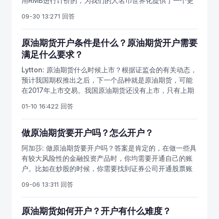
用RMB进行计价的，为我们的人名币世界化提供了一个更
好是有老师带着，专业的老师带着，你赚钱就容易多了。
大的舞台。原油期货我们需要怎么开户呢？要满足中国期
而如果是一些小型期货公司的话，所具备的操盘手经验不
09-30 13:27
1 回答
货业协会的相关风控指标。很多人对投资，所能承受的风
丰富，无法给你买卖方面的完美建议。其次是预约了。预
险还有心理状态都是不一样的，，按照相关的标准，使投
约成功之后，最后就是由期货公司的客户经理全程辅助开
资者划分为C1-C5五个等级，原油期货属于风险等级比较
原油期货开户条件是什么？原油期货开户需要
户。开户之后，保证你账户里面有50万以上的资金，这个
高的金融产品，一般来说适用于C4,C5等级的投资者。对
满足什么要求？
时候你就可以获得配资来炒原油期货了。那么开户的时候
投资的准入条件来说，还是很高的。如果你只是自然投资
要准备什么资料呢？期货开户的时候，第一个要准备身份
Lytton:
原油期货什么时候上市？根据证监会的有关动态，
者的话，需要三有一无的条件，你如果是一般机构的顾客
证，第二个就是银行卡了。只要这两种资料就可以了，开
预计我国期权推出之后，下一个品种就是原油期货，可能
的话，就需要四有一无的条件。当以上所有的条件都符合
户也非常的快，只要资料准备齐全，基本上半个小时就开
在2017年上市交易。我国原油期货还没有上市，只有上期
要求的时候，开户的相关人员就会在现场采集你的个人信
通了，你就可以买卖期货了。好了，有关于原油期货开户
所的原油期货才是正规交易，由证监会直接监管。即将上
息，并且在几个工作日之内完成审核，然后自己就可以申
01-10 16:42
2 回答
流程问题就为大家介绍到这里了，感谢大家的阅读！
市的原油期货是国际化期货品种，境外人士也可以投资，
请能源中心的交易编码，不过这时候不能进行交易，必须
原油期货将可能成为中国金融市场首个最具吸引力的国际
等到下一个交易日才可以开始，，自己在开户的时候，想
品种。上海国际能源交易中心的知情人士消息称，中国原
做原油期货要开户吗？怎么开户？
要及时额进行原油期货的交易，可以卡准时间，这样就不
油期货最快将在今年上半年上市。我国的豆粕期权、白糖
会让自己错过最佳的商机。原油期货相对来说风险还是很
阿加莎:
做原油期货要开户吗？答案是肯定的，在做一些具
期权，上市时间或为今年3月底，目前距离商品期权上市仅
高的，其回报也高，它具有两面性。
有较大风险性的金融投资产品时，你均需要开通自己的账
剩下半个月的时间，投资者要提前做好准备。除了期权品
户。比如在炒股的时候，你需要找到证券公司开通股票账
种上市，证监会将继续深化原油期货的上市工作，适时推
户，而在做期货的时候，你也需要通过期货公司开通期货
出原油期货新品种，目前，原油期货上市筹备已进入最后
09-06 13:31
1 回答
账户。账户开通之后，你就可以去做期货了。那么怎么开
冲刺阶段。去年8月底，上海国际能源交易中心就交易、结
户呢？首先是要找一家规模较大的期货公司，而且国内的
算、交割、风险控制管理等4个业务规则和原油期货标准合
期货公司也非常的多，服务方面难免会出现鱼龙混杂。所
原油期货如何开户？开户有什么难度？
约向社会公开征求意见，原油期货的业务规则征求意见完