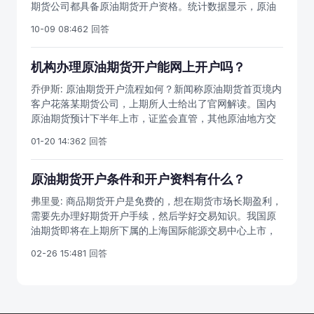
期货公司都具备原油期货开户资格。统计数据显示，原油
思明区湖滨南路包头原油期货开户：内蒙古包头市青山区
确的准入要求。原油期货开户条件：个人投资者保证金不
期货开户启动的半年来，到2017年底已经有超过1万户投资
钢铁大街重庆原油期货开户：重庆市渝中区黄花园双钢路
低10万个人交易者须具备期货基础知识，了解能源中心相
10-09 08:46
2 回答
者成功开通原油期货账户。能源中心2017年6月份发布
天津原油期货开户：天津市河西区解放南路长沙原油期货
关业务规则。同时还要具有累计不少于10个交易日的境内
《上海国际能源交易中心期货交易者适当性制度操作指南
开户：湖南省长沙市五一大道赤峰原油期货开户：内蒙古
期货仿真交易成交记录，且开户前一交易日日终保证金账
（暂行）》，并正式受理投资者申请交易编码。境内外投
机构办理原油期货开户能网上开户吗？
赤峰市新城区水榭花都武汉原油期货开户：武汉市武昌区
户可用资金余额不低于人民币10万元或者等值外币；或者
资者可以申请原油期货交易编码。此外，能源中心去年下
水果湖街中北路南宁原油期货开户：广西省南宁市双拥路
已在境内期货交易场所、与中国证监会签署监管合作谅解
乔伊斯:
原油期货开户流程如何？新闻称原油期货首页境内
半年累计4批获得会员资格的期货公司名单，涉及数量148
深圳原油期货开户：深圳市福田区深南大道南成都原油期
备忘录的国家（地区）期货监管机构监管的境外期货交易
客户花落某期货公司，上期所人士给出了官网解读。国内
家。2018年初，能源中心共批准8家银行作为境内投资者
货开户：成都市锦江区东大街杭州原油期货开户：杭州市
场所开户的，近三年内具有10笔以上的境内或者境外期货
原油期货预计下半年上市，证监会直管，其他原油地方交
保证金存管业务的指定存管银行，批准6家银行作为参与境
滨江区江晖路南京原油期货开户：南京市秦淮区洪武路街
交易成交记录。
易所基本上都是不合法机构。以原油为标的物的期货合
外投资者保证金存管业务的指定存管银行。
01-20 14:36
2 回答
道太平南路2、中衍期货营业部北京原油期货开户：北京市
约，就是原油期货，证监会表示2017年力推中国原油期货
丰台区南四环西路上海原油期货开户：上海市浦东新区松
上市，目前原油期货上市准备工作提速。上海期货交易所
林路大连原油期货开户：大连市沙河口区中山路深圳原油
子公司上海国际能源交易中心发布原油期货合约和交易细
原油期货开户条件和开户资料有什么？
期货开户：深圳市福田区深南大道
则，要做好原油期货上市准备。有上期所内部人士表示，
弗里曼:
商品期货开户是免费的，想在期货市场长期盈利，
开户的流程是在客户与期货公司之间完成，在交易所的系
需要先办理好期货开户手续，然后学好交易知识。我国原
统里，由于各家期货公司所使用的是同一个数据通道，并
油期货即将在上期所下属的上海国际能源交易中心上市，
不会有先后顺序呈现出来，因此并不存在官方的统计显
只有上海期货交易所即将上市的原油期货才是正规交易。
示，究竟哪一位客户才是第一个开户的客户。新闻上说的
02-26 15:48
1 回答
想做好原油期货，我们要从各方面做好入市准备。很多期
首个境内客户，其实只能证明是该期货公司的首个客户。
货新手虽然做过商品期货，但原油期货由于是国际化期货
本网合作期货公司首创期货和中衍期货，都是国内老牌大
品种，自然需要了解更全面的知识。期货开户的条件和门
型期货公司，也是国内四大期货交易所和能源中心的会
槛。另外，由于我国原油期货开户还有门槛，如果是新
员，都具备办理原油期货开户的资格。我国境外交易者开