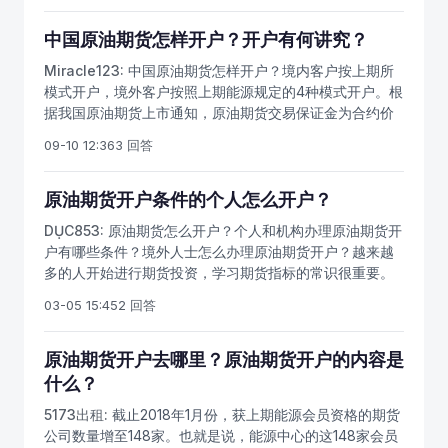
户，没有入金限制，交易燃料油期货、石油沥青期货等品
监会签署监管合作谅解备忘录的国家（地区）期货监管机
种，一手几千元就能投资。燃料油、沥青期货走势和原油
中国原油期货怎样开户？开户有何讲究？
构监管的境外期货交易场所开户的，近三年内具有10笔以
期货基本一致，成交活跃，适合散户交易，并且交易机会
上的境内或者境外期货交易成交记录。二、原油期货在哪
Miracle123:
中国原油期货怎样开户？境内客户按上期所
多，完全可以替代。作为上期所的石油类品种，燃油和沥
里开户？上海国际能源交易中心的会员可以办理原油期货
模式开户，境外客户按照上期能源规定的4种模式开户。根
青的成本端都是原油，所以和油价走势相关性很大。
开户手续。符合上海国际能源交易中心规定的开户机构主
据我国原油期货上市通知，原油期货交易保证金为合约价
要有：期货公司会员、境外特殊经纪参与者和境外中介机
值的7%。涨跌停板幅度为5%。原油期货上市以来运行平
09-10 12:36
3 回答
构等。办理原油期货开户需要有经验，无不良违规情形，
稳。实际交易的保证金比例，大约是10%左右，原油期货
才能通过原油期货开户机构申请能源中心交易编码。三、
交易保证金约为一手3万多元人民币。个人投资者开户条
原油期货开户期货公司本网合作期货公司首创期货和中衍
件：50万验资5个交易日，有经验，有诚信，通过知识测
原油期货开户条件的个人怎么开户？
期货，可以办理原油期货开户、原油期货网上开户、商品
试；企业投资者开户条件：100万验资5个交易日，有经
期货开户、股指期货开户等服务。原油期货开户方式：
DỤC853:
原油期货怎么开户？个人和机构办理原油期货开
验，有诚信，通过知识测试，企业期货制度合规。
（一）、网上开户，全国各地均可办理原油期货网上开户
户有哪些条件？境外人士怎么办理原油期货开户？越来越
和商品期货网上开户。（二）、营业部开户，有期货营业
多的人开始进行期货投资，学习期货指标的常识很重要。
部的城市均可以办理免费原油期货开户手续。1、首创期货
我国正规的原油投资，只有上期所的原油期货。商品期货
03-05 15:45
2 回答
营业部北京原油期货开户：北京北辰东路、北京长虹桥上
开户需要身份证和银行卡，这里主要谈的是石油期货开户
海原油期货开户：上海浦东新区福山路大连原油期货开
条件和原油期货开户门槛。商品期货开户是免费的，如果
户：大连市沙河口区会展路郑州原油期货开户：河南省郑
有10笔以上期货交易经验，等原油期货上市后可以直接投
原油期货开户去哪里？原油期货开户的内容是
州市未来大道哈尔滨原油期货开户：黑龙江省哈尔滨市南
资，快速适应期货交易。根据《上海国际能源交易中心期
什么？
岗区中兴大道济南原油期货开户：济南市历下区趵突泉北
货交易者适当性管理细则（征求意见稿）》，能源中心将
5173出租:
截止2018年1月份，获上期能源会员资格的期货
路昆明原油期货开户：云南省昆明市护国路沈阳原油期货
在我国商品期货领域首次引入期货交易者适当性管理制
公司数量增至148家。也就是说，能源中心的这148家会员
开户：沈阳市和平区南京南街厦门原油期货开户：厦门市
度，未来参与原油期货的机构投资者和个人投资者将有明