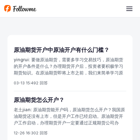
跳转到主要内容
原油期货开户中原油开户有什么门槛？
yingrui:
要做原油期货，需要多学习交易技巧，原油期货
的开户条件是什么？办理期货开户后，投资者要积极学习
期货知识。在原油期货即将上市之前，我们来简单学习原
油期货怎么开户。随着国际原油价格的不断走低，现货原
03-13 15:49
2 回答
油的投资前景日益凸显。现货原油无疑是国内原油期货开
户条件正式上市前，最好的石油投资了。北京石油交易所
现货原油T+0，双向交易的交易规则。但随着很明显我们
原油期货怎么开户？
有了更好的选择，中国唯一合法的原油期货，就是即将推
老土jian:
原油期货能开户吗，原油期货怎么开户？我国原
出的上期所原油期货，证监会直管，其他原油地方交易所
油期货还没有上市，但是开户工作已经启动。原油期货开
基本上都是不合法机构。目前原油期货快要上市了，可以
户工作启动，办理期货开户一定要通过正规期货公司办
提前开商品户，先交易燃料油期货，石油沥青期货，黄金
理，本网多家合作期货公司，都可以办理原油期货开户手
期货等品种，等原油期货上市后可以直接参与。有的投资
12-26 16:30
2 回答
续。中国原油期货上市时间还没有确定，只有上期所的原
者问，做现货是否合法？很多现货石油交易所标榜可以炒