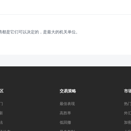
情都是它们可以决定的，是最大的机关单位。
区
交易策略
市
门
最佳表现
热
新
高胜率
外
法
低回撤
加