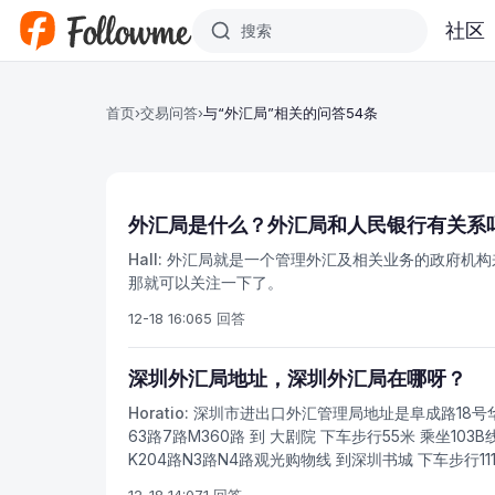
跳转到主要内容
社区
首页
›
交易问答
›
与“外汇局”相关的问答54条
外汇局是什么？外汇局和人民银行有关系
Hall:
外汇局就是一个管理外汇及相关业务的政府机构
那就可以关注一下了。
12-18 16:06
5 回答
深圳外汇局地址，深圳外汇局在哪呀？
Horatio:
深圳市进出口外汇管理局地址是阜成路18号华融大
63路7路M360路 到 大剧院 下车步行55米 乘坐103B线1
K204路N3路N4路观光购物线 到深圳书城 下车步行111米 
311路3路85路观光巴士线观光购物线 到 地王大厦下车步行