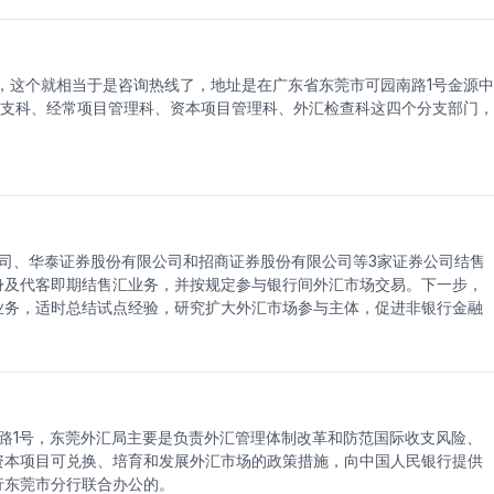
个在全国范围内唯一的、始终不变的代码标识。 3、企业公章 公章是指
办理刻制印章的手续未作统一规定，所以各地公安机关对刻制印章手续的
样。 4、书面申请 申请书是个人或集体向组织、机关、企事业单位或社
书的使用范围广泛，申请书也是一种专用书信，它同一般书信一样，也是
678，这个就相当于是咨询热线了，地址是在广东省东莞市可园南路1号金源中
 5、外经贸部门批准证书 外经贸部颁发批准证书的企业（包括外经贸部
收支科、经常项目管理科、资本项目管理科、外汇检查科这四个分支部门，
合同章程、外经贸部颁发批准证书的企业）按属地原则在所在地省级（包
州、成都、西安市）外经贸部门参加联合年检。 企业按上述程序填报年
具年检合格通知，企业凭年检合格通知对外经贸部申请换领批准证书，正
司、华泰证券股份有限公司和招商证券股份有限公司等3家证券公司结售
身及代客即期结售汇业务，并按规定参与银行间外汇市场交易。下一步，
业务，适时总结试点经验，研究扩大外汇市场参与主体，促进非银行金融
路1号，东莞外汇局主要是负责外汇管理体制改革和防范国际收支风险、
资本项目可兑换、培育和发展外汇市场的政策措施，向中国人民银行提供
行东莞市分行联合办公的。