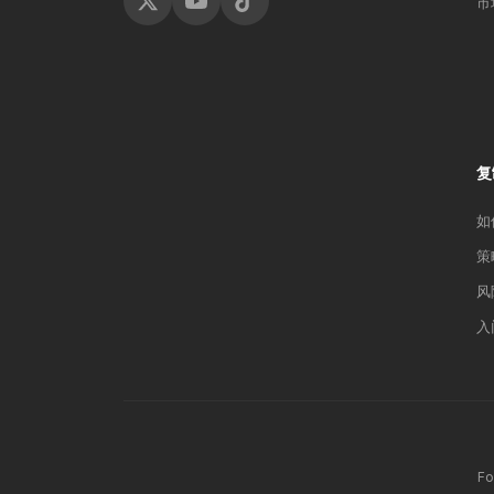
市
复
如
策
风
入
F