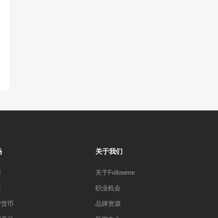
场
关于我们
门
关于Followme
汇
职业机会
密货币
品牌资源