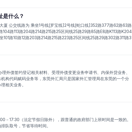
址是什么？
公交线路为 乘坐1号线[罗宝线]2号线[蛇口线]352路377路62路63路
104路113路204路214路215路25区间线25路29路85路E8路K113路K204
1路10路12路203路214路215路223路25区间线25路29路302路311路3
 乘坐62路 到 环宇大厦 下车步行316米 乘坐24路33路352路63路7路
办理外债签约登记相关材料、受理外债变更业务申请书、内保外贷业务、
殊机构代码赋码业务等，东莞外汇局只是国家外汇管理局在东莞的一个分
办理相关业务。
14:00－17:30（法定节假日除外），跟普通的政府部门上班时间是一致的。
场排队取号，节省等待时间。