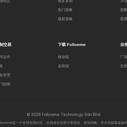
场动态
最多复制
大
热门策略
指
最新策略
股
制交易
下载 Followme
业
何运作
移动端
广
略
桌面端
交
险管理
门指南
© 2026 Followme Technology Sdn Bhd
ollowme是一个全球交易社区，交易者在这里分享想法、发现策略，并共同探索金融