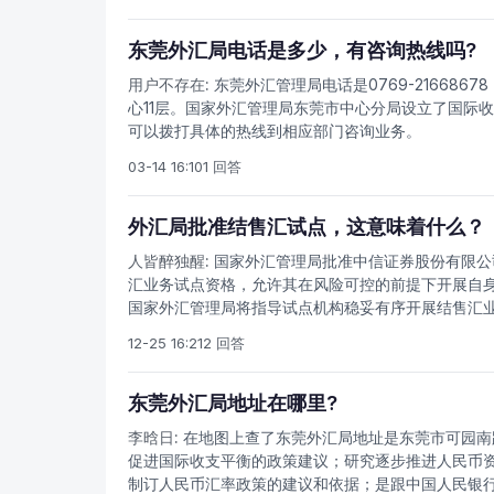
关、企、事业单位、社会团体和民办非企业单位颁发一
机关、团体、企事业单位使用的印章。 由于公安部对
规定有所不同。根据刻制印章的种类不同，手续也不一
东莞外汇局电话是多少，有咨询热线吗?
会团体表述愿望、提出请求时使用的一种文书。申请
用户不存在:
东莞外汇管理局电话是0769-21668
表情达意的工具。申请书要求一事一议，内容要单纯。
心11层。国家外汇管理局东莞市中心分局设立了国际
审批合同章程的企业和国务院有关部委直属机构审批
可以拨打具体的热线到相应部门咨询业务。
括计划单列市、哈尔滨、长春、沈阳、武汉、南京、广
检报告书，所在地外经贸部门年检合格后，向企业出
03-14 16:10
1 回答
式获得进出口企业。
外汇局批准结售汇试点，这意味着什么？
人皆醉独醒:
国家外汇管理局批准中信证券股份有限公
汇业务试点资格，允许其在风险可控的前提下开展自
国家外汇管理局将指导试点机构稳妥有序开展结售汇
机构外汇业务健康发展。
12-25 16:21
2 回答
东莞外汇局地址在哪里?
李晗日:
在地图上查了东莞外汇局地址是东莞市可园南
促进国际收支平衡的政策建议；研究逐步推进人民币
制订人民币汇率政策的建议和依据；是跟中国人民银