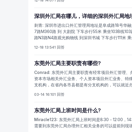
12-18 14:07
1 回答
路7路85路N10路到 荔枝公园(2) 下车步行327米
深圳外汇局在哪儿，详细的深圳外汇局地
刺青:
深圳市进出口外汇管理局地址是阜成路18号华融大厦 
7路M360路 到 大剧院 下车步行55米 乘坐103B线103路
路N3路N4路观光购物线 到深圳书城 下车步行111米 乘坐10
路85路观光巴士线观光购物线 到 地王大厦下车步行136米
12-18 13:54
1 回答
85路N10路到 荔枝公园(2) 下车步行327米
东莞外汇局主要职责有哪些?
Conrad:
东莞外汇局主要职责有经常项目外汇管理、
资本市场相关外汇业务、个人资本项目外汇业务、特
支机构，在省内各市县都是有分支机构的，可以就近
03-14 16:10
1 回答
东莞外汇局上班时间是什么?
Miracle123:
东莞外汇局上班时间是8:30－12:00，
需要到东莞外汇局办理外汇相关业务的可以提前到现