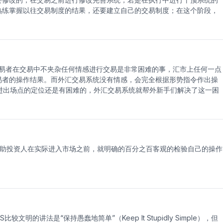
汇交易系统受到很多投资者的喜爱！但如果不会很好的持仓或者没有严格
熟练掌握以往交易制度的结果，还要建立自己的交易制度；在这个阶段，
统： 这种系统它的出发点是根据某一特定的图形而产生交易指示，它
计、制造、检验、评价、选择，实战运用交易系统；能够在实战过程中，
出市场的潜在方向，在价格启动前选择一个方向，同时设定反向突破形态
只有对市场的性质有深刻的认识，只有掌握了正确的市场理论和正确的投
可以的。缺点是面对V型反转或直线运动的市场时错失机会。 二、外汇
，就是瞎子摸象，大海捞针。一个交易者拥有一种行之有效的投资理念，
形式指令操作即可，避免交易者受汇市波动影响情绪而造成操作失误；
得更好，会更稳定地在市场上攫取利润。
进出场点；帮助交易者规避风险，把握盈利时机！ 劣势：外汇交易系
一种机械的，单调的，枯燥的，寂寞的工作，需要操盘手具有极大的耐心
交易者在交易中不夹杂任何情感进行交易是非常困难的事，汇市上任何一点
区 1、交易软件≠交易系统 要知道，交易软件并不具备风险控制的
易者的操作结果。而外汇交易系统没有情感，会完全根据形势指令作出操
易系统。 2、没有实体就不能成为交易系统 一些交易者只拥有行情
易进出场点的定位还是有困难的，外汇交易系统就帮外新手们解决了这一困
的交易系统没有形态，并不能称之为交易系统。 四、一套好的交易系
每一笔交易中拥有明确的进出场点了。 3、利润增长，损失减小 外汇交
述精准，可操作区域包括了上涨区域和盘整区域，是不同级别重要获利机
调节，这样既不错过盈利的机会，又能回避市场所存在的重大风险。 使
在充分锁定风险的状况下实现长久稳定获利。 2、包含了完整的趋势追
是只能跟随在趋势之后。 交易系统的建立是人性化的，而系统的执行从某
波段，又能在市场的转折区域及时发出进出场指令，能够避免出错情况的
，是一种机械的，单调的，枯燥的，寂寞的工作，需要操盘手具有极大的
行情发展的不同阶段能够对应作出不同的调节，这样既不错过盈利的机
助投资人在实际进入市场之前，就明确的百分之百客观的检验自己的操作
善的风控技术。风险控制是每一个外汇交易系统所必备的条件，完善的风
。 五、如何构建属于自己的外汇交易系统 1、构建属于自己的外汇
是正常现象，亏损时期是最考验和提升交易员水平的时期； 2、同时要
要解决观念认识上的问题，不然研究再多的技术都是徒劳； 3、保持一
多交易者的通病； 4、不要太依赖系统，但在执行系统信号时也别心存
较文明的讲法是“保持愚蠢地简单”（Keep It Stupidly Simple），但