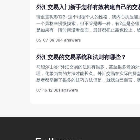
行，具体外汇交易不需要掺杂任何的个人感情，个人
外汇交易入门新手怎样有效构建自己的交
定和执行全部加以程式化，人需要做的只是把它们去
请重置昵称123:
这个根据个人的性格，我内心抗压能
个体系：1、外汇交易体系外汇交易体系相当于战士
一个风格来慢慢摸索，但不管是哪一种，有2点是必须
易系统比比皆是，当然效果也有好有坏，在外汇交易
是如果有一段时间没看盘面，最好都把止赢也设上，
则价格瞬息万变，纷繁复杂，如果用一套复杂的系统
赌可能有那么一段时间运气好，收益很不错，但不可能
的反应。用一套简单、精确而且高效的行为模式去描
05-07 09:39
4 answers
总是试图找出完美卓越的外汇交易系统和方法，其实
至包括人的心理因素，是呈现一种非线性的市场，纷
外汇交易的交易系统和法则有哪些？
足够了，过度的优化对收益没有什么作用。c、捕捉
于上涨和下跌，很容易进行描述，但市场大多数时间
马绍尔山谷:
外汇交易的法则有很多，甚至很多老的外
横盘的时候不亏钱或者少亏钱，一旦出现趋势，获利
理，化繁为简的方法才能长久。外汇交易在实际的操
重，一些老生常谈的关于风险控制的话题，在实际外
易者都掌握了很多的技巧方法但是，就我自己而言，
量化风险，每一笔外汇交易做多少手，最多亏损多少，
会，关键在于我们准备做选定哪一个货币对，在那个
07-16 12:36
1 answers
损全部资金的1-2%。我们的目的是降低风险，量化风
汇交易者只要看到了，看懂了，看清楚了，就可以大
度损失，没有任何理由能够阻止我们离场。b、分散
楚，想不明白，就需要观望、等待。比如在盘整期间
货币对中，那无异于赌博。鸡蛋不但不能放在同一个
单。在打个比方，在顶部或底部的形成阶段，在没有
至，如果条件许可，还要分散到不同的外汇交易模式
形态出现以后，再进入市场交易。所谓的摸顶与抄底
润一定伴随着过分的风险，知足常乐，一年50%左右
汇这个市场的规律基础上的化繁为简，返璞归真，而
会为你带来压力和痛苦。 找一套切实可行的外汇交易
经验来说，不一样要样样都精通以后才能进入外汇市
人就会有缺陷，就会有高潮低谷，就可能造成不可弥
很少有某个可以同时适用于所有的外汇市场行情。所
灾难性的外汇交易。世界上大战役产生的损失都是这
外汇交易思想和交易方法。说白了，对自己有用的，