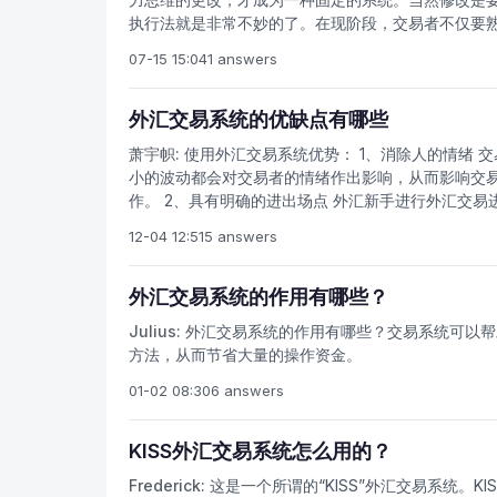
好止损，及时调整策略盈利还是可以的，所以这种外
执行法就是非常不妙的了。在现阶段，交易者不仅要
的自律还是尽量不要尝试此系统。 3、形态识别系
交易者需要反复学习；这一阶段，要求贸易商反复设
要求使用者根据图形形态所在的大环境，敏感的识别
07-15 15:04
1 answers
逐步创立自己的交易系统的人，已经不多了。交易者
就止损。如果盈亏比拉开，长期使用下来，盈利还是
资理念，才有可能发展出一个良好的交易体系；否则
交易系统的优劣 优势：使用外汇交易系统完全按照
如果他的投资理念升华为交易体系，那么，他就会变
外汇交易系统的优缺点有哪些
外汇交易系统的分析方式，可以帮助大家拥有明确的
统只能跟随在趋势之后；紧跟计算机的交易指令，是
萧宇帜:
使用外汇交易系统优势： 1、消除人的情绪 
和意志力。 三、关于外汇交易系统的一些认识误
小的波动都会对交易者的情绪作出影响，从而影响交
功能，也不具备独自下达交易指令的功能，并不是交
作。 2、具有明确的进出场点 外汇新手进行外汇交
判断的指标组合或者较为初步的交易思路。这种所谓
难，在交易系统设置好进出场点的分析方式，就可以在
12-04 12:51
5 answers
统应该具备哪些特点？ 1、对市场可操作区域的描
易软件能够在行情发展的不同阶段能够对应作出不同的
会大概率产生的区域，对这两个区域的精准定位能够
用外汇交易系统劣势： 外汇交易系统最显著的缺陷就
踪和反趋势交易技术，既能把握每轮重大行情的整体
种意义上来说是非人性化的。紧跟计算机的交易指令
外汇交易系统的作用有哪些？
发生。 3、具备不同投资策略的自我调节能力。在
耐心和意志。
Julius:
外汇交易系统的作用有哪些？交易系统可以帮
会，又能回避市场所存在的重大风险。 4、具有完
方法，从而节省大量的操作资金。
控系统是在风险市场实现长久稳定的获利的根本保障
交易系统首先一定要有个良好的心态，要认识到亏损
01-02 08:30
6 answers
认识到没有外汇交易系统依然可以盈利，做交易首先
贯的交易行为，不要刚赔了钱就换系统，虽然这是很
KISS外汇交易系统怎么用的？
忧虑！保持“用人不疑，疑人不用”的大将之风！
Frederick:
这是一个所谓的“KISS”外汇交易系统。KISS比