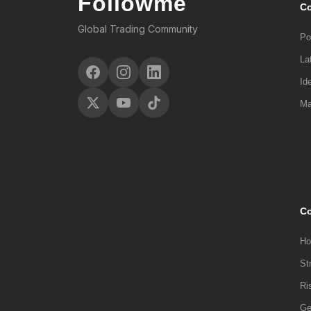
Followme
C
还有亨特兄弟的白银事件，他们都曾经辉煌过，曾经唿
者来说也是足够了。就拿技术指标来说，不是要全部
最后一次的失败足以抹杀所有的成功。每一位操盘手
须非常清楚他所使用的指标的长处，也非常清楚它的
Global Trading Community
体，都难以摒弃人性的弱点：贪婪和恐惧。因此，操
Po
着有时候要学会控制自己的情绪和思想。人是一个感
的成员进行细致的分工，互相制约，计划的制定者和
交易中的绊脚石。贪心会导致一个外汇交易员追涨杀
La
头寸，盲目止损。因此，情绪上要简单，相信自己的
Id
断止损。简单是硬道理，真实好用，也最有利于自己
证你不至于输得太惨。
Ma
Co
Ho
St
Ri
Ge