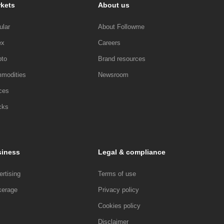
kets
About us
ular
About Followme
ex
Careers
pto
Brand resources
modities
Newsroom
ces
cks
iness
Legal & compliance
rtising
Terms of use
kerage
Privacy policy
Cookies policy
Disclaimer