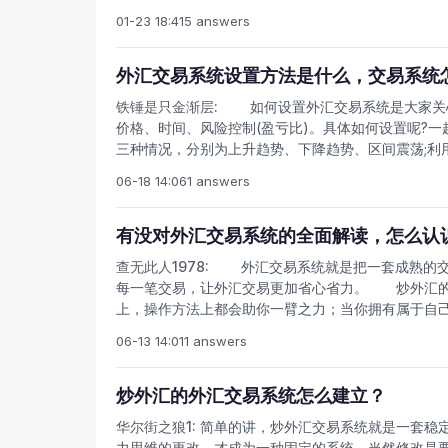
的特点就在于它的完整性和客观性，所以这不是一般
策略依赖于移动平均。更 "复杂" 的系统使用价格和成交量的
01-23 18:41
5 answers
科学的数学技术。 大多数这些外汇交易系统是被动的 (
就会假定股票或商品将继续以这种方式行事。它根据编程
外汇交易系统设置方法是什么，交易系统
试图提高对行动建议的信心。大多数机械交易系统购
动的继续。如果该运动不能继续下去, 外汇系统将产生
铁锤是只金渐层:
如何设置外汇交易系统是大家关心的
价格、时间、风险控制(盈亏比)。具体如何设置呢?
三种情况，分别为上升趋势、下降趋势、区间震荡;利
析出可切入市场的大概范畴。通常从周图、日图、四
06-18 14:06
1 answers
步：利用K线及动能指标识别当前市场活跃情况，是否
识别动能方向或反转信号。2、可以看5分钟或15分钟
钟或15分钟寻找入场点。(注：切记此法只有在完善
有没对外汇交易系统的全面解读，怎么认
要的一个环节，每个人都应该根据自己能够承受的亏
查无此人1978:
外汇交易系统就是把一套成熟的交易
例如10000万美金的帐户，根据行情分析入场交易只
每一笔交易，让外汇交易更加省心省力。 炒外汇的
金，也就是亏损掉你本金的8%，安全的交易都应当把
上，操作方法上都会助你一臂之力；当你拥有属于自
与风险成本对比是否合算，也就所谓盈亏比。合理的盈
者都因为太主观太相信自己的判断力忽视简单执行而
安全有效的，止损多少个点是相对而不是绝对的。应
06-13 14:01
1 answers
的三种外汇交易系统 外汇交易系统的特点在于它的
损位，如通道的上下沿、整数位边缘、图形逆转形态
什么？ 1、趋势跟踪系统： 顾名思义，趋势跟踪
的大部分利润；它的出发点是跟踪现有趋势的发展并
炒外汇的外汇交易系统怎么建立？
是在盘整市中虚假信号过多，容易应接不暇。 2、
华尔街之狼1:
简单的讲，炒外汇交易系统就是一套稳定
继续发展下去，需要调整，并在现在相反方向上建仓
力思维的更改，才成为一种固定的系统。当然修改是