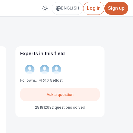
Log in
Sign up
ENGLISH
Experts in this field
Followme中文服务
杜妙之
Getlost
Ask a question
281812692 questions solved