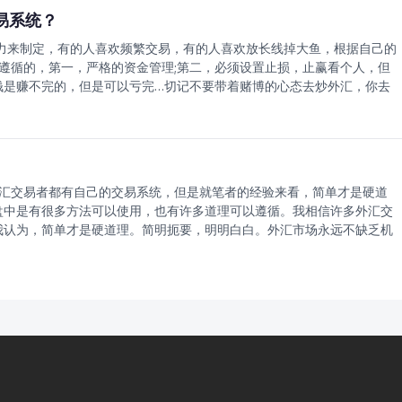
成就感不会存在，因此很枯燥，但很有效。3、简单性：外汇交易计划的制
易系统？
付诸实施，并加以监控。简单而有效。完善的外汇交易系统，应该包括三
力来制定，有的人喜欢频繁交易，有的人喜欢放长线掉大鱼，根据自己的
手中的武器，自然是威力越大越好。在市面上，各类外汇交易软件，外汇交
遵循的，第一，严格的资金管理;第二，必须设置止损，止赢看个人，但
软件或者是外汇交易思路的选择上，需要把握好以下几点即可：a、简单原
钱是赚不完的，但是可以亏完…切记不要带着赌博的心态去炒外汇，你去
去描述复杂的市场只能适得其反，而且也不利于投资者及时作出快速有效
永远都有好运相伴…这样的人迟早是爆仓的结局!
述市场，才能不被表面的大量随机因素所蒙蔽。b、无谓的过渡优化多数人
这是一种近乎于单纯的想法，市场的价格变化包含着大量的随机因素，甚
繁复杂，而外汇交易系统是线性的，只能捕捉市场中规律性的一面，这就
规律性市场的运行实际上非常简单，只有三个方向：上涨、下跌、横盘，对
是处在横盘状态，如何虑掉横盘，在横盘的时候不做单，或者想办法做到
汇交易者都有自己的交易系统，但是就笔者的经验来看，简单才是硬道
就成为必然了。2、风险控制体系风险控制无疑是外汇交易过程中的重中之
盘中是有很多方法可以使用，也有许多道理可以遵循。我相信许多外汇交
汇交易中常用的一些控制风险的心得提出来。a、量化风险对，没错，就是
我认为，简单才是硬道理。简明扼要，明明白白。外汇市场永远不缺乏机
应该是提前制定好和算出来的，假设10万资金，每笔外汇交易只允许亏
时间节点入场。对我来说，选择的根本，就只有一个标准：明白。一个外
险，1-2%是我们在每次外汇交易中所能接受的最坏结果，一旦到了这一幅
胆的参与进来，下单操作。另一方面，如果对于当前的市场行情看不清
风险鸡蛋当然不能放同一个篮子里，尤其是外汇，如果把资金都投入到一个
，没人知道结束以后的行情趋势。那么，请等到方向清楚以后再开始做
篮子里，而且还要放在各式各样的篮子里：要分散到不相关的品种中，甚
顶，又或者底真正形成之前，我们只能界定，最好的选择是在顶部或底部
中。c、不要去追求过高的回报世上没有风险的利润是不存在的，过分的利
，其实就是靠着自己的直觉臆想市场趋势的举动。简单，是在清楚明白外
的利润对于任何行业来讲都是极为可观的，不要去贪求过高的利润，它只
不是真的一无所知之下的胡乱交易。外汇交易方法很多，但是就我个人的
模式，制定好严格的风险体系，然后就等着收钱吧。3、监控体系只要是
场。任何一种外汇理论，都有自身的独到之处，同时有它的优点和缺点。
补的损失，说句不好听的，头天晚上跟老婆吵一架，第二天就有可能做出
以，外汇交易的关键在于交易者自己能否在合适的市场行情中选择合适的
样或那样因素造成的，滨中泰男的住友事件、尼克里森的巴林银行事件，
好用的，有效的，哪怕是只有那么几个非常少的工具，对于一个外汇交易