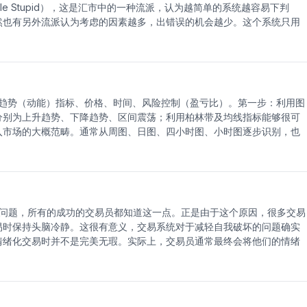
mple Stupid），这是汇市中的一种流派，认为越简单的系统越容易下判
然也有另外流派认为考虑的因素越多，出错误的机会越少。这个系统只用
在二个月内盈利超过十二万美元，所以值得我们参考。设置图表：阴阳烛
P/USD，USD/JPY的效果最好。技术指标：1、相对强弱指数指标
）指标拖到RSI的窗口中，并设置"时间周期"为8，"移动平均"为
’s Data。此时图表应如下：应用开仓：卖单：RSI下穿MA 买单：RSI上穿MA平仓：
损位移动到不亏不赢的位置，然后用追踪止损（25点）平仓。止损：在前
趋势（动能）指标、价格、时间、风险控制（盈亏比）。第一步：利用图
10%--15%。买单例子 卖单例子
分别为上升趋势、下降趋势、区间震荡；利用柏林带及均线指标能够很可
入市场的大概范畴。通常从周图、日图、四小时图、小时图逐步识别，也
动能指标识别当前市场活跃情况，是否具上升或下降动能。1、利用K线组
转信号。2、可以看5分钟或15分钟当根K线的力量。3、动能指标本人习
入场点。（注：切记此法只有在完善第一步的分析后才可使用）。第三步：
个人都应该根据自己能够承受的亏损能力作为基础，同时预期的利润如何
帐户，根据行情分析入场交易只要承担80点的止损，那么入一个标准手，如
问题，所有的成功的交易员都知道这一点。正是由于这个原因，很多交易
的8%，安全的交易都应当把交易亏损控制在5-8%之间。2、在计划好
易时保持头脑冷静。这很有意义，交易系统对于减轻自我破坏的问题确实
就所谓盈亏比。合理的盈亏比赢到1.25以上，才是合算的交易。3、如何
情绪化交易时并不是完美无瑕。实际上，交易员通常最终会将他们的情绪
对而不是绝对的。应当根据第一步中图形形态及趋势指标分析预估下一步
线拟合系统交易员的情绪影响交易系统的首先是在创建系统之初。比如，
边缘、图形逆转形态的高低位等（在此不作细谈）。总结，外汇交易吸引
大的系统。他可能认为没必要进行广泛的测试，或许懒于完成所有的工
大的风险，在这个市场里没有一夜暴富的神话，也没有一天盈利10%，
。简而言之，即使有了一个交易系统，交易员的情绪仍占主导。未能遵循
承受能力来入场交易，寻找属于自己能够识别而风险可控的交易机会。外
，另一个情形发生了，即不能必要地遵照系统交易。这种情况可能在交易
错。一定要不断分析自己的操作单，每20笔交易后就要统计盈亏比，不