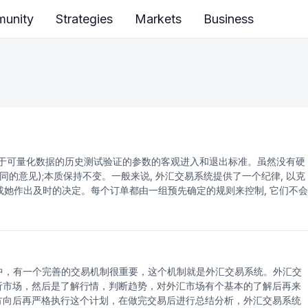
unity
Strategies
Markets
Business
于可量化数据的历史测试验证的参数的客观进入和退出标准。虽然没有硬
的意见);本质保持不变。一般来说, 外汇交易系统提供了一个纪律, 以克
他或她作出及时的决定。每个订单都由一组预先确定的规则来控制, 它们不会
交易系统和方法一样, 外汇交易系统会归结为风险与回报。你愿意为某一
。除此之外, 在投资之前, 人们必须考虑成本、交易活动和市场交易。事实
, 因为它是通过实践和科学, 因为它有一定的规则, 规则和原则要遵循。知
作用。 在交易系统领域, 自动外汇交易系统是为您做出交易决策的技
。你买, 卖, 或者什么都不做取决于这个系统使用和操作的公式。这些机械
中，有一个完善的交易机制很重要，这个机制就是外汇交易系统。外汇交
遵循一个特定的系统时, 你不能有所有的情感)。也许, 这就是这些系统称为
析市场，然后是了解行情，判断趋势，对外汇市场有个基本的了解后再来
计算机, 启动系统, 更新数据库, 生成交易建议, 并将订单直接放到代
方向后再严格执行这个计划，在做完交易后进行总结分析，外汇交易系统
忙碌时期的本质。每纳秒计数当您使用五分钟图表交易。最基本的外汇交易