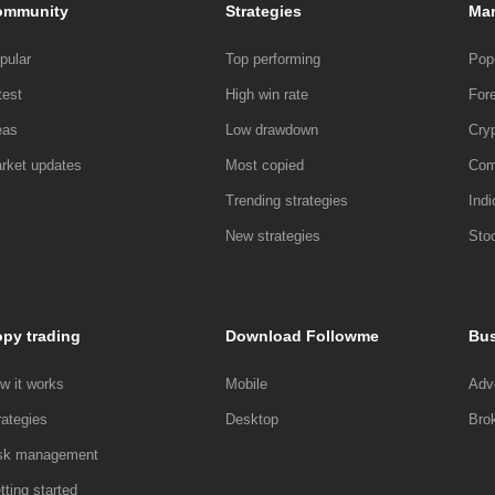
ommunity
Strategies
Mar
风唤雨过，但都过分的依赖了个人的能力，也许曾经成功过1000次，但
掌握，而是你自己喜欢用的几个，能够掌握几个。一个好的外汇交易者必
都有阶段性，某个时期可能外汇交易的非常好，但毕竟都是有血有肉的个
短处。这样在实际的外汇实盘交易之中，才能够得心应手。简单，还意味
盘手的概念，个人英雄主义一定要摒弃，一切都要交由团队来完成，团队
pular
Top performing
Pop
情动物，人性中有太多的情绪波动。而这些情绪的不稳定往往会成为外汇
计划的执行者必须要分开，以保证外汇交易计划能够始终贯彻执行。
跌，忽视资金管理风险控制，过度交易；恐惧，会导致过早的平仓有利的
test
High win rate
For
交易系统，发现信号，自然做出相应的操作；处在不利位置时，就应该果
eas
Low drawdown
Cry
在外汇交易中的操作，谨记这些原则，虽然不能保证盈利，但是起码能保
rket updates
Most copied
Com
Trending strategies
Indi
New strategies
Sto
py trading
Download Followme
Bus
w it works
Mobile
Adve
rategies
Desktop
Bro
sk management
tting started