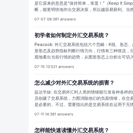
是它原来的意思是“保持简单，笨蛋！”（Keep It Si
断，能更明快地作出交易决策，所以越容易获利。当
二个非常普遍的技术指标，但是发明者声称他自己曾
07-07 08:38
1 answers
图时段：天图货币对：任何货币对，但EUR/USD，GB
（RSI），时间周期设为8。 2、把移动平均线（MA
Exponential，“应用于”为First Indicator
初学者如何制定外汇交易系统？
用追踪止损平仓。当价格向有利方向移动40点后把止
Peacock:
外汇交易系统包括六个范畴：K线、形态、
一烛的最高或最低价处止损金额，最好不要超过账户余额的
形形态及趋势指标判断行情方向，行情有三种情况，
观地看出当前行情的趋势，从图形形态上分析出可切
就是多重时间综合判断以小服大。第二步：利用K线及
07-15 13:52
1 answers
合（参考日本蜡烛图技术，本文略）识别动能方向或反
惯使用随机指标，利用随机指标5分钟或15分钟寻找
风险控制是保证金外汇交易至关重要的一个环节，每
怎么减少对外汇交易系统的损害？
来考虑是否进入市场交易。1、例如10000万美金的
益达学妹:
在交易外汇时人类的情绪能引发各种各样的
果交易失败扫损后损失800美金，也就是亏损掉你本金
员创建了交易系统，力图消除他们的负面情绪，在交
亏损后，预期的目标利润与风险成本对比是否合算，也
是必要的。不过。需要指出的是交易系统在运用于无
确定自己的损位才是安全有效的，止损多少个点是相
转移到他们的系统中，进而破坏他们成功的机会。曲
行情的演化来判断出损位，如通道的上下沿、整数位
07-11 14:38
1 answers
如果一位交易员心态不冷静，他可能创建一个不够强
人神往的地方是机会居大，但是这个市场同样存在着巨
作。其结果是，该交易系统不够充分或契合市场趋势
一年翻上百倍的高手，每个人都应当根据自己的风险
系统交易如果交易员已创建系统，但是由于某种原因
怎样能快速读懂外汇交易系统？
汇交易不要后悔错失机会，这个市场不怕错过，只怕过