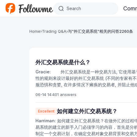
Skip to main content
Comm
Home
›
Trading Q&A
›
与“外汇交易系统”相关的问答2260条
外汇交易系统是什么？
Gracie:
外汇交易系统是一种交易方法, 它使用基
性的规则来设计最好的外汇交易系统 (不同的专家有不同
服恐惧和贪婪, 在许多情况下瘫痪的交易者, 并阻止
根据市场行为以外的任何东西而偏离。 与任何其他
06-14 14:40
1 answers
特定回报率的风险投入多少资金, 应该是你的首要考虑
上, 最好的外汇交易系统是艺术和科学的良好结合-艺术
识和技术在你做出的每一项决定中都起着至关重要的
如何建立外汇交易系统？
Excellent
术。您输入交易数据, 系统将生成指示相应操作的响应
Harriman:
如何建立外汇交易系统？在做外汇的过程
系统的最新计算机版本是完整的 "黑箱" 操作 (当你
易系统的建立的新手入门必须学习的内容，首先是分
机械系统的原因之一。但这并不意味着他们不够聪明。打开
制定一个交易计划，在确定交易对象交易背景和交易
理。 毫无疑问, 在外汇交易系统中, 速度是这些