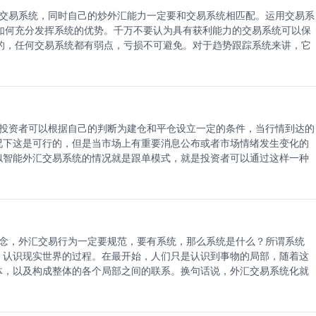
定时发生。在此情况下，虽然系统已存在，但是人类情绪再次凌驾于系统
资金情况要学会不断累积本金，但你的本金越丰厚的时候你才可以下更大
交易系统，同时自己的炒外汇能力一定要和交易系统相匹配。运用交易系
可能发生；开仓、平仓、启动止损/止盈或寻找交易信号时。当设计系统时
贪婪跟恐惧是相伴随的，贪婪必会带来恐惧，而恐惧会引起慌乱，慌乱失
如何充分发挥系统的优势。千万不要认为具有获利能力的交易系统可以保
，该系统应被严格遵照执行。
的，任何交易系统都有弱点，亏损不可避免。对于趋势跟踪系统来讲，它
用小的止损去寻找大的获利机会，这样的系统需要使用者做好不断接受小
追求赢利次数大于亏损次数，它追求准确率。所以，投资者在选择交易系
。短线交易要求投资者密切关注市场的一举一动，波动就是他的利润来
忌讳仔细盯盘，仔细盯盘会破坏他对趋势的整体把握，波动是他的亏损之
大部分的投资者都是用仔细盯盘的方式来企图获取趋势利润，这导致彵们
投资者可以根据自己的判断为建仓和平仓设立一定的条件，当行情到达的
在发生的情况，而不是处理未来将要发生的情况，它是根据交易信号来交
况下这是可行的，但是当市场上有重要消息公布或者市场情绪发生变化的
费太多的时间来应对未来将要发生的情况，而对正在发生的情况却不知所
似智能外汇交易系统的情况就是跟单模式，就是投资者可以通过这样一种
场前面却忽略市场的现实情况，从而使他的交易处于虚幻之中，缺乏现实
方式和交易业绩选择适合自己的，然后通过系统设定当这个交易员刷单的
用交易系统的前提!在系统处于亏损时期时，不要轻易认为系统需要改变
一些对交易并不熟悉的投资者也可能通过跟随交易成绩比较好的交易员来
己如何来提高处理困难的能力和耐心。而在系统的获利时期，切不可耍小
同步的，投资者不用担心由于行情的变化而发生时机的延误，与通过系统
，此时遵守纪律胜过一切!系统的困难时期可以提高你的交易能力，系统
力。
盘手来讲，市场的涨跌已不重要，重要的是对交易信号的执行。因为系统
交易机会就是在投资者的犹豫彷徨中错失的，这也是导致使用同样的交易
念，外汇交易行为一定要规范，要有系统，那么系统是什么？所谓系统
还是跌，系统在关键时刻都会发出交易信号，认真执行交易系统可以大大
，认识现实世界的过程。在最开始，人们只是认识到事物的局部，随着这
么交易系统这么重要的根本原因。
体，以及构成整体的各个局部之间的联系。换句话说，外汇交易系统化就
又直观的方式表达出来的方式。完善的外汇交易系统应该具有以下特征：
但决不会有大落，一切可能造成重大损失的外汇交易都不会存在，哪怕这种
过程一定是枯燥的，外汇交易系统经过验证可行以后，每天只是枯燥的去执