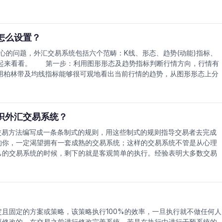
意义上的那种电子系统。
移动平均值组合。最 "昂贵" 的系统包含 stochastics, 这是非线性
不积极的!!!) 通过设计。例如, 如果股票或商品以某种方式行事, 系统
到系统中的公式生成这个结论一些 "黑匣子" 还计算了大量的指示器,
怎么设置？
买或销售突破。股票市场称这些交易者为动量球员。他们的惯例假设那运
损失, 同时损失佣金成本。
问题，外汇交易系统包括六个范畴：K线、形态、趋势(动能)指标、
一起来看看。 第一步：利用图形形态及趋势指标判断行情方向，行情有
用柏林带及均线指标能够很可观地看出当前行情的趋势，从图形形态上分
小时图、小时图逐步识别，也就是多重时间综合判断以小服大。 第二
具上升或下降动能。 1、利用K线组合(参考日本蜡烛图技术，本文略)
当根K线的力量。3、动能指标本人习惯使用随机指标，利用随机指标5分
第一步的分析后才可使用)。 第三步：风险控制是保证金外汇交易至关重
识外汇交易系统？
损能力作为基础，同时预期的利润如何来考虑是否进入市场交易。 1、
方法编写成一条条制式的规则，用这些制式的规则指导交易者去完成
要承担80点的止损，那么入一个标准手，如果交易失败扫损后损失800美
你，一定渴望拥有一套成熟的交易系统；这样的交易系统不管是从心理
交易亏损控制在5-8%之间。 2、在计划好亏损后，预期的目标利润
己的交易系统的时候，剩下的就是客观简单的执行。经验表明大多数交易
亏比赢到1.25以上，才是合算的交易。 3、如何确定自己的损位才是
亏损！因此一个成熟的交易者一定是坚持自己行为准则的。 一、常见
当根据第一步中图形形态及趋势指标分析预估下一步行情的演化来判断出
完整性和客观性，那么常见的外汇交易系统有哪些？他们的特点主要是
的高低位等
系统是紧随趋势而做单，投资者通过趋势交易可以捕捉到一段单边行情
在同一方向建仓；趋势交易系统从来不会在最低价买进最高价卖出，缺点
反趋势系统： 和趋势跟踪系统相反，反趋势系统假定市场趋势并不会
且固定的方案或策略，该策略执行100%的效率，一旦执行就不做任何人
。这种交易系统的特点就是灵活，尤其是当市场处于盘整市中，如果设置
要修改的，在交易之前进行修改完善系统，若是在执行中进行干预系统的