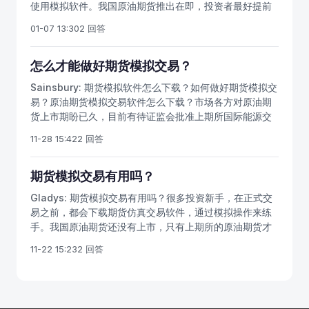
使用模拟软件。我国原油期货推出在即，投资者最好提前
模拟交易磨练自己的适应能力。我国常用的期货模拟交易
做准备，提前了解石油期货交易的风险，做好上市准备。
软件有文华财经模拟交易软件，快期期货模拟交易软件，
01-07 13:30
2 回答
目前可以办理期货网上开户和期货手机开户，开户后能交
恒生模拟交易软件等系统，通过模拟软件的练习，可以减
易国内几十个期货品种。我国石油期货最重要的品种，中
少操作的失误。原油期货开户后注意，通过期货模拟软
质含硫原油期货合约已经出台草案，我们可以初步了解原
怎么才能做好期货模拟交易？
件，可以熟悉期货的交易原理，操作方法，模拟交易重视
油期货的合约内容，做好全面的原油期货交易准备。不论
不够的交易者，其必是入门不正。忽视模拟交易是导致广
Sainsbury:
期货模拟软件怎么下载？如何做好期货模拟交
你从书上读到什么，也不论你花多少时间进行仿真交易，
大交易者水平无法提高的首当其冲的原因。模拟是一个尝
易？原油期货模拟交易软件怎么下载？市场各方对原油期
石油期货开户后，只要真的进场，一切就不再相同，因此
试，使我们和期货市场之间一个感情磨合、沟通、适应的
货上市期盼已久，目前有待证监会批准上期所国际能源交
每一笔交易都是真金白银的投资，涉及到你的资金，那么
平台。“知道”和“会做”永远是两码事，对很多人来说，期货
易中心章程及交易规则，投资者要做好准备。目前可以办
你的交易肯定会更加谨慎，一些从来没有想过的错误开始
11-28 15:42
2 回答
是个新领域，有人说期货风险大，因此关注很久也不敢入
理期货网上开户和期货手机开户，开户后能交易国内几十
到处浮现！防止犯错的最好办法，就是犯错之后多反思和
市；也有人说期货赚钱很容易，因此迫不及待冲进来。学
个期货品种。我国石油期货最重要的品种，中质含硫原油
总结，原油期货开户后怎么预防亏损？实际亏损才能让你
习期货也需要初学时的谨慎和尝试，也需要循序渐进的不
期货合约已经出台草案，我们可以初步了解原油期货的合
期货模拟交易有用吗？
体会错误的意义，只有认真避免，才不至于在类似情况下
断提高，熟悉期货交易流程和操作风险。
约内容。做原油油期货要做好充足的入市准备，学好交易
犯相同的错误。实际亏损可以让你感受到仿真交易难以体
Gladys:
期货模拟交易有用吗？很多投资新手，在正式交
技巧。给您提供最新的期货模拟交易软件，原油期货模拟
会的痛苦。最后，当痛苦严重到难以忍受的地步，你就不
易之前，都会下载期货仿真交易软件，通过模拟操作来练
软件，期货仿真交易软件，原油期货仿真交易软件下载，
会再犯相同的错误。我国原油期货还没有上市，期货怎么
手。我国原油期货还没有上市，只有上期所的原油期货才
更多的原油期货基础知识，期货开户条件，原油期货开户
交易，如何操作期货买卖？我们要熟悉期货交易的流程，
是正规交易，由证监会直接监管。即将上市的原油期货是
要求，期货开户流程，原油期货开户步骤，都可以咨询在
11-22 15:23
2 回答
期货仿真交易是必要的学习程序，初学者应该进行合理程
国际化期货品种，境外人士也可以投资，原油期货将可能
线客服。由于原油期货还没有上市，目前只能使用商品期
度的仿真交易，才可以实际进场；经过期货模拟交易的练
成为中国金融市场首个最具吸引力的国际品种。模拟交易
货模拟软件练手，熟悉期货的交易流程。期货模拟软件怎
习，你可以更好地熟悉期货的操作步骤和交易流程，明白
有用吗？当然是有用的。新手炒期货，可能会在心态上出
么操作？仿真交易中“主月、轻仓、止损”的基本操作规则
操作的过程和下单的基本常识。
错，可能会在技巧上出错，而期货模拟交易，最基本的作
是每个期货公司对投资者必然的建议，但是部分投资者无