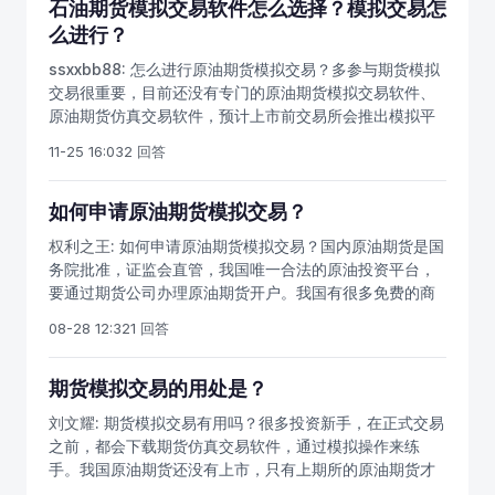
最好可以进行模拟交易，熟悉期货的交易流程，因为实战
石油期货模拟交易软件怎么选择？模拟交易怎
app。
交易经验需要时间的积累，还要不断地改进和完善。期货
么进行？
入市之前，最好熟悉期货交易的原理，操作的基本步骤和
ssxxbb88:
怎么进行原油期货模拟交易？多参与期货模拟
流程，比如怎么开仓平仓，怎么查看期货行情，常用的期
交易很重要，目前还没有专门的原油期货模拟交易软件、
货成交数据，查看期货账单等基本操作，都是影响我们期
原油期货仿真交易软件，预计上市前交易所会推出模拟平
货盈亏的关键，要在交易之前做好准备，减少不必要的亏
台。目前有待证监会批准上期所国际能源交易中心章程及
损。
11-25 16:03
2 回答
交易规则，投资者要做好准备。目前可以办理期货网上开
户和期货手机开户，开户后能交易国内几十个期货品种。
我国石油期货最重要的品种，中质含硫原油期货合约已经
如何申请原油期货模拟交易？
出台草案，我们可以初步了解原油期货的合约内容。做原
权利之王:
如何申请原油期货模拟交易？国内原油期货是国
油期货要做好充足的入市准备，学好交易技巧。我国原油
务院批准，证监会直管，我国唯一合法的原油投资平台，
期货快要上市了，想练手目前只能使用商品期货模拟交易
要通过期货公司办理原油期货开户。我国有很多免费的商
软件，通过期货仿真交易的联系，熟悉期货的操作流程和
品期货模拟软件，里面会有比如一百万虚拟资金，那么你
交易步骤，原油期货和商品期货的交易原理是一样的。预
08-28 12:32
1 回答
就可以进行期货模拟交易，能模拟的品种一般都是上期
计上市前，期货公司会推出原油期货的模拟交易途径，投
所，大商所，郑商所的商品期货品种，有40个期货品种都
资者可以多加关注。原油交易平台，原油模拟交易系统，
可以模拟。如何申请原油期货模拟交易，去哪里下载模拟
期货模拟交易的用处是？
模拟交易软件下载，手机原油模拟交易软件，原油期货模
软件，怎么申请原油期货模拟账号？请注意，国内的普通
拟交易软件，原油期货仿真交易软件，期货模拟练手，原
刘文耀:
期货模拟交易有用吗？很多投资新手，在正式交易
期货模拟软件，只能模拟大多数的商品期货品种。比如原
油期货仿真交易系统，原油期货模拟交易软件下载地址，
之前，都会下载期货仿真交易软件，通过模拟操作来练
油期货，股指期货，是不能通过这些模拟软件操作的。想
去哪里模拟原油期货交易，模拟炒原油软件有哪些。商品
手。我国原油期货还没有上市，只有上期所的原油期货才
模拟原油怎么办，怎么申请股指期货模拟交易？要通过交
期货模拟软件、期货仿真交易软件（下载期货模拟软件请
是正规交易，由证监会直接监管。即将上市的原油期货是