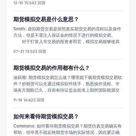
易所申请仿真账号。如何申请原油期货模拟交易？国内模
12-10 15:54
2 回答
点击，包含期货行情软件）这是业内最好用的文华财经模
国际化期货品种，境外人士也可以投资，原油期货将可能
拟的途径就是，通过期货公司申请仿真账号。只有这一个
拟交易系统，请下载仿真交易版本，看行情不需要投资者
成为中国金融市场首个最具吸引力的国际品种。那么，模
方式你能去练手，普通的哪些软件是不能模拟股指，原油
名/密码即可登录，做模拟要注册后点击“下单”按钮，在弹
拟交易有用吗？当然是有用的。新手炒期货，可能会在心
期货模拟交易是什么意思？
这样的高门槛品种，想做就是用仿真交易参与。做原油期
出的窗口中输入在文华注册的模拟资金账号及密码，即可
态上出错，可能会在技巧上出错，而期货模拟交易，最基
货模拟交易只有一个途径，就是仿真交易，仿真交易是交
Smith:
虚拟期货交易是按照真实期货交易的流程以及操作
登录交易。下载该软件对电脑配置有要求，请多加注意。
本的作用就是让我们熟悉期货交易和下单的流程，掌握操
易所提供账号，通过期货公司官网下载对应的期货仿真交
方法，但是不需注入保证金的情况下进行的模拟交易。
作步骤，了解期货交易的原理。就算期货实战的心态不一
易软件。目前各大交易所的仿真账号是通用的，申请后可
对于打算入市交易的投资者而言，模拟交易能够使其
样的，至少熟练了操作。也有很多人说，模拟和实战差了
以模拟原油，股指，期权，还有商品期货。原油期货仿真
熟悉交易系统，熟悉交易模式以及对期货交易产生初步概
十万八千里，如果是真金白银，你就能体会各种痛苦，也
07-31 13:52
3 回答
账号申请，需要提供以下个人资料：姓名身份证号码手机
念。目前比较市场各种虚拟期货交易很多，随着中国金融
就不一定能下得了手，拿的住单子，也有的人说，模拟会
号码邮箱你通过期货公司提交本人资料，公司会上报交易
期货交易所的成立，关于股指期货的模拟交易正逐步得到
害了你，养成你的坏习惯；千万不要模拟，直接实战。其
所，然后由国内的交易所发放你的期货仿真账号，接下来
投资者的喜爱。 虚拟期货交易是指投资者在正式进入
期货模拟交易的作用都有什么？
实，认为，是这些投资者没有正确使用模拟交易软件。模
就可以做期货仿真交易了，注意仿真交易只能通过指定的
期货市场以前，先在期货公司开立一个模拟帐户，里面通
拟实战是否真的无用？要知道，模拟确实是不能真切地模
迪丽雅:
期货模拟交易怎么做？哪里能下载期货模拟交易软
软件进行模拟，另外仿真只有白天没有夜盘。如何申请原
常会提供虚拟资金如100万，然后投资者模拟真实的交易环
拟出交易心理的纠结和疼痛，没办法去磨练人性的弱点，
件？炒期货可以先通过模拟软件练手，熟悉操作流程。市
油期货模拟交易？原油期货仿真交易软件要通过期货公司
境进行交易，以达到熟练交易的目的。开立模拟帐户试期
不容易深刻体会到交易中的各种痛苦，例如被套时的痛
场各方期盼已久，目前有待证监会批准上期所国际能源交
下载，经验可以从来满足原油期货开户要求。交易一手原
货公司要求不同通常需要提供姓名全称，身份证号，联系
苦、盈利时的焦灼、亏损时的懊恼、不止损时的痛改前
易中心章程及交易规则，投资者要做好准备。目前可以办
油期货合约的保证金，大约是四五万元。如果钱不够，可
方式等等。 虚拟期货交易软件一种演示真实期货、股
11-19 14:42
2 回答
非，等等。但是，商品期货开户后，这个市场中所有人都
理期货网上开户和期货手机开户，开户后能交易国内几十
以开商品期货账户，交易燃料油期货和石油沥青期货。
指期货的交易软件。和真实的期货、股指期货交易软件从
在实战，都在实战中去磨练人性，磨练了那么多年，那么
个期货品种。我国石油期货最重要的品种，中质含硫原油
数据到操作都是没有区别的，唯一不同的是虚拟期货交易
又有几个人盈利了？我们不能盈利，并不是模拟软件的
期货合约已经出台草案，我们可以初步了解原油期货的合
如何来看待期货模拟交易？
软件，是不需要投入资金的，因为系统是有模拟资金让用
错，而是自己的交易技巧或者交易心态不过关。
约内容。做原油油期货要做好充足的入市准备，学好交易
户交易的。
Commons:
如何看待期货模拟交易？期货仿真交易确实有
技巧。模拟交易对股市不重要，对期货交易模拟很重要，
帮助，但毕竟不能反映期货市场的实际情况，因此要正确
尤其是容易紧张、神经类型过于敏感的交易者，更要通过