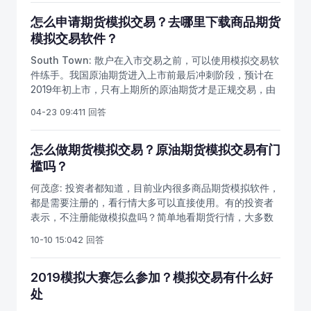
投资有着独特的优势，建议提前办理原油期货开户，备战
软件等。原油期货即将上市，模拟交易有用吗？根据原油
石油期货新品种上市。上海国际能源交易中心和有关各方
怎么申请期货模拟交易？去哪里下载商品期货
期货开户条件，不仅要有不低于50万开户资金，还要有期
将全面做好原油期货上市交易的各项准备工作，确保原油
模拟交易软件？
货实盘交易经验或者是期货模拟交易经验，目前我国原油
期货平稳推出和安全运行。想参与原油期货交易，建议投
期货还没有上市，暂时没有行情，因此也无法进行模拟交
South Town:
散户在入市交易之前，可以使用模拟交易软
资者提前参与商品期货模拟仿真交易练手，熟悉期货的交
易。投资者可以先使用商品期货模拟软件练手，熟悉期货
件练手。我国原油期货进入上市前最后冲刺阶段，预计在
易流程和操作步骤。一、什么是模拟仿真？为增加投资者
交易的基本操作和交易流程。模拟实战是否真的无用？期
2019年初上市，只有上期所的原油期货才是正规交易，由
对期货交易的了解，增长期货交易经验，期货公司会为您
货模拟确实是不能真切地模拟出交易心理的纠结和疼痛，
证监会直接监管。即将上市的原油期货是国际化期货品
提供商品期货模拟交易平台及金融期货仿真交易平台。帐
04-23 09:41
1 回答
没办法去磨练人性的弱点，不容易深刻体会到交易中的各
种，境外人士也可以投资，原油期货将可能成为中国期货
号如何获得：商品期货模拟交易软件可免费下载使用。金
种痛苦，例如被套时的痛苦、盈利时的焦灼、亏损时的懊
市场首个最具吸引力的特定品种。怎么申请期货模拟交易
融期货仿真交易帐号，需要提交详细资料到期货公司，期
恼、不止损时的痛改前非，等等。但这个市场很多人在实
账号？目前国内常用的期货模拟交易软件，比如文华财经
怎么做期货模拟交易？原油期货模拟交易有门
货公司再递交中金所审核。办理商品期货开户后，期货公
盘投资，在期货市场中磨炼人性，磨练了这么多年，有几
模拟交易软件，基本上各大期货公司都提供有下载方式，
槛吗？
司会直接帮您申请好股指期货模拟账号。二、如何申请模
个人能真正盈利？恐怕只有5%的人盈利。既然你们说实战
投资者可以通过期货公司官网下载，也可以咨询中国石油
拟账号？投资者若需要尽快熟悉原油期货的交易方式的运
能磨练人性，磨练心态，都磨练了那么多年，究竟有什么
何茂彦:
投资者都知道，目前业内很多商品期货模拟软件，
期货网客服，可以免费提供国内商品期货模拟软件下载地
作机理与模式，可积极参与商品期货仿真交易。免费模拟
用？可见期货模拟软件最大的作用，还是让你减少操作失
都是需要注册的，看行情大多可以直接使用。有的投资者
址。但是很多投资者不知道模拟软件怎么用，怎么注册模
软件：免费商品模拟软件或者文华财经商品模拟软件（账
误，熟悉期货交易的基本操作。原油期货模拟交易和真实
表示，不注册能做模拟盘吗？简单地看期货行情，大多数
拟软件账号？期货开户免费，可以直接通过模拟软件来注
号可自己通过软件申请）练手。
交易不同，无论是心态，还是应变、反应能力、交易方法
软件都不需要注册，国内的免费期货行情软件有很多，比
册模拟账号，然后既可以直接使用了。由于我国原油期货
10-10 15:04
2 回答
等等，那是两个层次的东西，如果不经过任何练习，直接
如博易大师，文华财经行情软件等，都是可以直接使用，
还没有上市，因此散户还不能进行原油期货仿真交易，可
入市操作，肯定会付出更多的成本和手续费。交易考验的
无需注册，或者期货软件下载页面会直接说明账号和密
以提前用商品期货模拟软件练手。国内常用的模拟软件都
不仅仅是心态，也是考验技术的基本功，交易是否能盈
码。国内目前还没有原油期货模拟软件，但是我们可以使
2019模拟大赛怎么参加？模拟交易有什么好
是免费的，可自助注册获得模拟交易账户，可以进行国内
利，关键就是人性，就是心态。模拟实战可以让我们熟悉
用商品期货模拟软件，来熟悉期货操作流程和交易步骤。
处
四家期货交易所所有品种的模拟交易。比如目前最常用的
期货操作流程，但是无法模拟出交易的真实心态和各种心
期货模拟软件如何下载，怎么注册模拟软件账号？期货仿
文华财经模拟交易系统，博易模拟交易软件等，都是散户