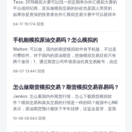
Tess:
2019模拟大赛可以找一些定期举办外汇模拟大赛的
理障碍，因此要正确使用期货模拟交易软件，看清期货仿
真交易软件怎么使用？如果做期货模拟盘，教你怎么模拟
最常用的，业内比较好用的期货模拟交易软件。怎么下载
平台或经纪商，其实做模拟交易的好处也是因人而异的，
真交易的作用和用途。去哪里下载模拟交易软件？等中国
炒期货。我们日常生活中所遇到的投资工具一般是股票、
商品期货模拟软件，去哪里下载期货仿真交易软件？请点
如果你是资深的投资者在外汇模拟交易大赛中可以获得丰
原油期货上市后，可以通过能源中心官网和期货公司网
基金、保险或者黄金白银等，炒期货也越来越受欢迎，但
击文华财经模拟交易软件怎么注册模拟软件账号，怎么申
厚的奖金，同时领略别人的交易策略；如果你是刚入汇市
站，下载最新的原油期货仿真交易软件。期货模拟交易分
是很多投资者不了解期货，不知道怎么炒，这时候期货模
请商品期货仿真交易账号？请点击文华财经模拟账号注册
04-17 15:17
4 回答
的新手小白在外汇模拟交易大赛中可以获得基本的交易流
为两种：一种是实时的模拟，就是每日盯着盘，跟随最新
拟软件就特别有用。我们需要的是：首先通过模拟的期货
通过期货模拟交易软件，我们可以熟悉期货交易流程和操
程和经验，同时还可以参考前辈高手是怎么做单交易的。
行情进行模拟交易；第二种，是随机选择过去的行情，双
交易，形成一定的经验。这样才能减少我们学习投资期货
作步骤，明白期货交易的基本操作，为正式交易做准备。
手机能模拟原油交易吗？怎么模拟的
盲测试，能够同时显示出当时的分钟走势、日K线走势、分
的成本与未来投资的风险。看行情不需要用户名/密码即可
多家合作期货公司，怎么下载模拟交易软件？常用的期货
钟K线走势，只是时间是加倍放快，模拟出你当时的操作，
登录，做模拟要注册后点击“下单”按钮，在弹出的窗口中
模拟软件有哪些？商品期货开户后注意，可以免费使用模
Walton:
可以做，国内的期货模拟软件有手机版，不过是
获得当时的模拟收益，合理使用期货模拟软件，才能提高
输入在文华注册的模拟资金账号及密码，即可登录交易。
拟软件，熟悉期货操作流程。文华财经模拟软件支持国内
付费软件。对于国内的原油期货，想做模拟交易目前只有
交易胜率。做原油期货一定要谨慎，多学习原油知识和交
四家期货交易所的模拟交易、夜盘仿真交易，以及境外的
两个途径：1、通过期货公司申请原油仿真交易账号，由交
易策略，制定合适自己的交易计划，把握上市机会。我们
多家期货交易所的模拟交易，软件的行情数据、技术分析
易所发放，你的仿真交易记录能在交易所查询到，另外也
可以及时关注有最新动态会第一时间发布，原油期货开户
08-07 13:44
1 回答
功能与期货公司实盘版本完全一致。新手投资入市要谨
能用来满足原油期货实盘开户的经验要求，不过仿真交易
人士注意，中国原油期货上市临近，要熟悉原油期货交易
慎，办理期货开户后交易原油期货，做多或者做空都能赚
只能白天做，没有夜盘。2、下载手机期货模拟软件，目前
规则。
钱。投资者可以提前办理原油期货开户或者商品期货开
能模拟原油的手机期货app只有一个：文华财经随身行。
怎么做期货模拟交易？期货模拟交易容易吗？
户，熟悉期货交易流程和操作技巧。原油期货上市后，投
这个软件实盘和模拟交易都要付费，是文华软件方收取
Jenkin:
怎么看国内外期货行情，怎么下载期货模拟软
资者一定要轻仓投资，顺应趋势行情操作。
的，和期货公司无关，但是软件能模拟商品，原油和股指
件？模拟交易和真实交易的行情是一样的吗？能源中心INE
期货。手机能模拟原油交易吗？能模拟，只不过要激活文
表示，原油期货预计最快下半年挂牌，证监会直管，是我
华钱包，一手大约需要一分钱。国内期货模拟交易软件手
国唯一合法的原油投资平台。根据原油期货合约规模，投
机版，只有一个软件就是“文华财经随身行”，您可以通过
10-09 09:56
3 回答
资者在进行期货交易时，预计买一手合约需要的保证金为2
手机应用商店，直接搜索这七个字下载安装，一定要下载
万多元人民币。投资者可以提前办理商品期货开户手续，
正版软件，这几个字注意都要对，搜出来才是正规的