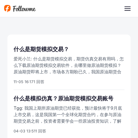
跳转到主要内容
什么是期货模拟交易？
爱死小兰:
什么是期货模拟交易，期货仿真交易有用吗，怎
么下载原油期货模拟交易软件，去哪里做原油期货模拟？
原油期货即将上市，市场各方期盼已久，我国原油期货合
约和业务规则已经发布，投资者要做好准备。目前可以办
11-05 16:17
1 回答
理期货网上开户和期货手机开户，开户后能交易国内几十
个期货品种。我国原油期货一手1000桶，以人民币计价，
涨跌停板4%，最低交易保证金为5%，代码为SC，我们可
什么是模拟仿真？原油期货模拟交易账号
以初步了解原油期货的合约内容，学习交易技巧，做好原
Tgg:
我国上期所原油期货已经获批，预计最快将于9月底
油期货入市准备。期货模拟交易是按照真实期货交易的流
上市交易，这是我国第一个全球化期货合约，在参与原油
程以及操作方法，但是不需注入保证金的情况下进行的模
期货交易之前，投资者需要学会一些原油投资知识，了解
拟交易，对于打算入市交易的投资者而言，模拟交易能够
如何炒原油期货，关注原油期货的上市进程。市场上有很
使其熟悉交易系统，熟悉交易模式以及对期货交易产生初
04-03 13:51
1 回答
多不了解原油投资的人士，国内涨跌均可盈利，原油期货
步概念。国内有免费的商品期货模拟软件，股指期货模拟