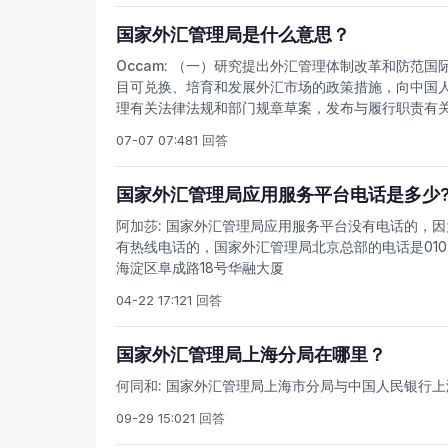
国家外汇管理局是什么意思？
Occam:
（一）研究提出外汇管理体制改革和防范国
目可兑换、培育和发展外汇市场的政策措施，向中国
理有关法律法规和部门规章草案，发布与履行职责有
规定发布相关信息，承担跨境资金流动监测的有关工
07-07 07:48
1 回答
的责任；培育和发展外汇市场。（五）负责依法监督
理，并根据人民币资本项目可兑换进程不断完善管理
违反外汇管理的行为进行处罚。（七）承担国家外汇
国家外汇管理局应用服务平台电话是多少
息化发展规划和标准、规范并组织实施，依法与相关
阿加莎:
国家外汇管理局应用服务平台没有电话的，因
国务院及中国人民银行交办的其他事宜。外汇管理历史
有热线电话的，国家外汇管理局北京总部的电话是010-6
实行统一经营，外汇收支实行指令性计划管理。所有
海淀区阜成路18号华融大厦
受外国来华投资；人民币汇率仅作为核算工具。改革
求，沿着逐步缩小指令性计划、不断培育和增强市场机
04-22 17:12
1 回答
步建立起了适应社会主义市场经济要求的外汇管理体
国家外汇管理局上海分局在哪里？
何同和:
国家外汇管理局上海市分局与中国人民银行上海
09-29 15:02
1 回答