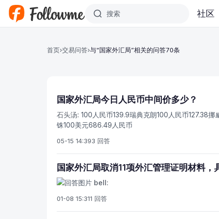
跳转到主要内容
社区
首页
›
交易问答
›
与“国家外汇局”相关的问答70条
国家外汇局今日人民币中间价多少？
石头汤:
100人民币139.9瑞典克朗100人民币127.38挪
铢100美元686.49人民币
05-15 14:39
3 回答
国家外汇局取消11项外汇管理证明材料，
bell:
01-08 15:31
1 回答