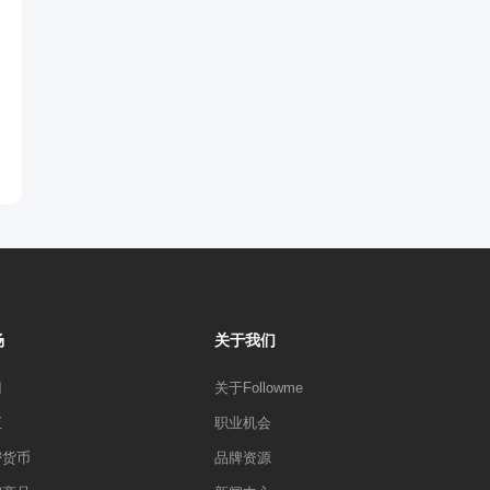
场
关于我们
门
关于Followme
汇
职业机会
密货币
品牌资源