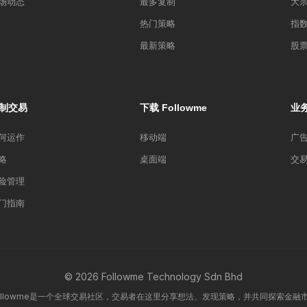
场动态
最多复制
大
热门策略
指
最新策略
股
制交易
下载 Followme
业
何运作
移动端
广
略
桌面端
交
险管理
门指南
© 2026 Followme Technology Sdn Bhd
ollowme是一个全球交易社区，交易者在这里分享想法、发现策略，并共同探索金融