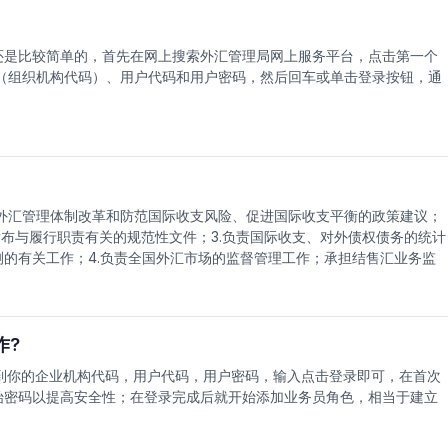
还是比较简单的，首先在网上搜索外汇管理局网上服务平台，点击第一个
（组织机构代码）、用户代码和用户密码，然后回车或单击登录按钮，通
出外汇管理体制改革和防范国际收支风险、促进国际收支平衡的政策建议；
发布与履行职责有关的规范性文件；3.负责国际收支、对外债权债务的统计
的有关工作；4.负责全国外汇市场的监督管理工作；承担结售汇业务监
支的真实性、合法性；6.承担国家外汇储备、黄金储备和其他外汇资产经营
院及中国人民银行交办的其他事宜。
作?
到你的企业机构代码，用户代码，用户密码，输入点击登录即可，在首次
始密码以提高安全性；在登录完成后就开始添加业务员角色，相当于建立