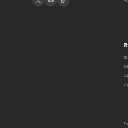
市
复
如
策
风
入
F