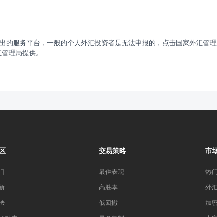
出的服务平台，一般的个人外汇投资者是无法申报的，点击国家外汇管理
汇管理局提供。
区
交易策略
市
门
最佳表现
热
新
高胜率
外
法
低回撤
加