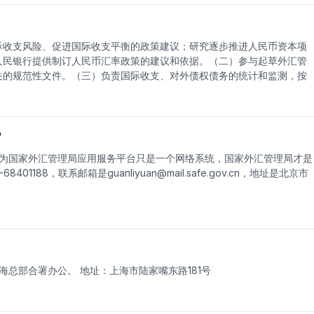
际收支风险、促进国际收支平衡的政策建议；研究逐步推进人民币资本项
人民银行提供制订人民币汇率政策的建议和依据。（二）参与起草外汇管
关的规范性文件。（三）负责国际收支、对外债权债务的统计和监测，按
作。（四）负责全国外汇市场的监督管理工作；承担结售汇业务监督管理
检查经常项目外汇收支的真实性、合法性；负责依法实施资本项目外汇管
工作；规范境内外外汇账户管理。（六）负责依法实施外汇监督检查，对
储备、黄金储备和其他外汇资产经营管理的责任。（八）拟订外汇管理信
?
管理部门实施监管信息共享。（九）参与有关国际金融活动。（十）承办
为国家外汇管理局应用服务平台只是一个网络系统，国家外汇管理局才是
沿革 改革开放前，我国实行严格外汇集中计划管理，国家对外贸和外汇
8401188，联系邮箱是
guanliyuan@mail.safe.gov.cn
，地址是北京市
外汇收入必须售给国家，用汇实行计划分配；对外基本不举借外债，不接
开放后，我国外汇管理体制根据经济社会发展和经济体制改革的根本要
制在配置外汇资源中的基础性作用的方向转变。经过30多年的努力，初
制。
总部合署办公。 地址：上海市陆家嘴东路181号