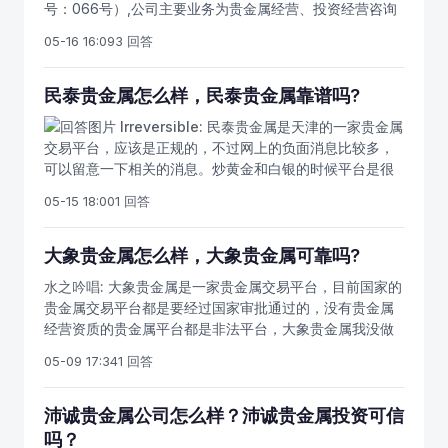
号：066号）,公司主要业务为贵金属经营、投资经营咨询
服务、金银制品的销售及贵金属现货和现货电子交易。不
05-16 16:09
3 回答
过网上也是有国龙贵金属的负面消息，要注意对平台的资
质和服务进行考察。
民泰贵金属怎么样，民泰贵金属靠谱吗?
Irreversible:
民泰贵金属是天津的一家贵金属
交易平台，应该是正规的，不过网上的负面消息比较多，
可以留意一下相关的消息。炒黄金和白银的时候平台是很
重要的，一个正规合适的平台可以在投资的过程中帮助你
05-15 18:00
1 回答
获利，也能让你的交易资金更加安全，免除后顾之忧。
大象贵金属怎么样，大象贵金属可靠吗?
水之吟唱:
大象贵金属是一家贵金属交易平台，目前国家的
贵金属交易平台都是要经过国家审批通过的，没有贵金属
经营资质的贵金属平台都是非法平台，大象贵金属我没做
过不方便多做评论。不过大象贵金属是有专属的软件的，
05-09 17:34
1 回答
是国内第一家现货上市公司银科控股旗下的公司开发出来
的交易软件，你可以去了解一下。
沛诚贵金属公司怎么样？沛诚贵金属投资可信
吗？