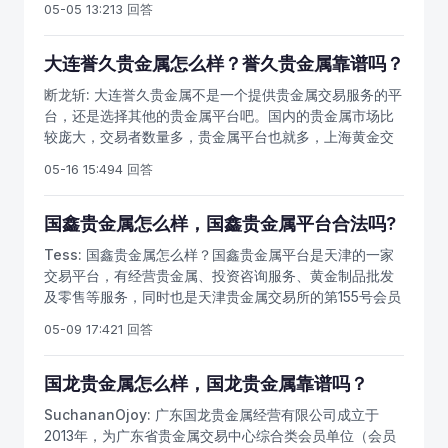
05-05 13:21
3 回答
力还是有的，而且银天下贵金属的软件是有60分钟分析周
期线，准确提示买入、卖出信号，无需盯盘。
大连誉久贵金属怎么样？誉久贵金属靠谱吗？
断龙斩:
大连誉久贵金属不是一个提供贵金属交易服务的平
台，还是选择其他的贵金属平台吧。国内的贵金属市场比
较庞大，交易者数量多，贵金属平台也就多，上海黄金交
易所、上海期货交易所、各大期货公司、贵金属交易平台
05-16 15:49
4 回答
不计其数，而且大部分都是正规合法的，很靠谱。
国鑫贵金属怎么样，国鑫贵金属平台合法吗?
Tess:
国鑫贵金属怎么样？国鑫贵金属平台是天津的一家
交易平台，有经营贵金属、投资咨询服务、黄金制品批发
及零售等服务，同时也是天津贵金属交易所的第155号会员
单位，正规的贵金属平台交易资金一般都是有银行监管和
05-09 17:42
1 回答
政府机构监察的，你可以看看国鑫贵金属平台的账户资金
流向是怎么样的。
国龙贵金属怎么样，国龙贵金属靠谱吗？
SuchananOjoy:
广东国龙贵金属经营有限公司成立于
2013年，为广东省贵金属交易中心综合类会员单位（会员