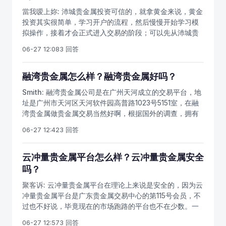
當我嗳上妳:
沛城贵金属投资可信的，就拿黄金来说，黄金
投资其实很简单，学习开户的流程，然后慢慢开始学习模
拟操作，接着才会正式进入交易的阶段；可以先从沛城贵
金属平台的模拟交易开始，然后逐渐过渡到实盘交易。在
06-27 12:08
3 回答
贵金属投资领域中，光是有资金是不行的，还要有心态、
技术、判断力。
融湾贵金属怎么样？融湾贵金属好吗？
Smith:
融湾贵金属公司是在广州天河成立的交易平台，地
址是广州市天河区天河软件园高普路1023号5151室，在融
湾贵金属做贵金属交易当然好啊，根据国外的调查，拥有
25%贵金属投资份额的投资组合的总体绩效会比那些没有
06-27 12:42
3 回答
投资贵金属的投资组合每年提高1.65%，也就是说做贵金
属交易的投资者资产增长会比别人快。
云冲量贵金属平台怎么样？云冲量贵金属安全
吗？
聚客诉:
云冲量贵金属平台在理论上来说是安全的，因为云
冲量贵金属平台是广东贵金属交易中心的第115号会员，不
过也不好说，毕竟现在的市场跑路的平台也不在少数。一
个贵金属平台到底好不好可以多关注平台的运营情况，如
06-27 12:57
3 回答