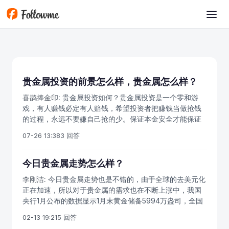
跳转到主要内容
贵金属投资的前景怎么样，贵金属怎么样？
喜鹊捧金印:
贵金属投资如何？贵金属投资是一个零和游
戏，有人赚钱必定有人赔钱，希望投资者把赚钱当做抢钱
的过程，永远不要嫌自己抢的少。保证本金安全才能保证
投资的可持续性。选择贵金属投资公司要考虑的事情应该
07-26 13:38
3 回答
面面俱到，排除非正规平台。、 贵金属投资前景好吗？未
来主要是看货币政策、欧美债务危机、全球经济前景。贵
金属投资分为实物投资和带杠杆的电子盘交易投资。其中
今日贵金属走势怎么样？
实物投资是指投资人在对贵金属市场看好的情况下，低买
李刚洁:
今日贵金属走势也是不错的，由于全球的去美元化
高卖赚取差价的过程。也可以是在不看好经济前景的情况
正在加速，所以对于贵金属的需求也在不断上涨中，我国
下所采取的一种避险手段，以实现资产的保值增值。
央行1月公布的数据显示1月末黄金储备5994万盎司，全国
黄金储备达到793.19亿美元；而据世界黄金协会的数据显
02-13 19:21
5 回答
示，去年全球央行的金库新增黄金数量创历史第二高，黄