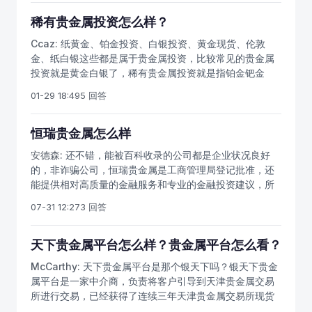
金持有量排名是美国、德国、法国、意大利、俄罗斯、中
国。
稀有贵金属投资怎么样？
Ccaz:
纸黄金、铂金投资、白银投资、黄金现货、伦敦
金、纸白银这些都是属于贵金属投资，比较常见的贵金属
投资就是黄金白银了，稀有贵金属投资就是指铂金钯金
了，铂金价格的影响因素主要还是工业上的需求。去年
01-29 18:49
5 回答
2018年的全球供给量同比下滑2%至781.5万盎司，而全球
需求只是779万盎司，工业和珠宝需求预期上涨但是被汽
车和投资需求减少拖累，可以看出去年的铂金投资基本面
恒瑞贵金属怎么样
都是负面的，市场情绪以看空为主。
安德森:
还不错，能被百科收录的公司都是企业状况良好
的，非诈骗公司，恒瑞贵金属是工商管理局登记批准，还
能提供相对高质量的金融服务和专业的金融投资建议，所
以还是可以放心投入的。
07-31 12:27
3 回答
天下贵金属平台怎么样？贵金属平台怎么看？
McCarthy:
天下贵金属平台是那个银天下吗？银天下贵金
属平台是一家中介商，负责将客户引导到天津贵金属交易
所进行交易，已经获得了连续三年天津贵金属交易所现货
交易量、开户数、客户保证金排名第一的成绩，看起来实