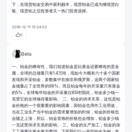
下，在现货铂金交易中获利颇丰，现货铂金已成为继
现货白
银
、现货铝之后投资者又一热门投资选择。
2018-12-11 15:24:03
0
Beta
一、铂金的稀有性，我们知道铂金是比
黄金
还要稀有的
贵金
属
，全球的总储量只有1.4万吨，现如今大概有六十多个国家
发现和开采铂金，多数集中在南非和俄罗斯，这两个国家铂
金储量占了全世界的98%。而且铂金每年的开采量只有黄金
的5%，全球每年铂金的开采量仅85吨!因此，铂金多少钱一
克受它的全球储存量影响。 二、铂金的供求关系，这也是铂
金价格的一个很重要的影响因素，因铂金也用作工业用途，
当在工业生产当中铂金的需求量增加的时候，铂金的价格也
会随之上涨，所以，铂金首饰的价格也会增加，铂金多少钱
一克还受供求关系的影响。 三、铂金的生产加工，铂金的加
工工序要比黄金更为繁琐，下面我们以一盎司铂金为例：首