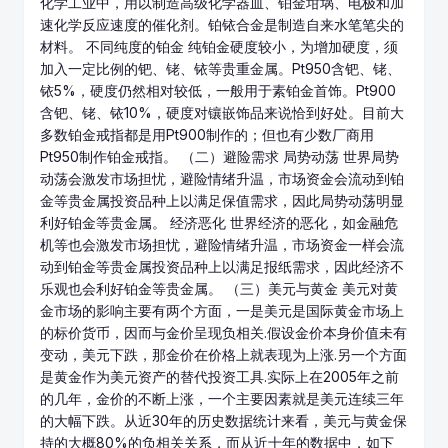
化学工业中，用以制造高级化学器皿、铂金坩埚、电极和加
速化学反应速度的催化剂。铂铱合金是制造自来水笔笔尖的
材料。 不同纯度的铂金 纯铂金硬度较小，为增加硬度，须
加入一定比例的钯、铑、铱等贵重金属。Pt950含钯、铑、
铱5%，硬度仍然相对较低，一般用于素铂金首饰。Pt900
含钯、铑、铱10%，硬度对镶嵌饰品来说恰到好处。目前大
多数铂金戒指都是用Pt900制作的；但也有少数厂商用
Pt950制作铂金戒指。 （二）避险需求 局势动荡 世界局势
动荡会激发市场担忧，避险情绪升温，市场资金会流动到铂
金等
贵金属投资
品种上以满足保值需求，因此局势动荡明显
利好铂金等贵金属。 经济恶化 世界经济的恶化，如金融危
机等也会激发市场担忧，避险情绪升温，市场资金一样会流
动到铂金等贵金属投资品种上以满足报纸需求，因此经济不
乐观也会利好铂金等贵金属。 （三）美元与黄金 美元对黄
金市场的影响主要有两个方面，一是美元是国际黄金市场上
的标价货币，因而与金价呈现负相关.假设金价本身价值未有
变动，美元下跌，那金价在价格上就表现为上涨.另一个方面
是黄金作为美元资产的替代投资工具.实际上在2005年之前
的几年，金价的不断上涨，一个主要因素就是美元连续三年
的大幅下跌。从近30年的历史数据统计来看，美元与黄金保
持的大概80%的负相关关系，而从近十年的数据中，如下