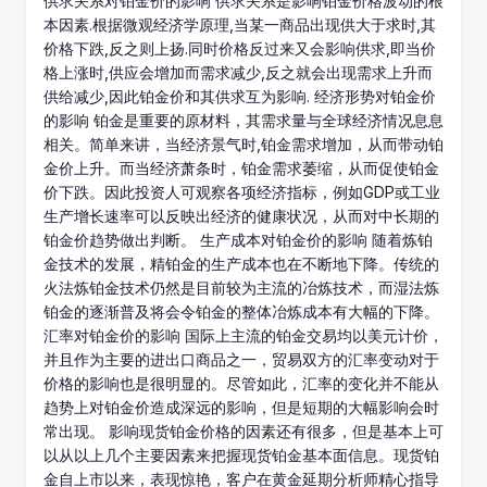
供求关系对铂金价的影响 供求关系是影响铂金价格波动的根
本因素.根据微观经济学原理,当某一商品出现供大于求时,其
价格下跌,反之则上扬.同时价格反过来又会影响供求,即当价
格上涨时,供应会增加而需求减少,反之就会出现需求上升而
供给减少,因此铂金价和其供求互为影响. 经济形势对铂金价
的影响 铂金是重要的原材料，其需求量与全球经济情况息息
相关。简单来讲，当经济景气时,铂金需求增加，从而带动铂
金价上升。而当经济萧条时，铂金需求萎缩，从而促使铂金
价下跌。因此投资人可观察各项经济指标，例如GDP或工业
生产增长速率可以反映出经济的健康状况，从而对中长期的
铂金价趋势做出判断。 生产成本对铂金价的影响 随着炼铂
金技术的发展，精铂金的生产成本也在不断地下降。传统的
火法炼铂金技术仍然是目前较为主流的冶炼技术，而湿法炼
铂金的逐渐普及将会令铂金的整体冶炼成本有大幅的下降。
汇率对铂金价的影响 国际上主流的铂金交易均以美元计价，
并且作为主要的进出口商品之一，贸易双方的汇率变动对于
价格的影响也是很明显的。尽管如此，汇率的变化并不能从
趋势上对铂金价造成深远的影响，但是短期的大幅影响会时
常出现。 影响现货铂金价格的因素还有很多，但是基本上可
以从以上几个主要因素来把握现货铂金基本面信息。现货铂
金自上市以来，表现惊艳，客户在
黄金
延期分析师精心指导