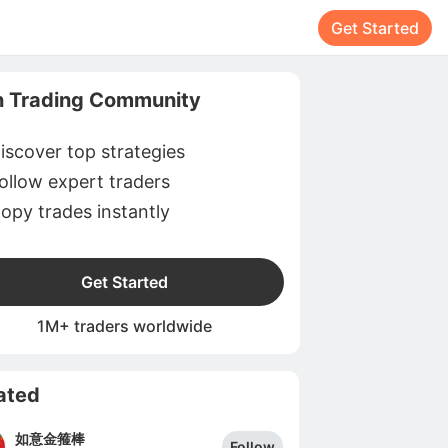
Get Started
n Trading Community
iscover top strategies
ollow expert traders
opy trades instantly
Get Started
1M+ traders worldwide
ated
如意金箍棒
Follow