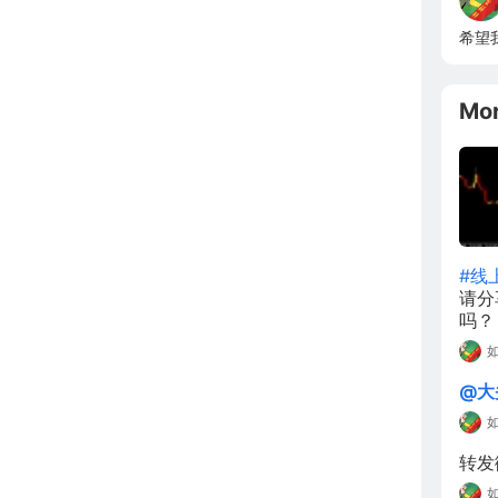
希望
Mo
#线
请分
吗？
@大
转发