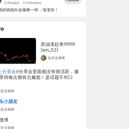
0 Posted
·
5 Followers
我的钱钱向金箍棒一样，涨涨张！
re
原油涨起来!!!!!!!!!!
[em_52]
如意金箍棒
上分享会#
分享会里面都没有很活跃，邀
享得每次都有点尴尬！是话题不对口
如意金箍棒
头小朋友
如意金箍棒
微博
如意金箍棒