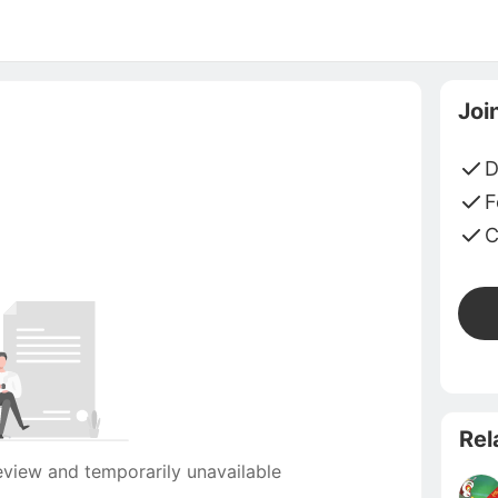
Joi
D
F
C
Rel
eview and temporarily unavailable