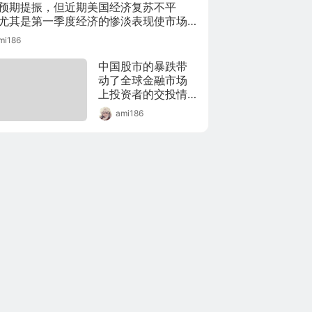
预期提振，但近期美国经济复苏不平
尤其是第一季度经济的惨淡表现使市场
美联储加息时间以及幅度的预期受到影
mi186
本周将会有美国GDP数据公布，第二季
DP能否成功提振美元涨势仍然成疑。
中国股市的暴跌带
动了全球金融市场
上投资者的交投情
绪，市场对中国前
ami186
景的忧虑打压包括
原油在内的大宗商
品重挫，原油价格
触及四个月低位；
而对海外市场忧虑
也使得市场对美联
储是否能够在9月加
息的前景提出了疑
问，虽然当日美国
数据表现良好，但
美元指数还是回落
跌至两周低位。