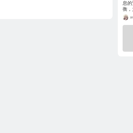
息的
衡，
对于
a
响。
度G