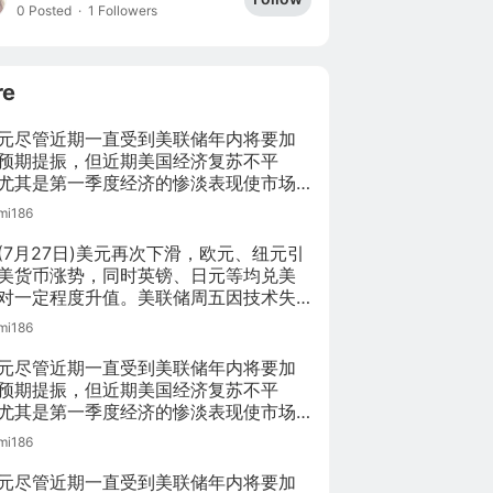
0 Posted
·
1 Followers
re
元尽管近期一直受到美联储年内将要加
预期提振，但近期美国经济复苏不平
尤其是第一季度经济的惨淡表现使市场
美联储加息时间以及幅度的预期受到影
mi186
本周将会有美国GDP数据公布，第二季
DP能否成功提振美元涨势仍然成疑。
(7月27日)美元再次下滑，欧元、纽元引
美货币涨势，同时英镑、日元等均兑美
对一定程度升值。美联储周五因技术失
布的内部职员经济预期与加息分析结果
mi186
，美联储内部职员对于美国经济复苏较
们看淡，美联储职员认为年内可能仅有
元尽管近期一直受到美联储年内将要加
加息，可能发生在12月。
预期提振，但近期美国经济复苏不平
尤其是第一季度经济的惨淡表现使市场
美联储加息时间以及幅度的预期受到影
mi186
本周将会有美国GDP数据公布，第二季
DP能否成功提振美元涨势仍然成疑。
元尽管近期一直受到美联储年内将要加