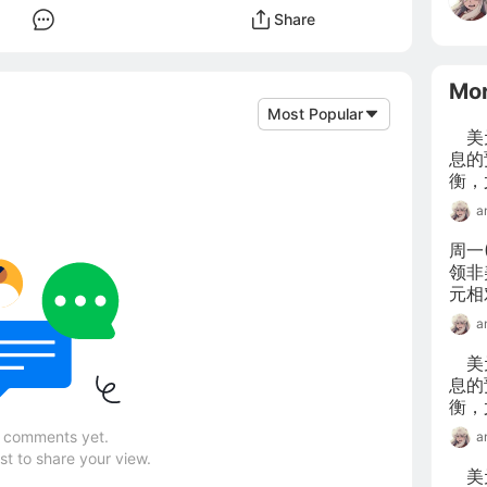
Share
Mo
Most Popular
　美
息的
衡，
对于
a
响。
度G
周一
领非
元相
误公
a
显示
官员
　美
一次
息的
衡，
对于
 comments yet.
a
响。
rst to share your view.
度G
　美