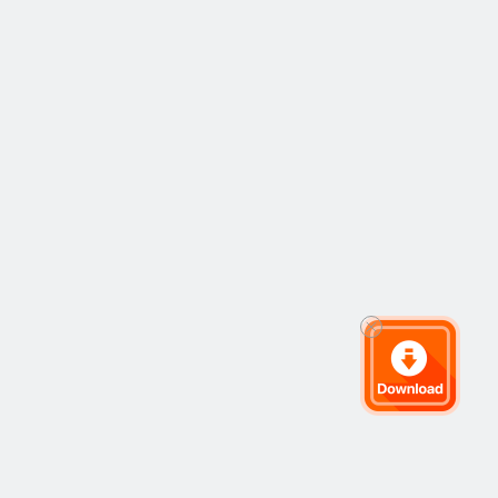
美元2027年到期的
可换股债券，初步
可换股价位36.74港
元。同意以23.7港
元配售10亿股股
份。通过股份配售
净融资31亿美元。
两项合计融资近40
亿美元，约合260亿
元人民币。公司股
票于13点恢复交
易。

刚刚复牌，小米集
团股价暴跌10%。

公告如下：董事会
欣然宣布，于2020
年12月1日（交易时
段后），发行人