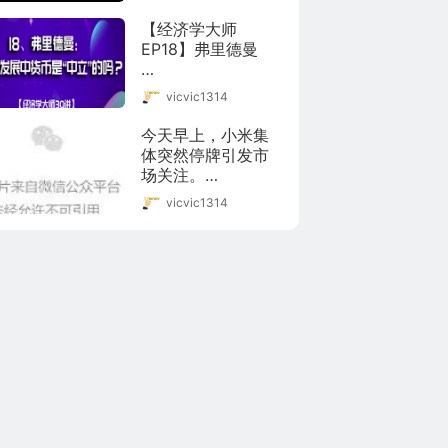
有像火锅的器具#，
三星堆出土的“陶三
【经济学大师
足炊器”，盘面分内
EP18】弗里德曼

外两层，外层可盛
水置物，足下可生
这一讲米尔顿·弗里
vicvic1314
火，感觉跟火锅的
德曼：在经济发展
原理差不多。通过
中货币是“中立”的
今天早上，小米集
一则视频带你了解
吗？

体突然停牌引发市
三星堆国宝文物。
场关注。

(@四川日报)
弗里德曼系美国著
vicvic1314
名经济学家，芝加
小米集团12月2日早
哥大学经济学教
间在港交所公告，
授、第二代芝加哥
小米集团的股份
经济学派领军人
（证券代号：
物。弗里德曼以研
01810）和债券（证
究宏观经济学、微
券代号：40209）
观经济学、经济
已于上午九时零一
史、统计学、及主
分起短暂停止买
张自由放任资本主
卖。因此，与该公
义而闻名，1976年
司有关的所有结构
取得诺贝尔经济学
性产品亦已同时短
奖，以表扬他在消
暂停止买卖。
