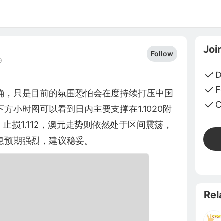
Joi
Follow
9
D
F
确，只是目前的氛围恐怕会在度持续打压中国
C
方小时图可以看到日内主要支撑在1.1020附
，止损1.112，澳元走势则依然处于区间震荡，
息预期强烈，建议稳妥。
Rel