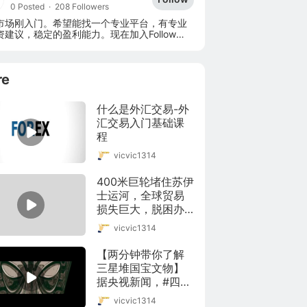
0 Posted
·
208 Followers
市场刚入门。希望能找一个专业平台，有专业
资建议，稳定的盈利能力。现在加入Follow
，跟随着投资，也不断学习投资技巧，希望有更
进步和更高的盈利能力。
re
什么是外汇交易-外
汇交易入门基础课
程
vicvic1314
400米巨轮堵住苏伊
士运河，全球贸易
损失巨大，脱困办
法等大潮？
vicvic1314
【两分钟带你了解
三星堆国宝文物】
据央视新闻，#四川
三星堆几千年前就
vicvic1314