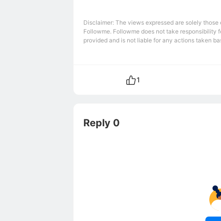
Disclaimer: The views expressed are solely those of
Followme. Followme does not take responsibility fo
provided and is not liable for any actions taken bas
1
Reply 0