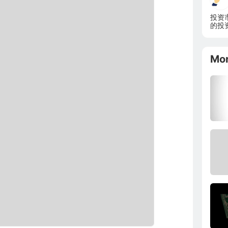
投资
的投
me
多的
Mo